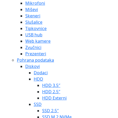
Mikrofoni
Miševi
Skeneri
Slušalice
Tipkovnice
USB hub
Web kamere
Zvučnici
Prezenteri
Pohrana podataka
Diskovi
Dodaci
HDD
HDD 3.5″
HDD 2.5″
HDD Externi
SSD
SSD 2.5″
SSD M.2 NVMe