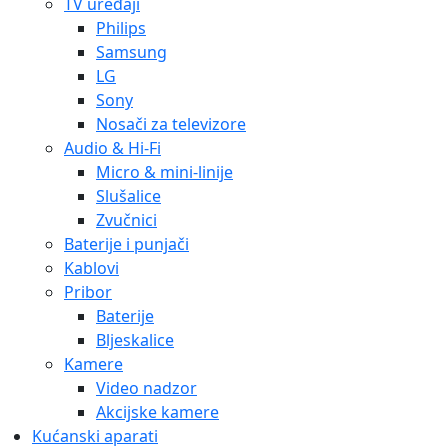
TV uređaji
Philips
Samsung
LG
Sony
Nosači za televizore
Audio & Hi-Fi
Micro & mini-linije
Slušalice
Zvučnici
Baterije i punjači
Kablovi
Pribor
Baterije
Bljeskalice
Kamere
Video nadzor
Akcijske kamere
Kućanski aparati