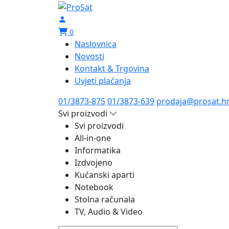
0
Naslovnica
Novosti
Kontakt & Trgovina
Uvjeti plaćanja
01/3873-875
01/3873-639
prodaja@prosat.h
Svi proizvodi
Svi proizvodi
All-in-one
Informatika
Izdvojeno
Kućanski aparti
Notebook
Stolna računala
TV, Audio & Video