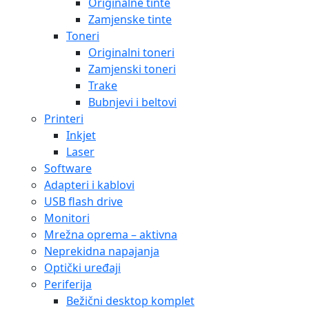
Originalne tinte
Zamjenske tinte
Toneri
Originalni toneri
Zamjenski toneri
Trake
Bubnjevi i beltovi
Printeri
Inkjet
Laser
Software
Adapteri i kablovi
USB flash drive
Monitori
Mrežna oprema – aktivna
Neprekidna napajanja
Optički uređaji
Periferija
Bežični desktop komplet