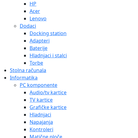
HP
Acer
Lenovo
Dodaci
Docking station
Adapteri
Baterije
Hladnjaci i stalci
Torbe
Stolna računala
Informatika
PC komponente
Audio/tv kartice
TV kartice
Grafičke kartice
Hladnjaci
Napajanja
Kontroleri
Matične ploče