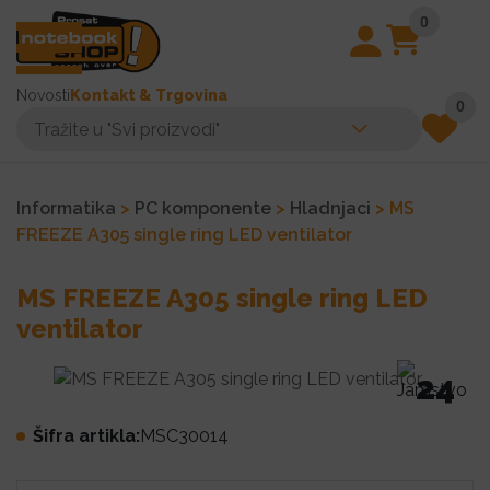
0
Novosti
Kontakt & Trgovina
0
Informatika
>
PC komponente
>
Hladnjaci
> MS
FREEZE A305 single ring LED ventilator
MS FREEZE A305 single ring LED
ventilator
24
Šifra artikla:
MSC30014