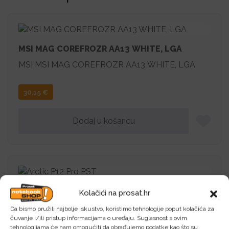
MSI MAG COREFROZR AA13 WHITE, LGA
MSI MSI MAG COREFROZR AA13 WHITE, LGA
30,15
€
Dodaj u košaricu
Arctic P12 Pro PST
Kolačići na prosat.hr
Arctic Arctic P12 Pro PST
Da bismo pružili najbolje iskustvo, koristimo tehnologije poput kolačića za
čuvanje i/ili pristup informacijama o uređaju. Suglasnost s ovim
tehnologijama će nam omogućiti da obrađujemo podatke kao što su