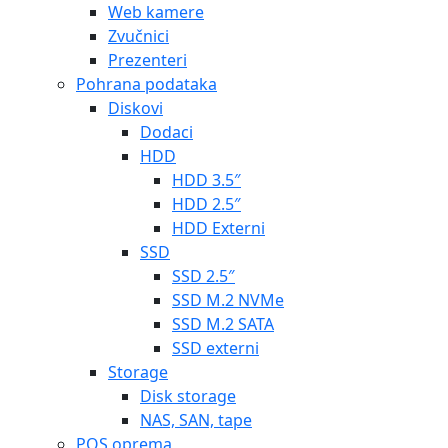
Web kamere
Zvučnici
Prezenteri
Pohrana podataka
Diskovi
Dodaci
HDD
HDD 3.5″
HDD 2.5″
HDD Externi
SSD
SSD 2.5″
SSD M.2 NVMe
SSD M.2 SATA
SSD externi
Storage
Disk storage
NAS, SAN, tape
POS oprema