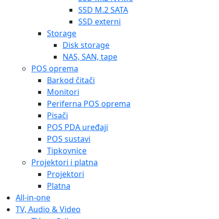
SSD M.2 SATA
SSD externi
Storage
Disk storage
NAS, SAN, tape
POS oprema
Barkod čitači
Monitori
Periferna POS oprema
Pisači
POS PDA uređaji
POS sustavi
Tipkovnice
Projektori i platna
Projektori
Platna
All-in-one
TV, Audio & Video