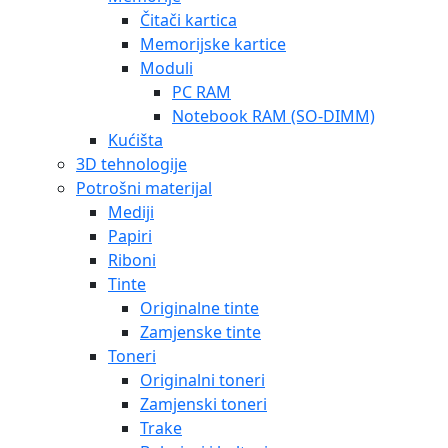
Čitači kartica
Memorijske kartice
Moduli
PC RAM
Notebook RAM (SO-DIMM)
Kućišta
3D tehnologije
Potrošni materijal
Mediji
Papiri
Riboni
Tinte
Originalne tinte
Zamjenske tinte
Toneri
Originalni toneri
Zamjenski toneri
Trake