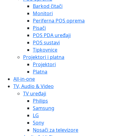
Barkod čitači
Monitori
Periferna POS oprema
Pisači
POS PDA uređaji
POS sustavi
Tipkovnice
Projektori i platna
Projektori
Platna
All-in-one
TV, Audio & Video
TV uređaji
Philips
Samsung
LG
Sony
Nosači za televizore