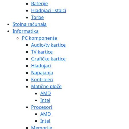
Baterije
Hladnjaci i stalci
Torbe
Stolna računala
Informatika
PC komponente
Audio/tv kartice
TV kartice
Grafičke kartice
Hladnjaci
Napajanja
Kontroleri
Matične ploče
AMD
Intel
Procesori
AMD
Intel
Memorije