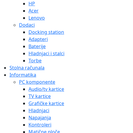
HP
Acer
Lenovo
Dodaci
Docking station
Adapteri
Baterije
Hladnjaci i stalci
Torbe
Stolna računala
Informatika
PC komponente
Audio/tv kartice
TV kartice
Grafičke kartice
Hladnjaci
Napajanja
Kontroleri
Matične ploče