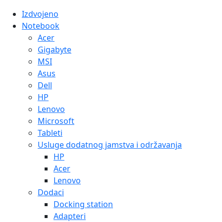
Izdvojeno
Notebook
Acer
Gigabyte
MSI
Asus
Dell
HP
Lenovo
Microsoft
Tableti
Usluge dodatnog jamstva i održavanja
HP
Acer
Lenovo
Dodaci
Docking station
Adapteri