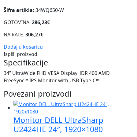
Šifra artikla:
34WQ650-W
GOTOVINA:
286,23€
NA RATE:
306,27€
Dodaj u košaricu
Ispiši proizvod
Specifikacije
34” UltraWide FHD VESA DisplayHDR 400 AMD
FreeSync™ IPS Monitor with USB Type-C™
Povezani proizvodi
Monitor DELL UltraSharp
U2424HE 24″, 1920×1080