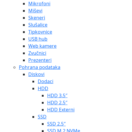
Mikrofoni
Miševi
Skeneri
Slušalice
Tipkovnice
USB hub
Web kamere
Zvučnici
Prezenteri
Pohrana podataka
Diskovi
Dodaci
HDD
HDD 3.5″
HDD 2.5″
HDD Externi
SSD
SSD 2.5″
SSD M.2 NVMe