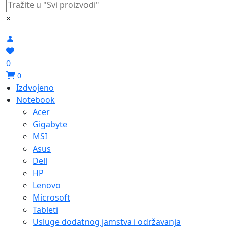
×
0
0
Izdvojeno
Notebook
Acer
Gigabyte
MSI
Asus
Dell
HP
Lenovo
Microsoft
Tableti
Usluge dodatnog jamstva i održavanja