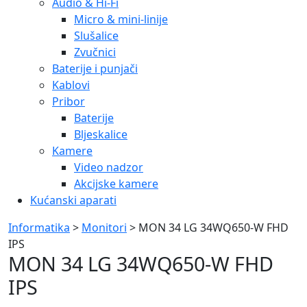
Audio & Hi-Fi
Micro & mini-linije
Slušalice
Zvučnici
Baterije i punjači
Kablovi
Pribor
Baterije
Bljeskalice
Kamere
Video nadzor
Akcijske kamere
Kućanski aparati
Informatika
>
Monitori
> MON 34 LG 34WQ650-W FHD
IPS
MON 34 LG 34WQ650-W FHD
IPS