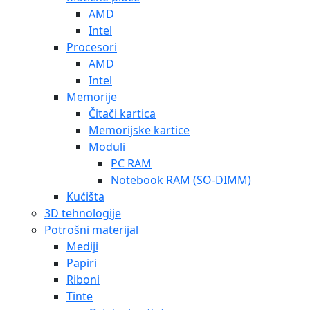
AMD
Intel
Procesori
AMD
Intel
Memorije
Čitači kartica
Memorijske kartice
Moduli
PC RAM
Notebook RAM (SO-DIMM)
Kućišta
3D tehnologije
Potrošni materijal
Mediji
Papiri
Riboni
Tinte