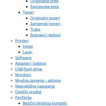
Originalne tinte
Zamjenske tinte
Toneri
Originalni toneri
Zamjenski toneri
Trake
Bubnjevi i beltovi
Printeri
Inkjet
Laser
Software
Adapteri i kablovi
USB flash drive
Monitori
Mrežna oprema – aktivna
Neprekidna napajanja
Optički uređaji
Periferija
Bežični desktop komplet