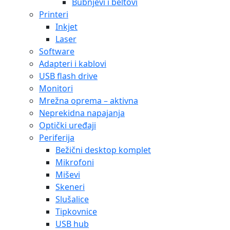
Bubnjevi i beltovi
Printeri
Inkjet
Laser
Software
Adapteri i kablovi
USB flash drive
Monitori
Mrežna oprema – aktivna
Neprekidna napajanja
Optički uređaji
Periferija
Bežični desktop komplet
Mikrofoni
Miševi
Skeneri
Slušalice
Tipkovnice
USB hub