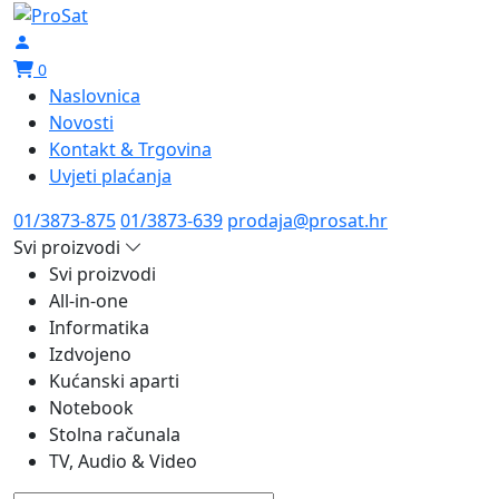
0
Naslovnica
Novosti
Kontakt & Trgovina
Uvjeti plaćanja
01/3873-875
01/3873-639
prodaja@prosat.hr
Svi proizvodi
Svi proizvodi
All-in-one
Informatika
Izdvojeno
Kućanski aparti
Notebook
Stolna računala
TV, Audio & Video