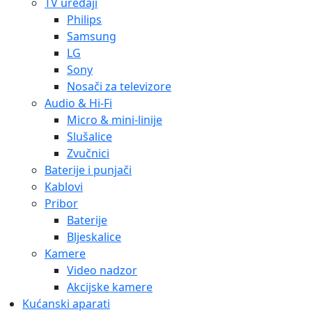
TV uređaji
Philips
Samsung
LG
Sony
Nosači za televizore
Audio & Hi-Fi
Micro & mini-linije
Slušalice
Zvučnici
Baterije i punjači
Kablovi
Pribor
Baterije
Bljeskalice
Kamere
Video nadzor
Akcijske kamere
Kućanski aparati