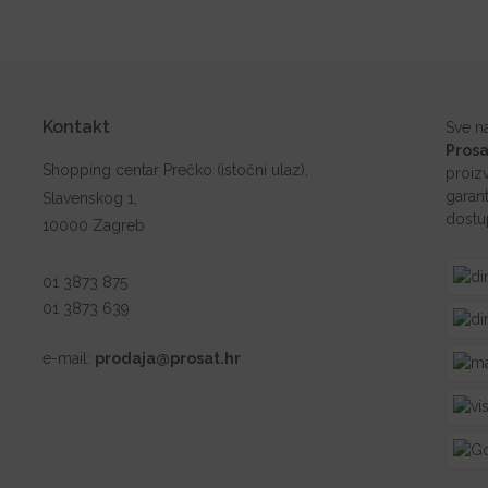
Kontakt
Sve n
Prosa
Shopping centar Prečko (istočni ulaz),
proiz
garant
Slavenskog 1,
dostu
10000 Zagreb
01 3873 875
01 3873 639
e-mail:
prodaja@prosat.hr