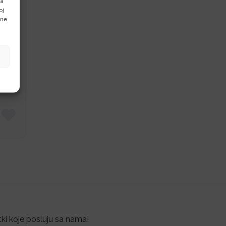
da
oj
arp
ene
2160
″,
tki koje posluju sa nama!