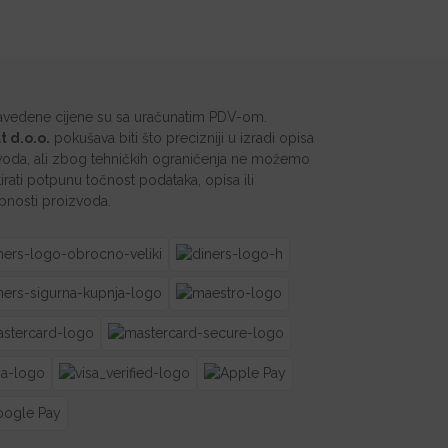
avedene cijene su sa uračunatim PDV-om.
t d.o.o.
pokušava biti što precizniji u izradi opisa
voda, ali zbog tehničkih ograničenja ne možemo
irati potpunu točnost podataka, opisa ili
pnosti proizvoda.