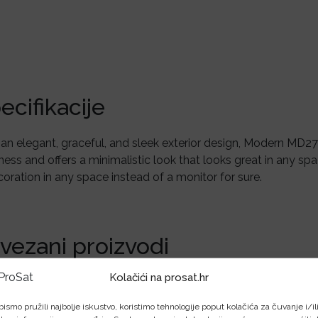
ecifikacije
an elegant, graceful, and sleek exterior design, Modern MD271
ness and offers a minimalistic look that looks great in any spac
oration in any space instead of a monitor for sure.
vezani proizvodi
Kolačići na prosat.hr
bismo pružili najbolje iskustvo, koristimo tehnologije poput kolačića za čuvanje i/il