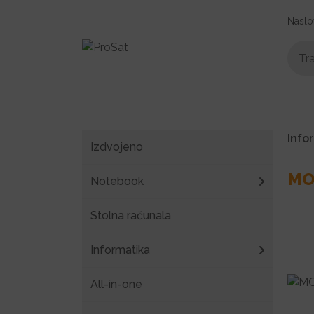
Naslo
Info
Izdvojeno
MO
Notebook
Stolna računala
Informatika
All-in-one