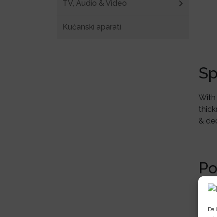
TV, Audio & Video
Kućanski aparati
Sp
With 
thick
& dec
Po
Da 