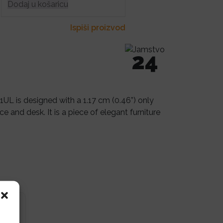
Dodaj u košaricu
Ispiši proizvod
24
UL is designed with a 1.17 cm (0.46”) only
e and desk. It is a piece of elegant furniture
i