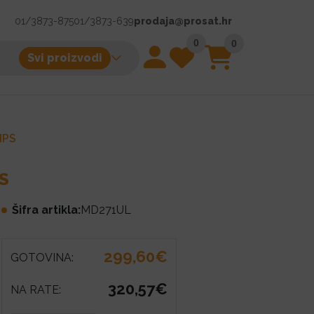
01/3873-875
01/3873-639
prodaja@prosat.hr
0
0
Svi proizvodi
IPS
S
Šifra artikla:
MD271UL
299,60€
GOTOVINA:
320,57€
NA RATE: