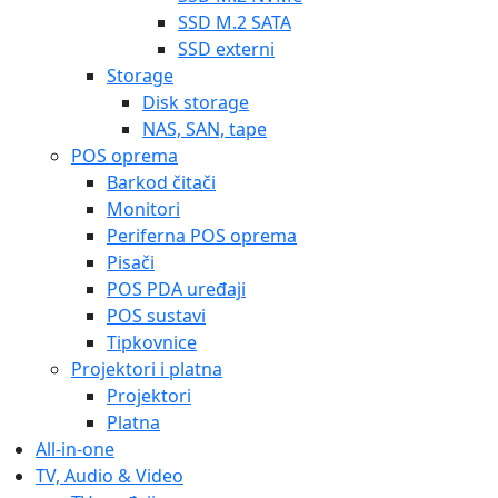
SSD M.2 SATA
SSD externi
Storage
Disk storage
NAS, SAN, tape
POS oprema
Barkod čitači
Monitori
Periferna POS oprema
Pisači
POS PDA uređaji
POS sustavi
Tipkovnice
Projektori i platna
Projektori
Platna
All-in-one
TV, Audio & Video