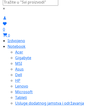
×
0
0
Izdvojeno
Notebook
Acer
Gigabyte
MSI
Asus
Dell
HP
Lenovo
Microsoft
Tableti
Usluge dodatnog jamstva i održavanja