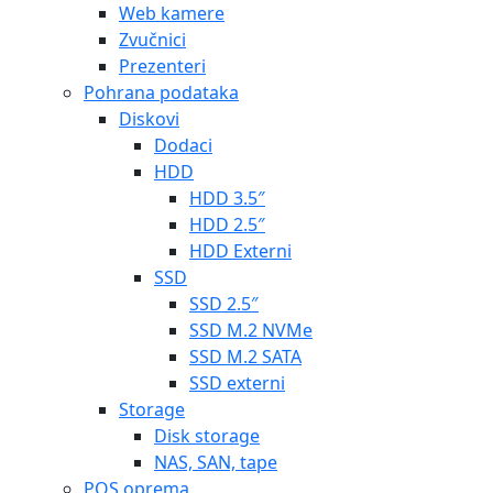
Web kamere
Zvučnici
Prezenteri
Pohrana podataka
Diskovi
Dodaci
HDD
HDD 3.5″
HDD 2.5″
HDD Externi
SSD
SSD 2.5″
SSD M.2 NVMe
SSD M.2 SATA
SSD externi
Storage
Disk storage
NAS, SAN, tape
POS oprema