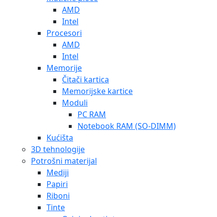
AMD
Intel
Procesori
AMD
Intel
Memorije
Čitači kartica
Memorijske kartice
Moduli
PC RAM
Notebook RAM (SO-DIMM)
Kućišta
3D tehnologije
Potrošni materijal
Mediji
Papiri
Riboni
Tinte