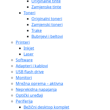
Originalne tinte
Zamjenske tinte
Toneri
Originalni toneri
Zamjenski toneri
Trake
Bubnjevi i beltovi
Printeri
Inkjet
Laser
Software
Adapteri i kablovi
USB flash drive
Monitori
Mrežna oprema – aktivna
Neprekidna napajanja
Optički uređaji
Periferija
Bežični desktop komplet