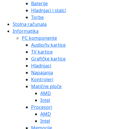
Baterije
Hladnjaci i stalci
Torbe
Stolna računala
Informatika
PC komponente
Audio/tv kartice
TV kartice
Grafičke kartice
Hladnjaci
Napajanja
Kontroleri
Matične ploče
AMD
Intel
Procesori
AMD
Intel
Memorije