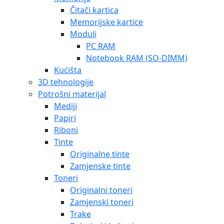
Čitači kartica
Memorijske kartice
Moduli
PC RAM
Notebook RAM (SO-DIMM)
Kućišta
3D tehnologije
Potrošni materijal
Mediji
Papiri
Riboni
Tinte
Originalne tinte
Zamjenske tinte
Toneri
Originalni toneri
Zamjenski toneri
Trake