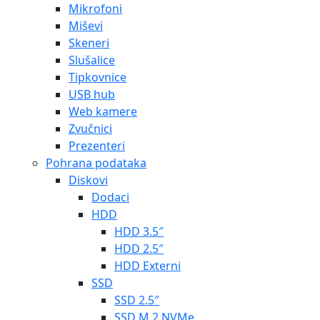
Mikrofoni
Miševi
Skeneri
Slušalice
Tipkovnice
USB hub
Web kamere
Zvučnici
Prezenteri
Pohrana podataka
Diskovi
Dodaci
HDD
HDD 3.5″
HDD 2.5″
HDD Externi
SSD
SSD 2.5″
SSD M.2 NVMe