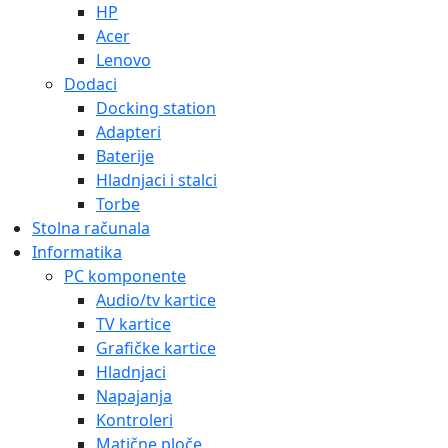
HP
Acer
Lenovo
Dodaci
Docking station
Adapteri
Baterije
Hladnjaci i stalci
Torbe
Stolna računala
Informatika
PC komponente
Audio/tv kartice
TV kartice
Grafičke kartice
Hladnjaci
Napajanja
Kontroleri
Matične ploče