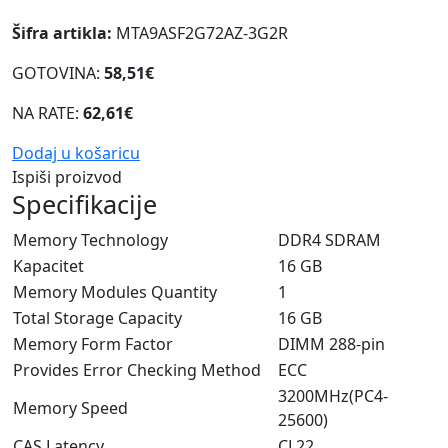
Šifra artikla:
MTA9ASF2G72AZ-3G2R
GOTOVINA:
58,51€
NA RATE:
62,61€
Dodaj u košaricu
Ispiši proizvod
Specifikacije
Memory Technology
DDR4 SDRAM
Kapacitet
16 GB
Memory Modules Quantity
1
Total Storage Capacity
16 GB
Memory Form Factor
DIMM 288-pin
Provides Error Checking Method
ECC
3200MHz(PC4-
Memory Speed
25600)
CAS Latency
CL22