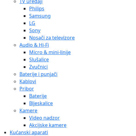
TV uređaji
Philips
Samsung
LG
Sony
Nosači za televizore
Audio & Hi-Fi
Micro & mini-linije
Slušalice
Zvučnici
Baterije i punjači
Kablovi
Pribor
Baterije
Bljeskalice
Kamere
Video nadzor
Akcijske kamere
Kućanski aparati