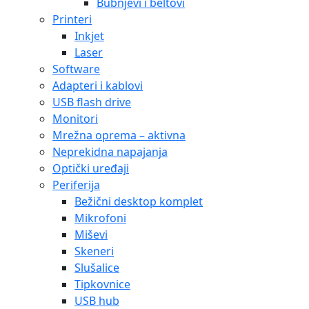
Bubnjevi i beltovi
Printeri
Inkjet
Laser
Software
Adapteri i kablovi
USB flash drive
Monitori
Mrežna oprema – aktivna
Neprekidna napajanja
Optički uređaji
Periferija
Bežični desktop komplet
Mikrofoni
Miševi
Skeneri
Slušalice
Tipkovnice
USB hub