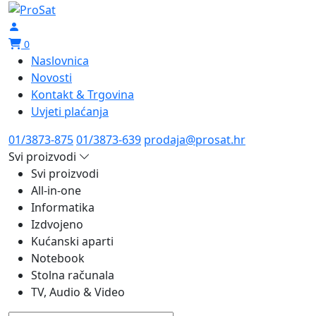
0
Naslovnica
Novosti
Kontakt & Trgovina
Uvjeti plaćanja
01/3873-875
01/3873-639
prodaja@prosat.hr
Svi proizvodi
Svi proizvodi
All-in-one
Informatika
Izdvojeno
Kućanski aparti
Notebook
Stolna računala
TV, Audio & Video