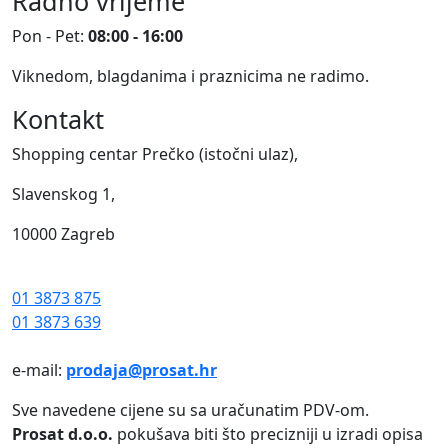
Radno vrijeme
Pon - Pet:
08:00 - 16:00
Viknedom, blagdanima i praznicima ne radimo.
Kontakt
Shopping centar Prečko (istočni ulaz),
Slavenskog 1,
10000 Zagreb
01 3873 875
01 3873 639
e-mail:
prodaja@prosat.hr
Sve navedene cijene su sa uračunatim PDV-om.
Prosat d.o.o.
pokušava biti što precizniji u izradi opisa