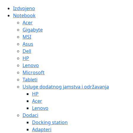
Izdvojeno
Notebook
Acer
Gigabyte
MSI
Asus
Dell
HP
Lenovo
Microsoft
Tableti
Usluge dodatnog jamstva i održavanja
HP
Acer
Lenovo
Dodaci
Docking station
Adapteri