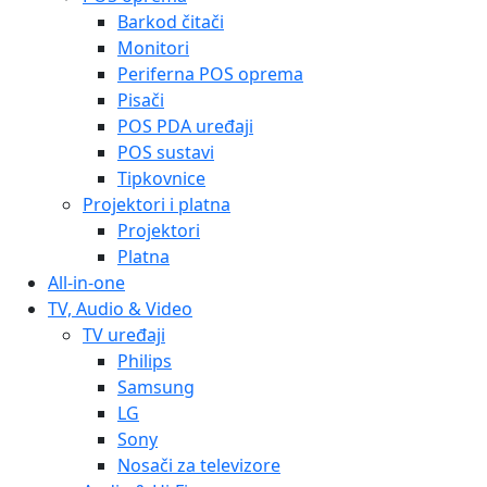
Barkod čitači
Monitori
Periferna POS oprema
Pisači
POS PDA uređaji
POS sustavi
Tipkovnice
Projektori i platna
Projektori
Platna
All-in-one
TV, Audio & Video
TV uređaji
Philips
Samsung
LG
Sony
Nosači za televizore