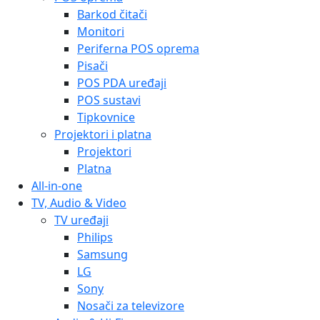
Barkod čitači
Monitori
Periferna POS oprema
Pisači
POS PDA uređaji
POS sustavi
Tipkovnice
Projektori i platna
Projektori
Platna
All-in-one
TV, Audio & Video
TV uređaji
Philips
Samsung
LG
Sony
Nosači za televizore