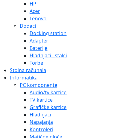
HP
Acer
Lenovo
Dodaci
Docking station
Adapteri
Baterije
Hladnjaci i stalci
Torbe
Stolna računala
Informatika
PC komponente
Audio/tv kartice
TV kartice
Grafičke kartice
Hladnjaci
Napajanja
Kontroleri
Matične ploče