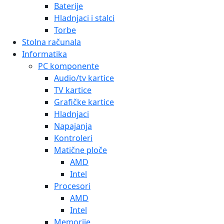
Baterije
Hladnjaci i stalci
Torbe
Stolna računala
Informatika
PC komponente
Audio/tv kartice
TV kartice
Grafičke kartice
Hladnjaci
Napajanja
Kontroleri
Matične ploče
AMD
Intel
Procesori
AMD
Intel
Memorije