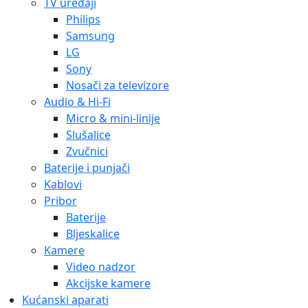
TV uređaji
Philips
Samsung
LG
Sony
Nosači za televizore
Audio & Hi-Fi
Micro & mini-linije
Slušalice
Zvučnici
Baterije i punjači
Kablovi
Pribor
Baterije
Bljeskalice
Kamere
Video nadzor
Akcijske kamere
Kućanski aparati