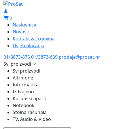
0
Naslovnica
Novosti
Kontakt & Trgovina
Uvjeti plaćanja
01/3873-875
01/3873-639
prodaja@prosat.hr
Svi proizvodi
Svi proizvodi
All-in-one
Informatika
Izdvojeno
Kućanski aparti
Notebook
Stolna računala
TV, Audio & Video