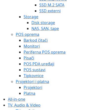
SSD M.2 SATA
SSD externi
Storage
Disk storage
NAS, SAN, tape
POS oprema
Barkod čitači
Monitori
Periferna POS oprema
Pisači
POS PDA uređaji
POS sustavi
Tipkovnice
Projektori i platna
Projektori
Platna
All-in-one
TV, Audio & Video