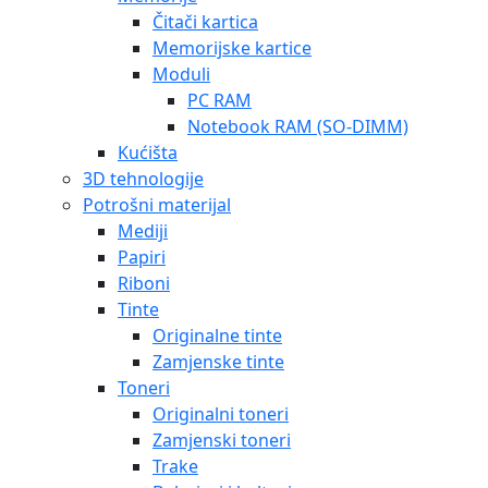
Čitači kartica
Memorijske kartice
Moduli
PC RAM
Notebook RAM (SO-DIMM)
Kućišta
3D tehnologije
Potrošni materijal
Mediji
Papiri
Riboni
Tinte
Originalne tinte
Zamjenske tinte
Toneri
Originalni toneri
Zamjenski toneri
Trake