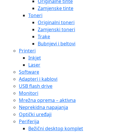
Originalne tinte
Zamjenske tinte
Toneri
Originalni toneri
Zamjenski toneri
Trake
Bubnjevi i beltovi
Printeri
Inkjet
Laser
Software
Adapteri i kablovi
USB flash drive
Monitori
Mrežna oprema – aktivna
Neprekidna napajanja
Optički uređaji
Periferija
Bežični desktop komplet