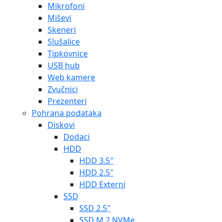
Mikrofoni
Miševi
Skeneri
Slušalice
Tipkovnice
USB hub
Web kamere
Zvučnici
Prezenteri
Pohrana podataka
Diskovi
Dodaci
HDD
HDD 3.5″
HDD 2.5″
HDD Externi
SSD
SSD 2.5″
SSD M.2 NVMe