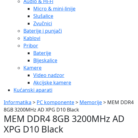
Audio & Hi-Fi
Micro & mini-linije
Slušalice
Zvučnici
Baterije i punjači
Kablovi
Pribor
Baterije
Bljeskalice
Kamere
Video nadzor
Akcijske kamere
Kućanski aparati
Informatika
>
PC komponente
>
Memorije
> MEM DDR4
8GB 3200MHz AD XPG D10 Black
MEM DDR4 8GB 3200MHz AD
XPG D10 Black