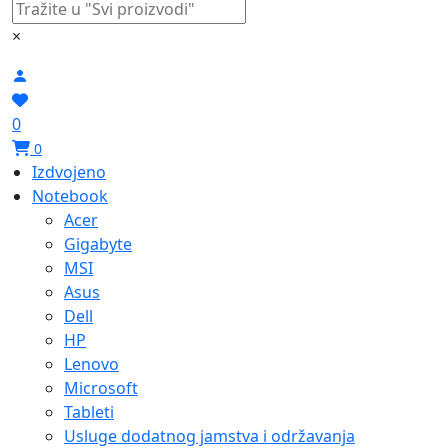
×
0
0
Izdvojeno
Notebook
Acer
Gigabyte
MSI
Asus
Dell
HP
Lenovo
Microsoft
Tableti
Usluge dodatnog jamstva i održavanja