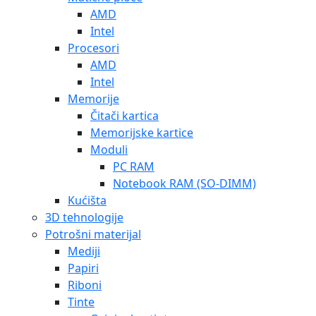
AMD
Intel
Procesori
AMD
Intel
Memorije
Čitači kartica
Memorijske kartice
Moduli
PC RAM
Notebook RAM (SO-DIMM)
Kućišta
3D tehnologije
Potrošni materijal
Mediji
Papiri
Riboni
Tinte