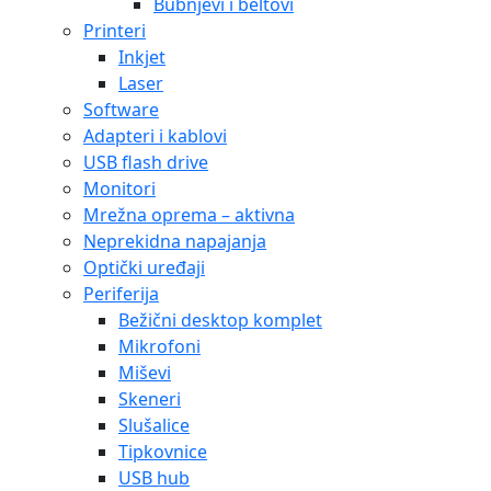
Bubnjevi i beltovi
Printeri
Inkjet
Laser
Software
Adapteri i kablovi
USB flash drive
Monitori
Mrežna oprema – aktivna
Neprekidna napajanja
Optički uređaji
Periferija
Bežični desktop komplet
Mikrofoni
Miševi
Skeneri
Slušalice
Tipkovnice
USB hub