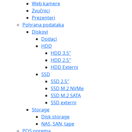
Web kamere
Zvučnici
Prezenteri
Pohrana podataka
Diskovi
Dodaci
HDD
HDD 3.5″
HDD 2.5″
HDD Externi
SSD
SSD 2.5″
SSD M.2 NVMe
SSD M.2 SATA
SSD externi
Storage
Disk storage
NAS, SAN, tape
POS oprema