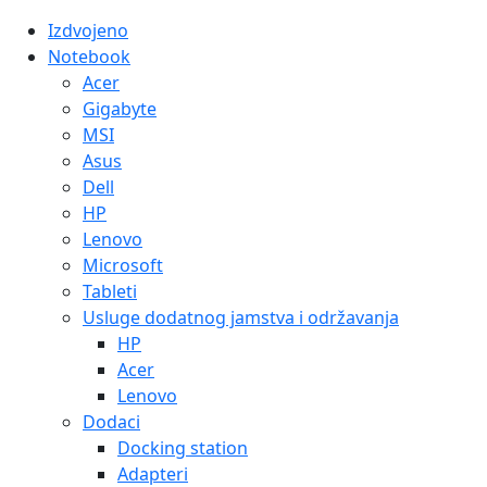
Izdvojeno
Notebook
Acer
Gigabyte
MSI
Asus
Dell
HP
Lenovo
Microsoft
Tableti
Usluge dodatnog jamstva i održavanja
HP
Acer
Lenovo
Dodaci
Docking station
Adapteri