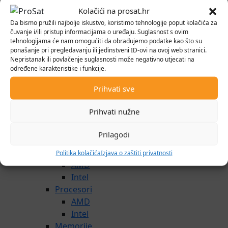
Baterije
Kolačići na prosat.hr
Hladnjaci i stalci
Da bismo pružili najbolje iskustvo, koristimo tehnologije poput kolačića za
Torbe
čuvanje i/ili pristup informacijama o uređaju. Suglasnost s ovim
tehnologijama će nam omogućiti da obrađujemo podatke kao što su
Stolna računala
ponašanje pri pregledavanju ili jedinstveni ID-ovi na ovoj web stranici.
Informatika
Nepristanak ili povlačenje suglasnosti može negativno utjecati na
PC komponente
određene karakteristike i funkcije.
Audio/tv kartice
Prihvati sve
TV kartice
Grafičke kartice
Prihvati nužne
Hladnjaci
Napajanja
Prilagodi
Kontroleri
Matične ploče
Politika kolačića
Izjava o zaštiti privatnosti
AMD
Intel
Procesori
AMD
Intel
Memorije