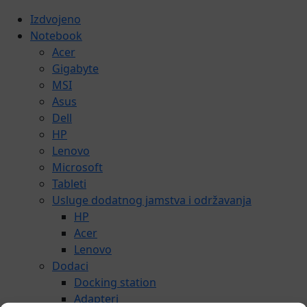
Izdvojeno
Notebook
Acer
Gigabyte
MSI
Asus
Dell
HP
Lenovo
Microsoft
Tableti
Usluge dodatnog jamstva i održavanja
HP
Acer
Lenovo
Dodaci
Docking station
Adapteri