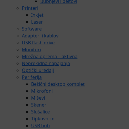
Bubnjevi i beltovi
Printeri
Inkjet
Laser
Software
Adapteri i kablovi
USB flash drive
Monitori
Mrežna oprema – aktivna
Neprekidna napajanja
Optički uređaji
Periferija
Bežični desktop komplet
Mikrofoni
Miševi
Skeneri
Slušalice
Tipkovnice
USB hub