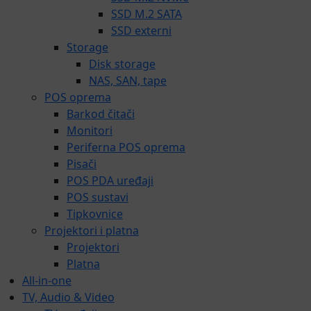
SSD M.2 SATA
SSD externi
Storage
Disk storage
NAS, SAN, tape
POS oprema
Barkod čitači
Monitori
Periferna POS oprema
Pisači
POS PDA uređaji
POS sustavi
Tipkovnice
Projektori i platna
Projektori
Platna
All-in-one
TV, Audio & Video