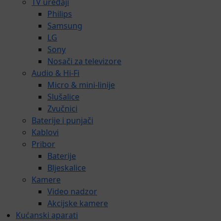
TV uređaji
Philips
Samsung
LG
Sony
Nosači za televizore
Audio & Hi-Fi
Micro & mini-linije
Slušalice
Zvučnici
Baterije i punjači
Kablovi
Pribor
Baterije
Bljeskalice
Kamere
Video nadzor
Akcijske kamere
Kućanski aparati