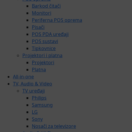
Barkod čitači
Monitori
Periferna POS oprema
Pisači
POS PDA uređaji
POS sustavi
Tipkovnice
Projektori i platna
Projektori
Platna
All-in-one
TV, Audio & Video
TV uređaji
Philips
Samsung
LG
Sony
Nosači za televizore