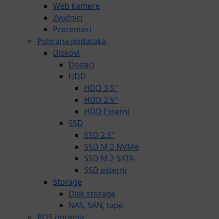
Web kamere
Zvučnici
Prezenteri
Pohrana podataka
Diskovi
Dodaci
HDD
HDD 3.5″
HDD 2.5″
HDD Externi
SSD
SSD 2.5″
SSD M.2 NVMe
SSD M.2 SATA
SSD externi
Storage
Disk storage
NAS, SAN, tape
POS oprema