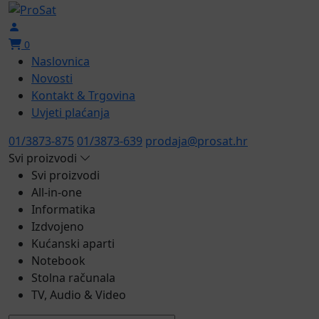
0
Naslovnica
Novosti
Kontakt & Trgovina
Uvjeti plaćanja
01/3873-875
01/3873-639
prodaja@prosat.hr
Svi proizvodi
Svi proizvodi
All-in-one
Informatika
Izdvojeno
Kućanski aparti
Notebook
Stolna računala
TV, Audio & Video