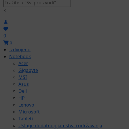
×
0
0
Izdvojeno
Notebook
Acer
Gigabyte
MSI
Asus
Dell
HP
Lenovo
Microsoft
Tableti
Usluge dodatnog jamstva i održavanja