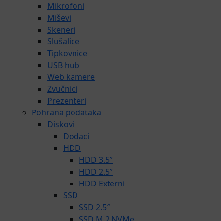
Mikrofoni
Miševi
Skeneri
Slušalice
Tipkovnice
USB hub
Web kamere
Zvučnici
Prezenteri
Pohrana podataka
Diskovi
Dodaci
HDD
HDD 3.5″
HDD 2.5″
HDD Externi
SSD
SSD 2.5″
SSD M.2 NVMe