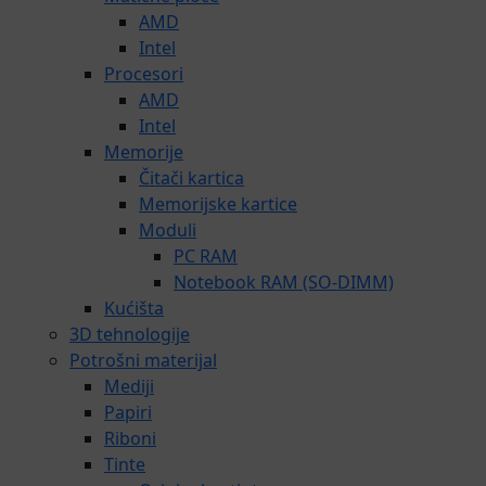
AMD
Intel
Procesori
AMD
Intel
Memorije
Čitači kartica
Memorijske kartice
Moduli
PC RAM
Notebook RAM (SO-DIMM)
Kućišta
3D tehnologije
Potrošni materijal
Mediji
Papiri
Riboni
Tinte