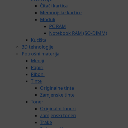
Čitači kartica
Memorijske kartice
Moduli
PC RAM
Notebook RAM (SO-DIMM)
Kućišta
3D tehnologije
Potrošni materijal
Mediji
Papiri
Riboni
Tinte
Originalne tinte
Zamjenske tinte
Toneri
Originalni toneri
Zamjenski toneri
Trake