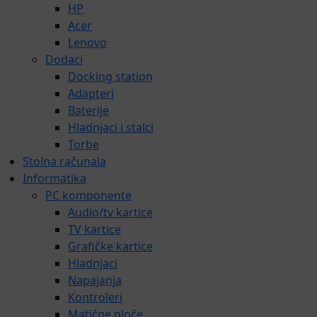
HP
Acer
Lenovo
Dodaci
Docking station
Adapteri
Baterije
Hladnjaci i stalci
Torbe
Stolna računala
Informatika
PC komponente
Audio/tv kartice
TV kartice
Grafičke kartice
Hladnjaci
Napajanja
Kontroleri
Matične ploče