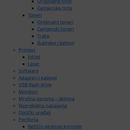
Originalne tinte
Zamjenske tinte
Toneri
Originalni toneri
Zamjenski toneri
Trake
Bubnjevi i beltovi
Printeri
Inkjet
Laser
Software
Adapteri i kablovi
USB flash drive
Monitori
Mrežna oprema – aktivna
Neprekidna napajanja
Optički uređaji
Periferija
Bežični desktop komplet