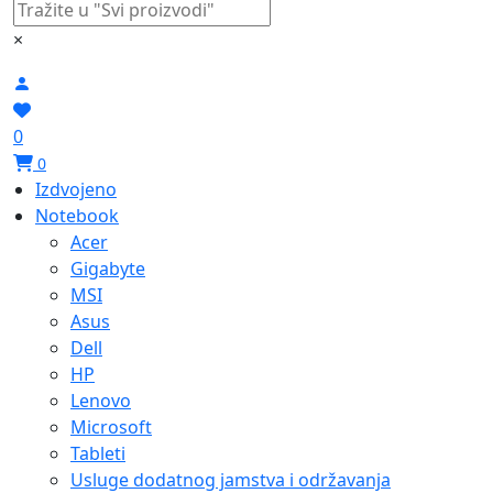
×
0
0
Izdvojeno
Notebook
Acer
Gigabyte
MSI
Asus
Dell
HP
Lenovo
Microsoft
Tableti
Usluge dodatnog jamstva i održavanja