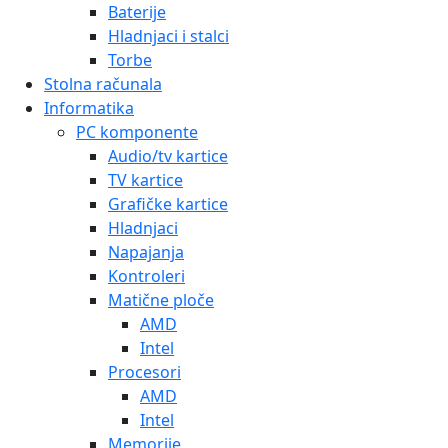
Baterije
Hladnjaci i stalci
Torbe
Stolna računala
Informatika
PC komponente
Audio/tv kartice
TV kartice
Grafičke kartice
Hladnjaci
Napajanja
Kontroleri
Matične ploče
AMD
Intel
Procesori
AMD
Intel
Memorije