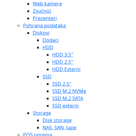
Web kamere
Zvučnici
Prezenteri
Pohrana podataka
Diskovi
Dodaci
HDD
HDD 3.5″
HDD 2.5″
HDD Externi
SSD
SSD 2.5″
SSD M.2 NVMe
SSD M.2 SATA
SSD externi
Storage
Disk storage
NAS, SAN, tape
POS oprema