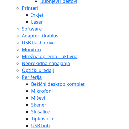
Bubnjevi i beltovi
Printeri
Inkjet
Laser
Software
Adapteri i kablovi
USB flash drive
Monitori
Mrežna oprema – aktivna
Neprekidna napajanja
Optički uređaji
Periferija
Bežični desktop komplet
Mikrofoni
Miševi
Skeneri
Slušalice
Tipkovnice
USB hub