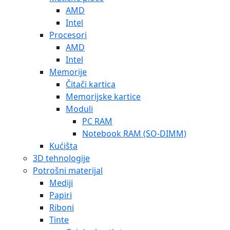
AMD
Intel
Procesori
AMD
Intel
Memorije
Čitači kartica
Memorijske kartice
Moduli
PC RAM
Notebook RAM (SO-DIMM)
Kućišta
3D tehnologije
Potrošni materijal
Mediji
Papiri
Riboni
Tinte