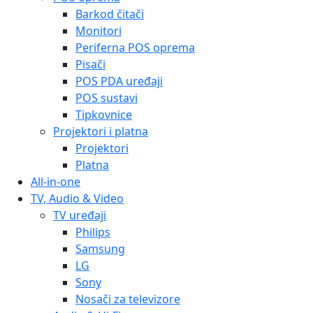
Barkod čitači
Monitori
Periferna POS oprema
Pisači
POS PDA uređaji
POS sustavi
Tipkovnice
Projektori i platna
Projektori
Platna
All-in-one
TV, Audio & Video
TV uređaji
Philips
Samsung
LG
Sony
Nosači za televizore