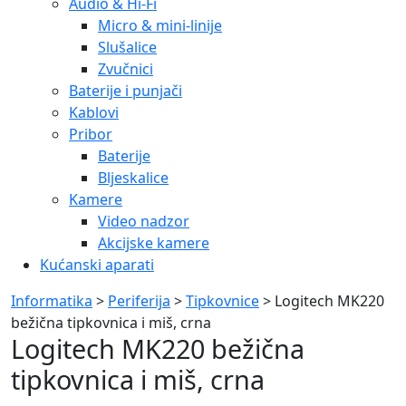
Audio & Hi-Fi
Micro & mini-linije
Slušalice
Zvučnici
Baterije i punjači
Kablovi
Pribor
Baterije
Bljeskalice
Kamere
Video nadzor
Akcijske kamere
Kućanski aparati
Informatika
>
Periferija
>
Tipkovnice
> Logitech MK220
bežična tipkovnica i miš, crna
Logitech MK220 bežična
tipkovnica i miš, crna