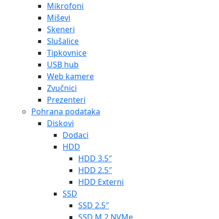
Mikrofoni
Miševi
Skeneri
Slušalice
Tipkovnice
USB hub
Web kamere
Zvučnici
Prezenteri
Pohrana podataka
Diskovi
Dodaci
HDD
HDD 3.5″
HDD 2.5″
HDD Externi
SSD
SSD 2.5″
SSD M.2 NVMe