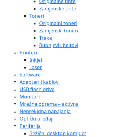
Originalne tinte
Zamjenske tinte
Toneri
Originalni toneri
Zamjenski toneri
Trake
Bubnjevi i beltovi
Printeri
Inkjet
Laser
Software
Adapteri i kablovi
USB flash drive
Monitori
Mrežna oprema – aktivna
Neprekidna napajanja
Optički uređaji
Periferija
Bežični desktop komplet