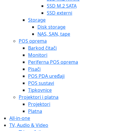
SSD M.2 SATA
SSD externi
Storage
Disk storage
NAS, SAN, tape
POS oprema
Barkod čitači
Monitori
Periferna POS oprema
Pisači
POS PDA uređaji
POS sustavi
Tipkovnice
Projektori i platna
Projektori
Platna
All-in-one
TV, Audio & Video