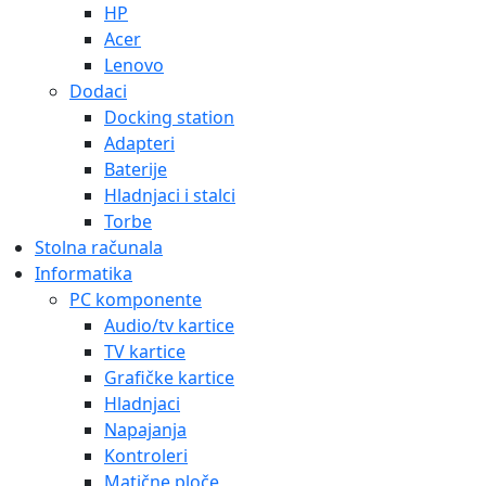
HP
Acer
Lenovo
Dodaci
Docking station
Adapteri
Baterije
Hladnjaci i stalci
Torbe
Stolna računala
Informatika
PC komponente
Audio/tv kartice
TV kartice
Grafičke kartice
Hladnjaci
Napajanja
Kontroleri
Matične ploče