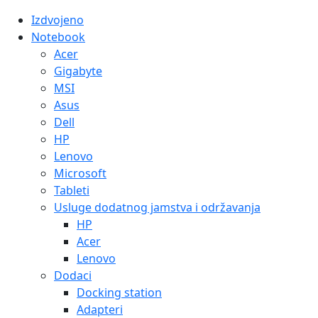
Izdvojeno
Notebook
Acer
Gigabyte
MSI
Asus
Dell
HP
Lenovo
Microsoft
Tableti
Usluge dodatnog jamstva i održavanja
HP
Acer
Lenovo
Dodaci
Docking station
Adapteri