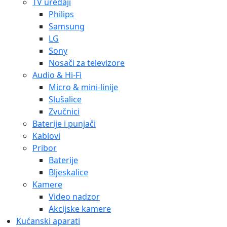
TV uređaji
Philips
Samsung
LG
Sony
Nosači za televizore
Audio & Hi-Fi
Micro & mini-linije
Slušalice
Zvučnici
Baterije i punjači
Kablovi
Pribor
Baterije
Bljeskalice
Kamere
Video nadzor
Akcijske kamere
Kućanski aparati