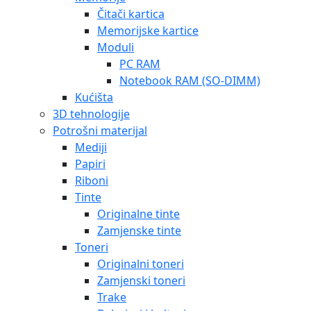
Čitači kartica
Memorijske kartice
Moduli
PC RAM
Notebook RAM (SO-DIMM)
Kućišta
3D tehnologije
Potrošni materijal
Mediji
Papiri
Riboni
Tinte
Originalne tinte
Zamjenske tinte
Toneri
Originalni toneri
Zamjenski toneri
Trake