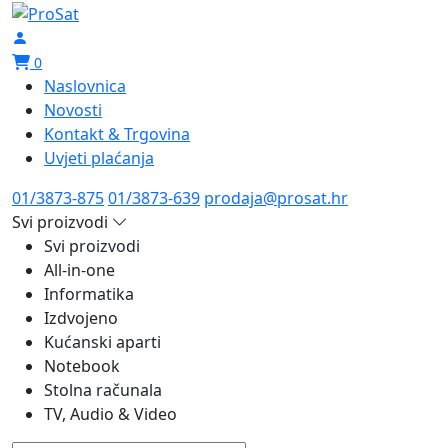
0
Naslovnica
Novosti
Kontakt & Trgovina
Uvjeti plaćanja
01/3873-875
01/3873-639
prodaja@prosat.hr
Svi proizvodi
Svi proizvodi
All-in-one
Informatika
Izdvojeno
Kućanski aparti
Notebook
Stolna računala
TV, Audio & Video