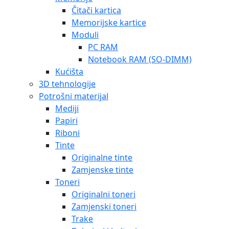
Čitači kartica
Memorijske kartice
Moduli
PC RAM
Notebook RAM (SO-DIMM)
Kućišta
3D tehnologije
Potrošni materijal
Mediji
Papiri
Riboni
Tinte
Originalne tinte
Zamjenske tinte
Toneri
Originalni toneri
Zamjenski toneri
Trake