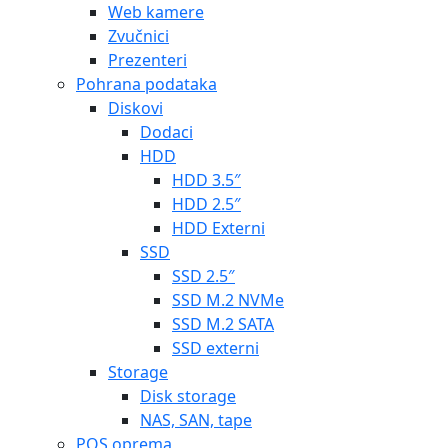
Web kamere
Zvučnici
Prezenteri
Pohrana podataka
Diskovi
Dodaci
HDD
HDD 3.5″
HDD 2.5″
HDD Externi
SSD
SSD 2.5″
SSD M.2 NVMe
SSD M.2 SATA
SSD externi
Storage
Disk storage
NAS, SAN, tape
POS oprema