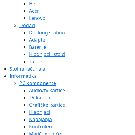
HP
Acer
Lenovo
Dodaci
Docking station
Adapteri
Baterije
Hladnjaci i stalci
Torbe
Stolna računala
Informatika
PC komponente
Audio/tv kartice
TV kartice
Grafičke kartice
Hladnjaci
Napajanja
Kontroleri
Matične ploče