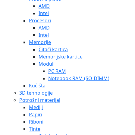
AMD
Intel
Procesori
AMD
Intel
Memorije
Čitači kartica
Memorijske kartice
Moduli
PC RAM
Notebook RAM (SO-DIMM)
Kućišta
3D tehnologije
Potrošni materijal
Mediji
Papiri
Riboni
Tinte