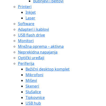
Bubnjevi i beltovi
Printeri
Inkjet
Laser
Software
Adapteri i kablovi
USB flash drive
Monitori
Mrežna oprema – aktivna
Neprekidna napajanja
Optički uređaji
Periferija
Bežični desktop komplet
Mikrofoni
Miševi
Skeneri
Slušalice
Tipkovnice
USB hub