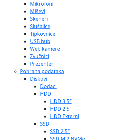
Mikrofoni
Miševi
Skeneri
Slušalice
Tipkovnice
USB hub
Web kamere
Zvučnici
Prezenteri
Pohrana podataka
Diskovi
Dodaci
HDD
HDD 3.5″
HDD 2.5″
HDD Externi
SSD
SSD 2.5″
SSD M.2 NVMe