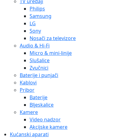
TV uređaji
Philips
Samsung
LG
Sony
Nosači za televizore
Audio & Hi-Fi
Micro & mini-linije
Slušalice
Zvučnici
Baterije i punjači
Kablovi
Pribor
Baterije
Bljeskalice
Kamere
Video nadzor
Akcijske kamere
Kućanski aparati