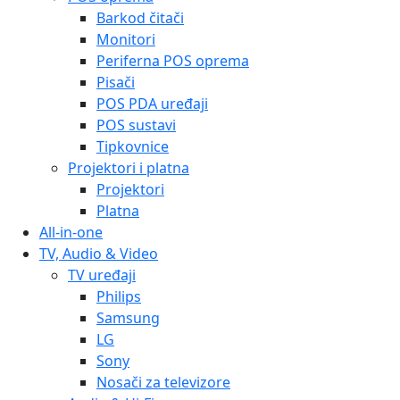
Barkod čitači
Monitori
Periferna POS oprema
Pisači
POS PDA uređaji
POS sustavi
Tipkovnice
Projektori i platna
Projektori
Platna
All-in-one
TV, Audio & Video
TV uređaji
Philips
Samsung
LG
Sony
Nosači za televizore