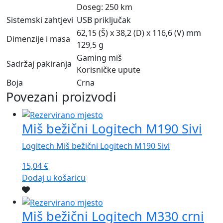
Doseg: 250 km
Sistemski zahtjevi
USB priključak
62,15 (Š) x 38,2 (D) x 116,6 (V) mm
Dimenzije i masa
129,5 g
Gaming miš
Sadržaj pakiranja
Korisničke upute
Boja
Crna
Povezani proizvodi
Miš bežični Logitech M190 Sivi
Logitech Miš bežični Logitech M190 Sivi
15,04
€
Dodaj u košaricu
Miš bežični Logitech M330 crni