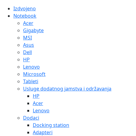
Izdvojeno
Notebook
Acer
Gigabyte
MSI
Asus
Dell
HP
Lenovo
Microsoft
Tableti
Usluge dodatnog jamstva i održavanja
HP
Acer
Lenovo
Dodaci
Docking station
Adapteri