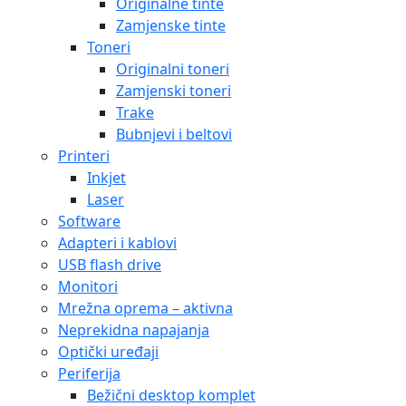
Originalne tinte
Zamjenske tinte
Toneri
Originalni toneri
Zamjenski toneri
Trake
Bubnjevi i beltovi
Printeri
Inkjet
Laser
Software
Adapteri i kablovi
USB flash drive
Monitori
Mrežna oprema – aktivna
Neprekidna napajanja
Optički uređaji
Periferija
Bežični desktop komplet