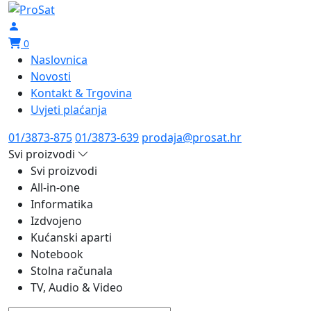
0
Naslovnica
Novosti
Kontakt & Trgovina
Uvjeti plaćanja
01/3873-875
01/3873-639
prodaja@prosat.hr
Svi proizvodi
Svi proizvodi
All-in-one
Informatika
Izdvojeno
Kućanski aparti
Notebook
Stolna računala
TV, Audio & Video