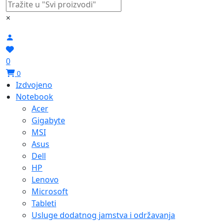
×
0
0
Izdvojeno
Notebook
Acer
Gigabyte
MSI
Asus
Dell
HP
Lenovo
Microsoft
Tableti
Usluge dodatnog jamstva i održavanja