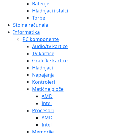
Baterije
Hladnjaci i stalci
Torbe
Stolna računala
Informatika
PC komponente
Audio/tv kartice
TV kartice
Grafičke kartice
Hladnjaci
Napajanja
Kontroleri
Matične ploče
AMD
Intel
Procesori
AMD
Intel
Memorije