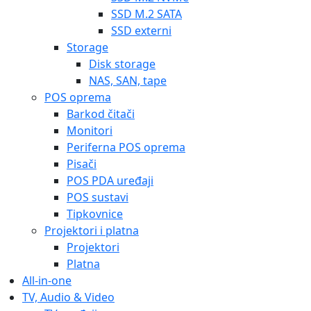
SSD M.2 SATA
SSD externi
Storage
Disk storage
NAS, SAN, tape
POS oprema
Barkod čitači
Monitori
Periferna POS oprema
Pisači
POS PDA uređaji
POS sustavi
Tipkovnice
Projektori i platna
Projektori
Platna
All-in-one
TV, Audio & Video