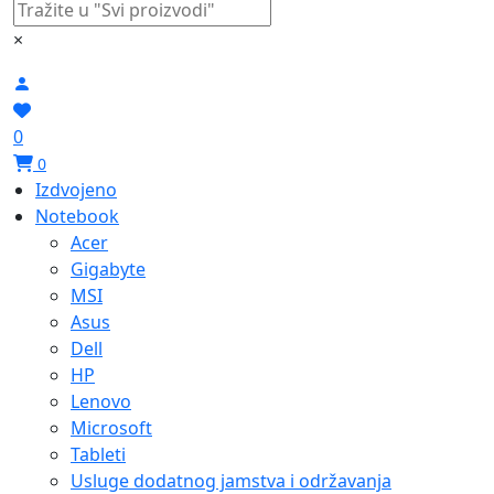
×
0
0
Izdvojeno
Notebook
Acer
Gigabyte
MSI
Asus
Dell
HP
Lenovo
Microsoft
Tableti
Usluge dodatnog jamstva i održavanja