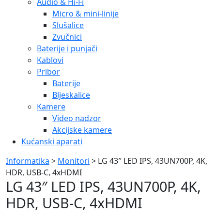
Audio & Hi-Fi
Micro & mini-linije
Slušalice
Zvučnici
Baterije i punjači
Kablovi
Pribor
Baterije
Bljeskalice
Kamere
Video nadzor
Akcijske kamere
Kućanski aparati
Informatika
>
Monitori
> LG 43″ LED IPS, 43UN700P, 4K,
HDR, USB-C, 4xHDMI
LG 43″ LED IPS, 43UN700P, 4K,
HDR, USB-C, 4xHDMI