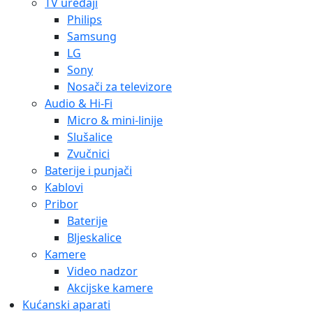
TV uređaji
Philips
Samsung
LG
Sony
Nosači za televizore
Audio & Hi-Fi
Micro & mini-linije
Slušalice
Zvučnici
Baterije i punjači
Kablovi
Pribor
Baterije
Bljeskalice
Kamere
Video nadzor
Akcijske kamere
Kućanski aparati