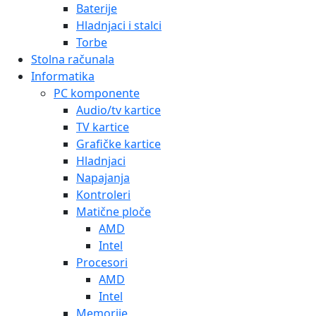
Baterije
Hladnjaci i stalci
Torbe
Stolna računala
Informatika
PC komponente
Audio/tv kartice
TV kartice
Grafičke kartice
Hladnjaci
Napajanja
Kontroleri
Matične ploče
AMD
Intel
Procesori
AMD
Intel
Memorije