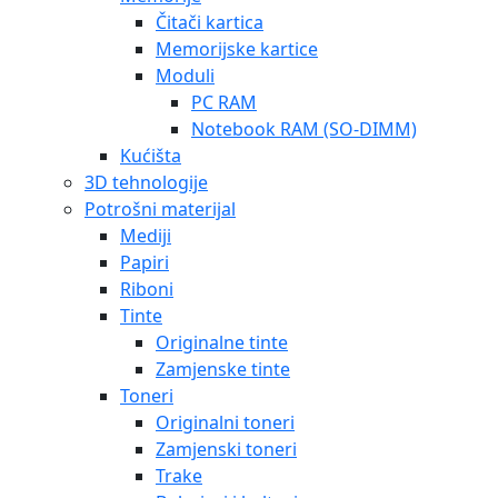
Čitači kartica
Memorijske kartice
Moduli
PC RAM
Notebook RAM (SO-DIMM)
Kućišta
3D tehnologije
Potrošni materijal
Mediji
Papiri
Riboni
Tinte
Originalne tinte
Zamjenske tinte
Toneri
Originalni toneri
Zamjenski toneri
Trake