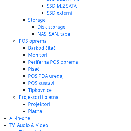
SSD M.2 SATA
SSD externi
Storage
Disk storage
NAS, SAN, tape
POS oprema
Barkod čitači
Monitori
Periferna POS oprema
Pisači
POS PDA uređaji
POS sustavi
Tipkovnice
Projektori i platna
Projektori
Platna
All-in-one
TV, Audio & Video