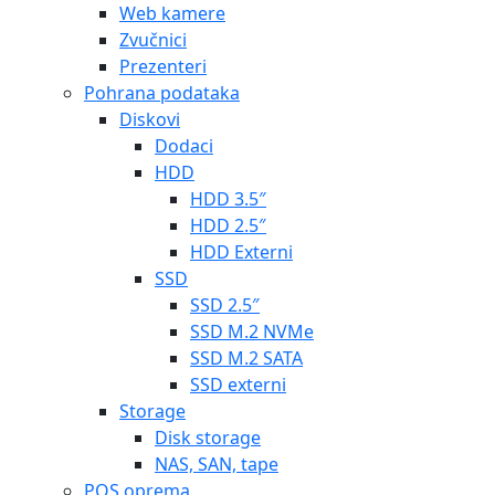
Web kamere
Zvučnici
Prezenteri
Pohrana podataka
Diskovi
Dodaci
HDD
HDD 3.5″
HDD 2.5″
HDD Externi
SSD
SSD 2.5″
SSD M.2 NVMe
SSD M.2 SATA
SSD externi
Storage
Disk storage
NAS, SAN, tape
POS oprema