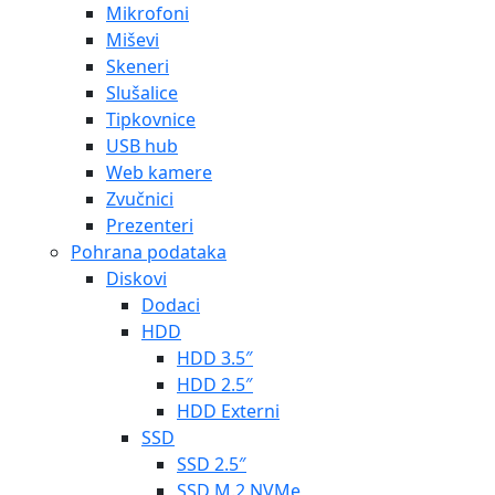
Mikrofoni
Miševi
Skeneri
Slušalice
Tipkovnice
USB hub
Web kamere
Zvučnici
Prezenteri
Pohrana podataka
Diskovi
Dodaci
HDD
HDD 3.5″
HDD 2.5″
HDD Externi
SSD
SSD 2.5″
SSD M.2 NVMe