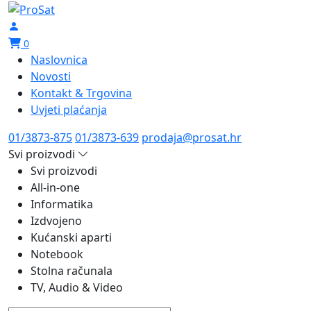
0
Naslovnica
Novosti
Kontakt & Trgovina
Uvjeti plaćanja
01/3873-875
01/3873-639
prodaja@prosat.hr
Svi proizvodi
Svi proizvodi
All-in-one
Informatika
Izdvojeno
Kućanski aparti
Notebook
Stolna računala
TV, Audio & Video