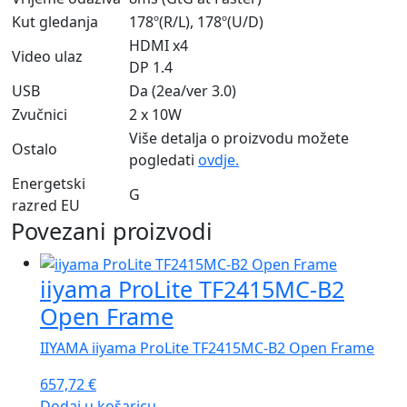
Kut gledanja
178º(R/L), 178º(U/D)
HDMI x4
Video ulaz
DP 1.4
USB
Da (2ea/ver 3.0)
Zvučnici
2 x 10W
Više detalja o proizvodu možete
Ostalo
pogledati
ovdje.
Energetski
G
razred EU
Povezani proizvodi
iiyama ProLite TF2415MC-B2
Open Frame
IIYAMA iiyama ProLite TF2415MC-B2 Open Frame
657,72
€
Dodaj u košaricu