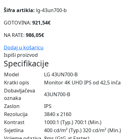
Šifra artikla:
lg-43un700-b
GOTOVINA:
921,54€
NA RATE:
986,05€
Dodaj u košaricu
Ispiši proizvod
Specifikacije
Model
LG 43UN700-B
Kratki opis
Monitor 4K UHD IPS od 42,5 inča
Dobavljačeva
43UN700-B
oznaka
Zaslon
IPS
Rezolucija
3840 x 2160
Kontrast
1000:1 (Typ.) 700:1 (Min.)
Svjetlina
400 cd/m² (Typ.) 320 cd/m² (Min.)
Vrijeme odaziva
8ms (GtG at Faster)