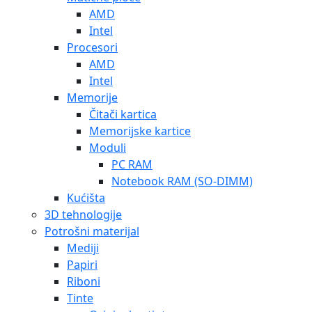
AMD
Intel
Procesori
AMD
Intel
Memorije
Čitači kartica
Memorijske kartice
Moduli
PC RAM
Notebook RAM (SO-DIMM)
Kućišta
3D tehnologije
Potrošni materijal
Mediji
Papiri
Riboni
Tinte