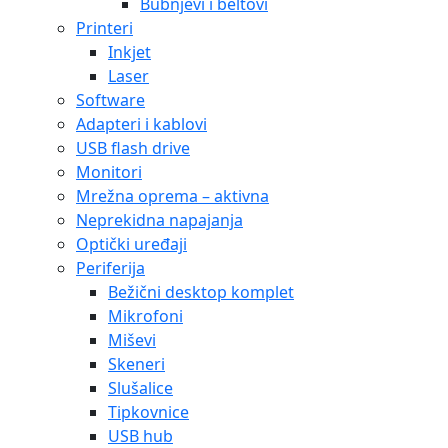
Bubnjevi i beltovi
Printeri
Inkjet
Laser
Software
Adapteri i kablovi
USB flash drive
Monitori
Mrežna oprema – aktivna
Neprekidna napajanja
Optički uređaji
Periferija
Bežični desktop komplet
Mikrofoni
Miševi
Skeneri
Slušalice
Tipkovnice
USB hub