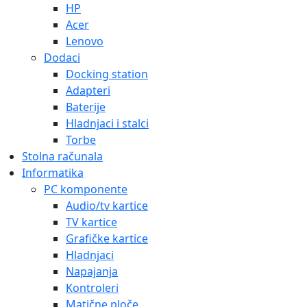
HP
Acer
Lenovo
Dodaci
Docking station
Adapteri
Baterije
Hladnjaci i stalci
Torbe
Stolna računala
Informatika
PC komponente
Audio/tv kartice
TV kartice
Grafičke kartice
Hladnjaci
Napajanja
Kontroleri
Matične ploče