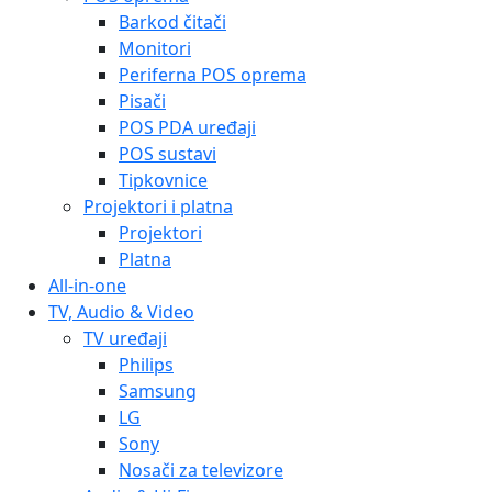
Barkod čitači
Monitori
Periferna POS oprema
Pisači
POS PDA uređaji
POS sustavi
Tipkovnice
Projektori i platna
Projektori
Platna
All-in-one
TV, Audio & Video
TV uređaji
Philips
Samsung
LG
Sony
Nosači za televizore