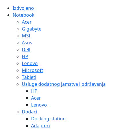
Izdvojeno
Notebook
Acer
Gigabyte
MSI
Asus
Dell
HP
Lenovo
Microsoft
Tableti
Usluge dodatnog jamstva i održavanja
HP
Acer
Lenovo
Dodaci
Docking station
Adapteri