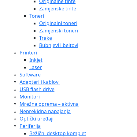
Originalne tinte
Zamjenske tinte
Toneri
Originalni toneri
Zamjenski toneri
Trake
Bubnjevi i beltovi
Printeri
Inkjet
Laser
Software
Adapteri i kablovi
USB flash drive
Monitori
Mrežna oprema – aktivna
Neprekidna napajanja
Optički uređaji
Periferija
Bežični desktop komplet