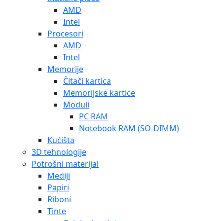
AMD
Intel
Procesori
AMD
Intel
Memorije
Čitači kartica
Memorijske kartice
Moduli
PC RAM
Notebook RAM (SO-DIMM)
Kućišta
3D tehnologije
Potrošni materijal
Mediji
Papiri
Riboni
Tinte