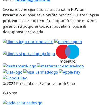
e-mail:
prodaja@prosat.hr
Sve navedene cijene su sa uračunatim PDV-om.
Prosat d.o.o.
pokušava biti što precizniji u izradi opisa
proizvoda, ali zbog tehničkih ograničenja ne možemo
garantirati potpunu točnost podataka, opisa ili
dostupnosti proizvoda.
© 2024 Prosat d.o.o. Sva prava pridržana.
Web by: