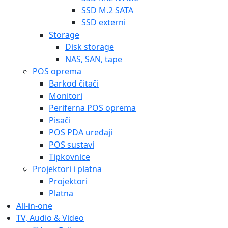
SSD M.2 SATA
SSD externi
Storage
Disk storage
NAS, SAN, tape
POS oprema
Barkod čitači
Monitori
Periferna POS oprema
Pisači
POS PDA uređaji
POS sustavi
Tipkovnice
Projektori i platna
Projektori
Platna
All-in-one
TV, Audio & Video