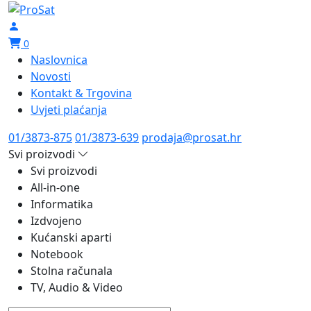
0
Naslovnica
Novosti
Kontakt & Trgovina
Uvjeti plaćanja
01/3873-875
01/3873-639
prodaja@prosat.hr
Svi proizvodi
Svi proizvodi
All-in-one
Informatika
Izdvojeno
Kućanski aparti
Notebook
Stolna računala
TV, Audio & Video