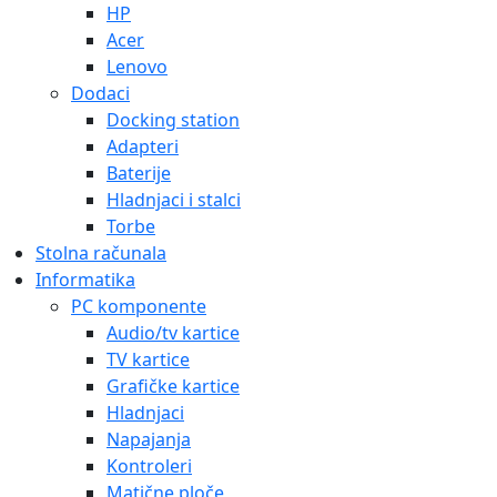
HP
Acer
Lenovo
Dodaci
Docking station
Adapteri
Baterije
Hladnjaci i stalci
Torbe
Stolna računala
Informatika
PC komponente
Audio/tv kartice
TV kartice
Grafičke kartice
Hladnjaci
Napajanja
Kontroleri
Matične ploče