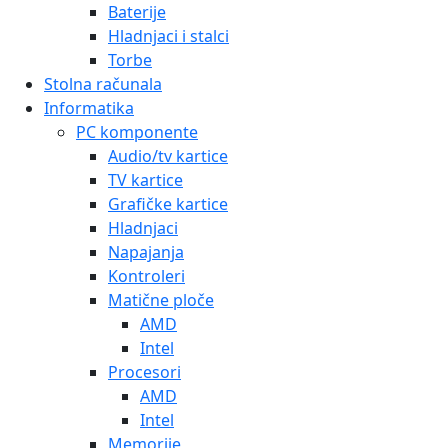
Baterije
Hladnjaci i stalci
Torbe
Stolna računala
Informatika
PC komponente
Audio/tv kartice
TV kartice
Grafičke kartice
Hladnjaci
Napajanja
Kontroleri
Matične ploče
AMD
Intel
Procesori
AMD
Intel
Memorije