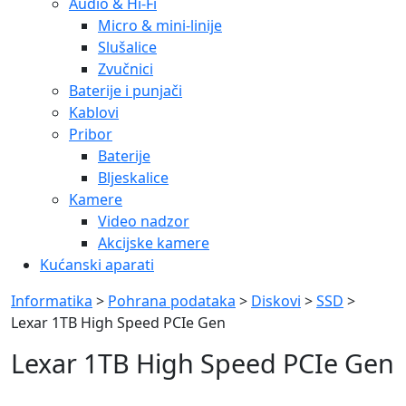
Audio & Hi-Fi
Micro & mini-linije
Slušalice
Zvučnici
Baterije i punjači
Kablovi
Pribor
Baterije
Bljeskalice
Kamere
Video nadzor
Akcijske kamere
Kućanski aparati
Informatika
>
Pohrana podataka
>
Diskovi
>
SSD
>
Lexar 1TB High Speed PCIe Gen
Lexar 1TB High Speed PCIe Gen