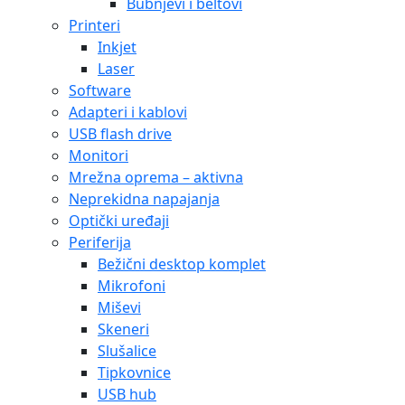
Bubnjevi i beltovi
Printeri
Inkjet
Laser
Software
Adapteri i kablovi
USB flash drive
Monitori
Mrežna oprema – aktivna
Neprekidna napajanja
Optički uređaji
Periferija
Bežični desktop komplet
Mikrofoni
Miševi
Skeneri
Slušalice
Tipkovnice
USB hub