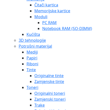
Čitači kartica
Memorijske kartice
Moduli
PC RAM
Notebook RAM (SO-DIMM)
Kućišta
3D tehnologije
Potrošni materijal
Mediji
Papiri
Riboni
Tinte
Originalne tinte
Zamjenske tinte
Toneri
Originalni toneri
Zamjenski toneri
Trake