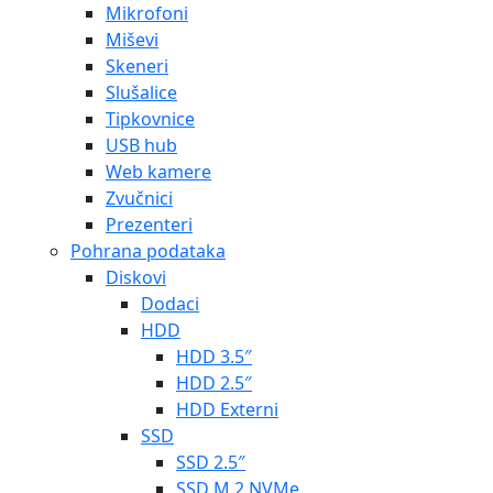
Mikrofoni
Miševi
Skeneri
Slušalice
Tipkovnice
USB hub
Web kamere
Zvučnici
Prezenteri
Pohrana podataka
Diskovi
Dodaci
HDD
HDD 3.5″
HDD 2.5″
HDD Externi
SSD
SSD 2.5″
SSD M.2 NVMe