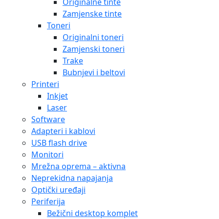
Originalne tinte
Zamjenske tinte
Toneri
Originalni toneri
Zamjenski toneri
Trake
Bubnjevi i beltovi
Printeri
Inkjet
Laser
Software
Adapteri i kablovi
USB flash drive
Monitori
Mrežna oprema – aktivna
Neprekidna napajanja
Optički uređaji
Periferija
Bežični desktop komplet