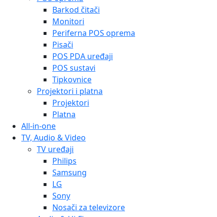
Barkod čitači
Monitori
Periferna POS oprema
Pisači
POS PDA uređaji
POS sustavi
Tipkovnice
Projektori i platna
Projektori
Platna
All-in-one
TV, Audio & Video
TV uređaji
Philips
Samsung
LG
Sony
Nosači za televizore