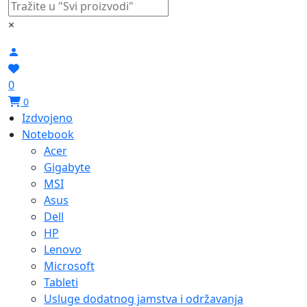
×
0
0
Izdvojeno
Notebook
Acer
Gigabyte
MSI
Asus
Dell
HP
Lenovo
Microsoft
Tableti
Usluge dodatnog jamstva i održavanja