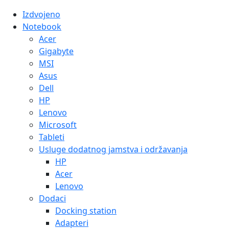
Izdvojeno
Notebook
Acer
Gigabyte
MSI
Asus
Dell
HP
Lenovo
Microsoft
Tableti
Usluge dodatnog jamstva i održavanja
HP
Acer
Lenovo
Dodaci
Docking station
Adapteri