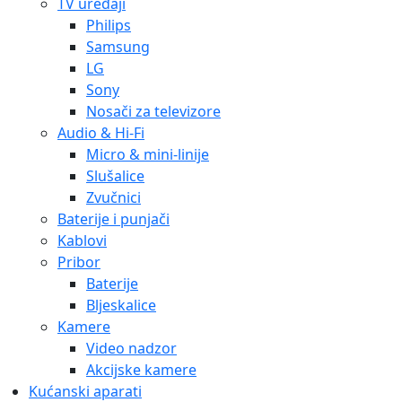
TV uređaji
Philips
Samsung
LG
Sony
Nosači za televizore
Audio & Hi-Fi
Micro & mini-linije
Slušalice
Zvučnici
Baterije i punjači
Kablovi
Pribor
Baterije
Bljeskalice
Kamere
Video nadzor
Akcijske kamere
Kućanski aparati