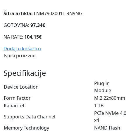
Šifra artikla:
LNM790X001T-RN9NG
GOTOVINA:
97,34€
NA RATE:
104,15€
Dodaj u košaricu
Ispiši proizvod
Specifikacije
Plug-in
Device Location
Module
Form Factor
M.2 22x80mm
Kapacitet
1 TB
PCIe NVMe 4.0
Supports Data Channel
x4
Memory Technology
NAND Flash