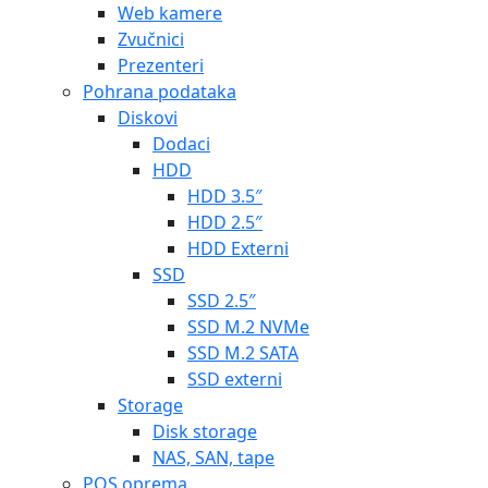
Web kamere
Zvučnici
Prezenteri
Pohrana podataka
Diskovi
Dodaci
HDD
HDD 3.5″
HDD 2.5″
HDD Externi
SSD
SSD 2.5″
SSD M.2 NVMe
SSD M.2 SATA
SSD externi
Storage
Disk storage
NAS, SAN, tape
POS oprema