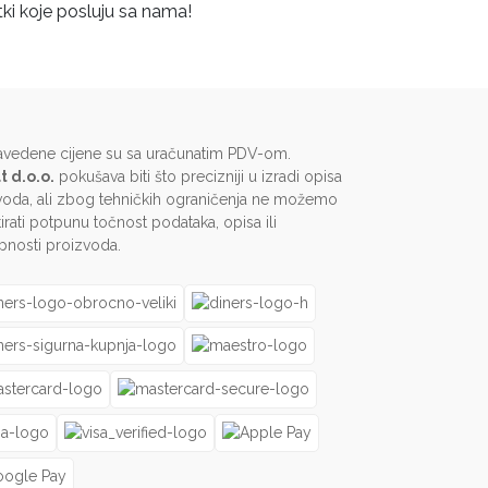
tki koje posluju sa nama!
avedene cijene su sa uračunatim PDV-om.
t d.o.o.
pokušava biti što precizniji u izradi opisa
voda, ali zbog tehničkih ograničenja ne možemo
irati potpunu točnost podataka, opisa ili
pnosti proizvoda.