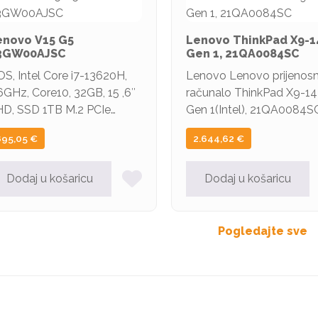
enovo V15 G5
Lenovo ThinkPad X9-1
3GW00AJSC
Gen 1, 21QA0084SC
S, Intel Core i7-13620H,
Lenovo Lenovo prijenos
6GHz, Core10, 32GB, 15 ,6″
računalo ThinkPad X9-14
D, SSD 1TB M.2 PCIe
Gen 1(Intel), 21QA0084S
Me, Integrated Intel UHD
895,05
€
2.644,62
€
aphics
Dodaj u košaricu
Dodaj u košaricu
Pogledajte sve