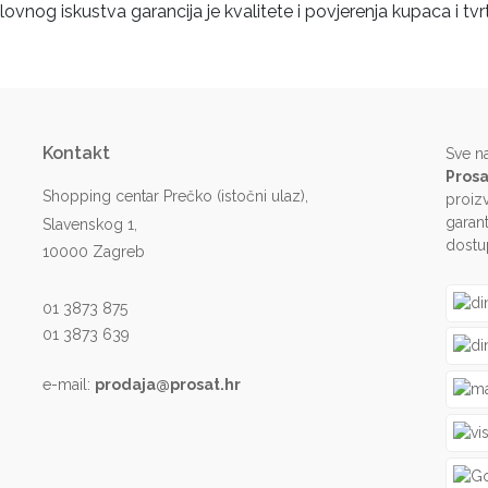
ovnog iskustva garancija je kvalitete i povjerenja kupaca i tvr
Kontakt
Sve n
Prosa
Shopping centar Prečko (istočni ulaz),
proiz
garant
Slavenskog 1,
dostu
10000 Zagreb
01 3873 875
01 3873 639
e-mail:
prodaja@prosat.hr