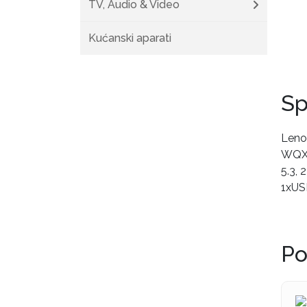
TV, Audio & Video
Kućanski aparati
Sp
Lenov
WQXG
5.3, 
1xUS
Po