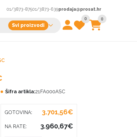
01/3873-875
01/3873-639
prodaja@prosat.hr
0
0
Svi proizvodi
SC
C
Šifra artikla:
21FA000ASC
3.701,56€
GOTOVINA:
3.960,67€
NA RATE: