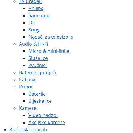
TV uređaji
Philips
Samsung
LG
Sony
Nosači za televizore
Audio & Hi-Fi
Micro & mini-linije
Slušalice
Zvučnici
Baterije i punjači
Kablovi
Pribor
Baterije
Bljeskalice
Kamere
Video nadzor
Akcijske kamere
Kućanski aparati