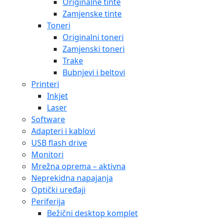
Originalne tinte
Zamjenske tinte
Toneri
Originalni toneri
Zamjenski toneri
Trake
Bubnjevi i beltovi
Printeri
Inkjet
Laser
Software
Adapteri i kablovi
USB flash drive
Monitori
Mrežna oprema – aktivna
Neprekidna napajanja
Optički uređaji
Periferija
Bežični desktop komplet