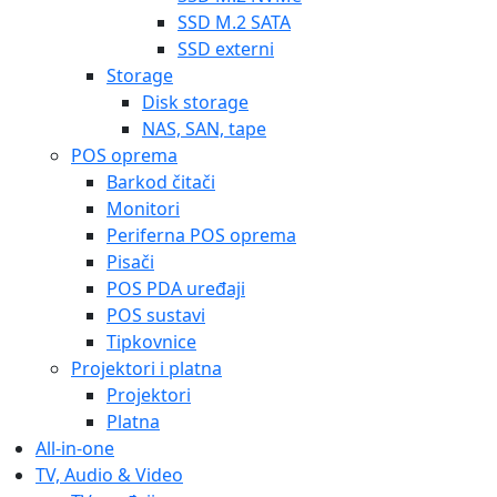
SSD M.2 SATA
SSD externi
Storage
Disk storage
NAS, SAN, tape
POS oprema
Barkod čitači
Monitori
Periferna POS oprema
Pisači
POS PDA uređaji
POS sustavi
Tipkovnice
Projektori i platna
Projektori
Platna
All-in-one
TV, Audio & Video