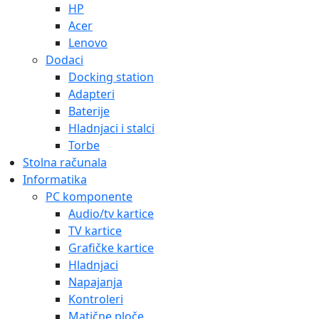
HP
Acer
Lenovo
Dodaci
Docking station
Adapteri
Baterije
Hladnjaci i stalci
Torbe
Stolna računala
Informatika
PC komponente
Audio/tv kartice
TV kartice
Grafičke kartice
Hladnjaci
Napajanja
Kontroleri
Matične ploče