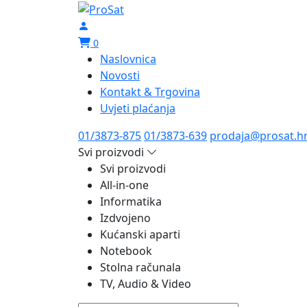
0
Naslovnica
Novosti
Kontakt & Trgovina
Uvjeti plaćanja
01/3873-875
01/3873-639
prodaja@prosat.h
Svi proizvodi
Svi proizvodi
All-in-one
Informatika
Izdvojeno
Kućanski aparti
Notebook
Stolna računala
TV, Audio & Video