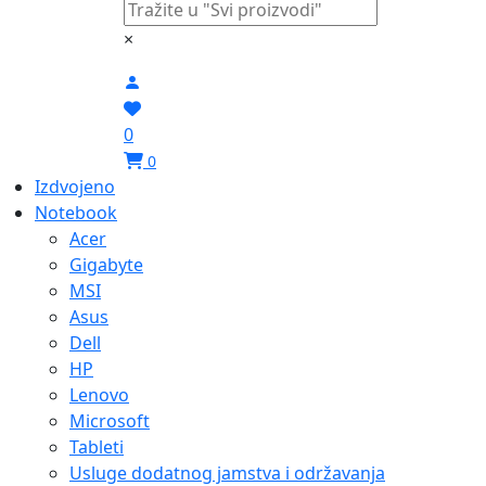
×
0
0
Izdvojeno
Notebook
Acer
Gigabyte
MSI
Asus
Dell
HP
Lenovo
Microsoft
Tableti
Usluge dodatnog jamstva i održavanja