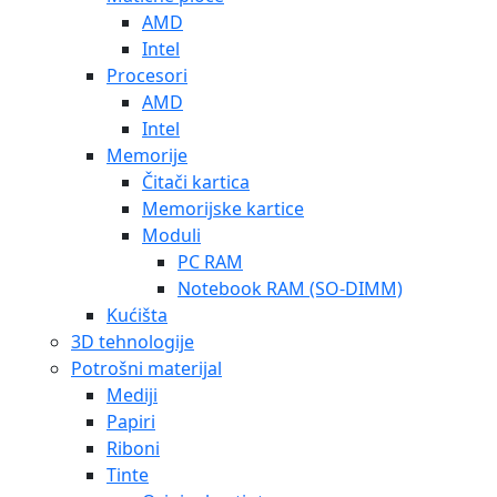
AMD
Intel
Procesori
AMD
Intel
Memorije
Čitači kartica
Memorijske kartice
Moduli
PC RAM
Notebook RAM (SO-DIMM)
Kućišta
3D tehnologije
Potrošni materijal
Mediji
Papiri
Riboni
Tinte