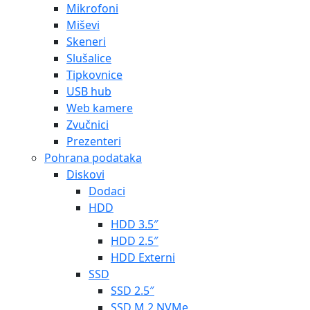
Mikrofoni
Miševi
Skeneri
Slušalice
Tipkovnice
USB hub
Web kamere
Zvučnici
Prezenteri
Pohrana podataka
Diskovi
Dodaci
HDD
HDD 3.5″
HDD 2.5″
HDD Externi
SSD
SSD 2.5″
SSD M.2 NVMe