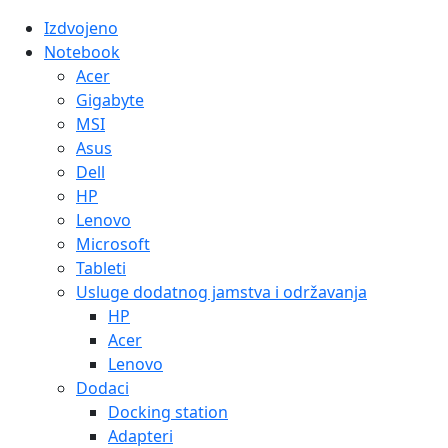
Izdvojeno
Notebook
Acer
Gigabyte
MSI
Asus
Dell
HP
Lenovo
Microsoft
Tableti
Usluge dodatnog jamstva i održavanja
HP
Acer
Lenovo
Dodaci
Docking station
Adapteri