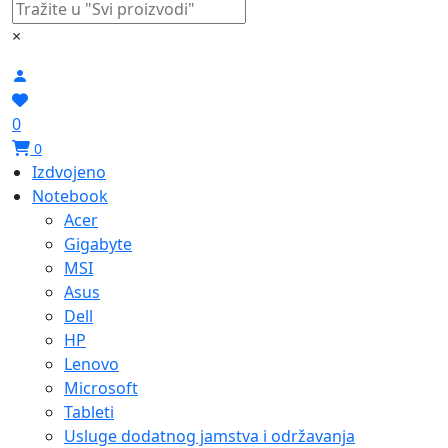
×
0
0
Izdvojeno
Notebook
Acer
Gigabyte
MSI
Asus
Dell
HP
Lenovo
Microsoft
Tableti
Usluge dodatnog jamstva i održavanja