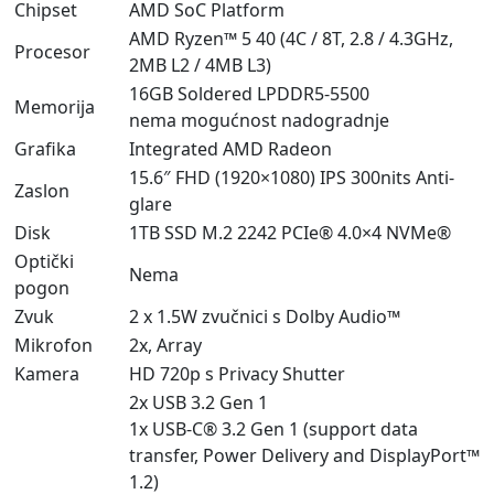
Chipset
AMD SoC Platform
AMD Ryzen™ 5 40 (4C / 8T, 2.8 / 4.3GHz,
Procesor
2MB L2 / 4MB L3)
16GB Soldered LPDDR5-5500
Memorija
nema mogućnost nadogradnje
Grafika
Integrated AMD Radeon
15.6″ FHD (1920×1080) IPS 300nits Anti-
Zaslon
glare
Disk
1TB SSD M.2 2242 PCIe® 4.0×4 NVMe®
Optički
Nema
pogon
Zvuk
2 x 1.5W zvučnici s Dolby Audio™
Mikrofon
2x, Array
Kamera
HD 720p s Privacy Shutter
2x USB 3.2 Gen 1
1x USB-C® 3.2 Gen 1 (support data
transfer, Power Delivery and DisplayPort™
1.2)