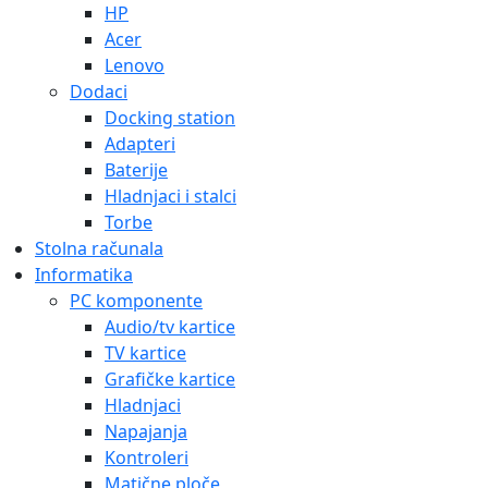
HP
Acer
Lenovo
Dodaci
Docking station
Adapteri
Baterije
Hladnjaci i stalci
Torbe
Stolna računala
Informatika
PC komponente
Audio/tv kartice
TV kartice
Grafičke kartice
Hladnjaci
Napajanja
Kontroleri
Matične ploče