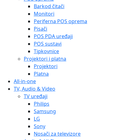
Barkod čitači
Monitori
Periferna POS oprema
Pisači
POS PDA uređaji
POS sustavi
Tipkovnice
Projektori i platna
Projektori
Platna
All-in-one
TV, Audio & Video
TV uređaji
Philips
Samsung
LG
Sony
Nosači za televizore