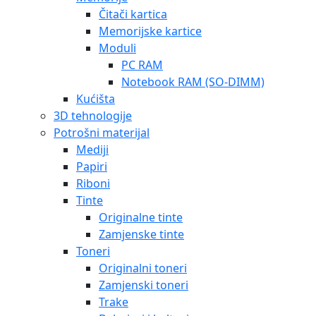
Čitači kartica
Memorijske kartice
Moduli
PC RAM
Notebook RAM (SO-DIMM)
Kućišta
3D tehnologije
Potrošni materijal
Mediji
Papiri
Riboni
Tinte
Originalne tinte
Zamjenske tinte
Toneri
Originalni toneri
Zamjenski toneri
Trake