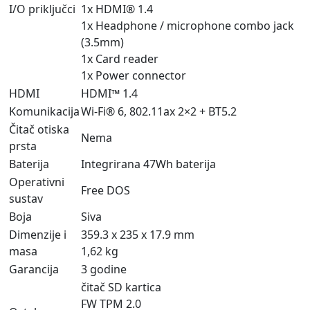
I/O priključci
1x HDMI® 1.4
1x Headphone / microphone combo jack
(3.5mm)
1x Card reader
1x Power connector
HDMI
HDMI™ 1.4
Komunikacija
Wi-Fi® 6, 802.11ax 2×2 + BT5.2
Čitač otiska
Nema
prsta
Baterija
Integrirana 47Wh baterija
Operativni
Free DOS
sustav
Boja
Siva
Dimenzije i
359.3 x 235 x 17.9 mm
masa
1,62 kg
Garancija
3 godine
čitač SD kartica
FW TPM 2.0