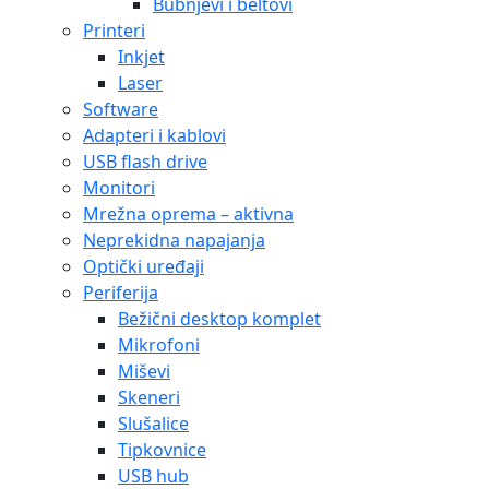
Bubnjevi i beltovi
Printeri
Inkjet
Laser
Software
Adapteri i kablovi
USB flash drive
Monitori
Mrežna oprema – aktivna
Neprekidna napajanja
Optički uređaji
Periferija
Bežični desktop komplet
Mikrofoni
Miševi
Skeneri
Slušalice
Tipkovnice
USB hub