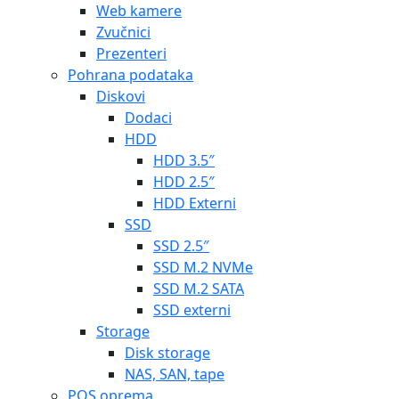
Web kamere
Zvučnici
Prezenteri
Pohrana podataka
Diskovi
Dodaci
HDD
HDD 3.5″
HDD 2.5″
HDD Externi
SSD
SSD 2.5″
SSD M.2 NVMe
SSD M.2 SATA
SSD externi
Storage
Disk storage
NAS, SAN, tape
POS oprema