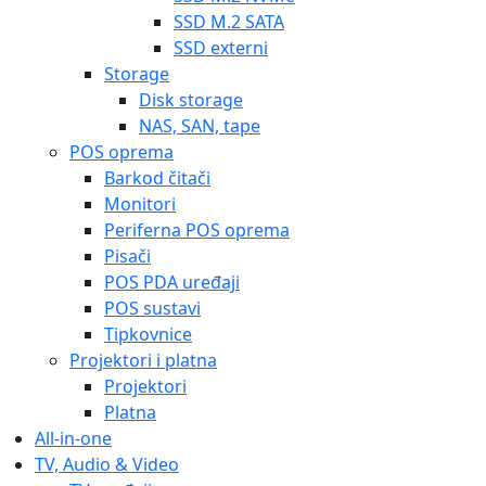
SSD M.2 SATA
SSD externi
Storage
Disk storage
NAS, SAN, tape
POS oprema
Barkod čitači
Monitori
Periferna POS oprema
Pisači
POS PDA uređaji
POS sustavi
Tipkovnice
Projektori i platna
Projektori
Platna
All-in-one
TV, Audio & Video