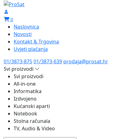
0
Naslovnica
Novosti
Kontakt & Trgovina
Uvjeti plaćanja
01/3873-875
01/3873-639
prodaja@prosat.hr
Svi proizvodi
Svi proizvodi
All-in-one
Informatika
Izdvojeno
Kućanski aparti
Notebook
Stolna računala
TV, Audio & Video