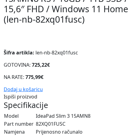
15,6″ FHD / Windows 11 Home
(len-nb-82xq01fusc)
Šifra artikla:
len-nb-82xq01fusc
GOTOVINA:
725,22€
NA RATE:
775,99€
Dodaj u košaricu
Ispiši proizvod
Specifikacije
Model
IdeaPad Slim 3 15AMN8
Part number
82XQ01FUSC
Namjena
Prijenosno računalo