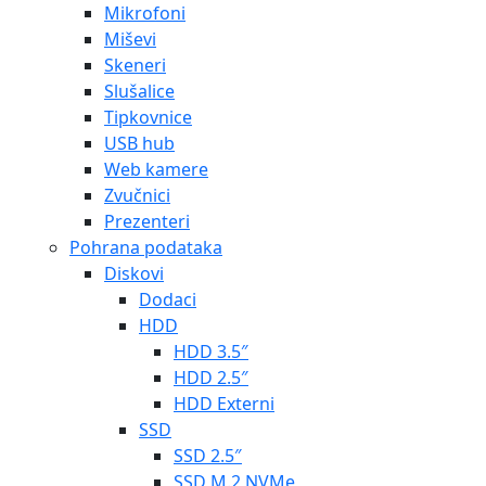
Mikrofoni
Miševi
Skeneri
Slušalice
Tipkovnice
USB hub
Web kamere
Zvučnici
Prezenteri
Pohrana podataka
Diskovi
Dodaci
HDD
HDD 3.5″
HDD 2.5″
HDD Externi
SSD
SSD 2.5″
SSD M.2 NVMe