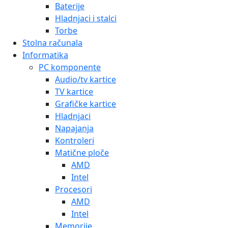
Baterije
Hladnjaci i stalci
Torbe
Stolna računala
Informatika
PC komponente
Audio/tv kartice
TV kartice
Grafičke kartice
Hladnjaci
Napajanja
Kontroleri
Matične ploče
AMD
Intel
Procesori
AMD
Intel
Memorije