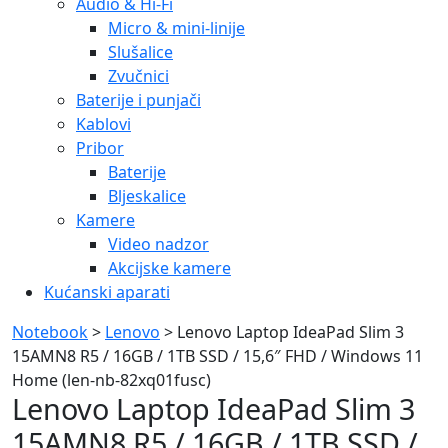
Audio & Hi-Fi
Micro & mini-linije
Slušalice
Zvučnici
Baterije i punjači
Kablovi
Pribor
Baterije
Bljeskalice
Kamere
Video nadzor
Akcijske kamere
Kućanski aparati
Notebook
>
Lenovo
> Lenovo Laptop IdeaPad Slim 3
15AMN8 R5 / 16GB / 1TB SSD / 15,6″ FHD / Windows 11
Home (len-nb-82xq01fusc)
Lenovo Laptop IdeaPad Slim 3
15AMN8 R5 / 16GB / 1TB SSD /