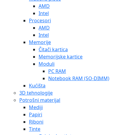
AMD
Intel
Procesori
AMD
Intel
Memorije
Čitači kartica
Memorijske kartice
Moduli
PC RAM
Notebook RAM (SO-DIMM)
Kućišta
3D tehnologije
Potrošni materijal
Mediji
Papiri
Riboni
Tinte