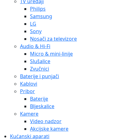
TV uređaji
Philips
Samsung
LG
Sony
Nosači za televizore
Audio & Hi-Fi
Micro & mini-linije
Slušalice
Zvučnici
Baterije i punjači
Kablovi
Pribor
Baterije
Bljeskalice
Kamere
Video nadzor
Akcijske kamere
Kućanski aparati