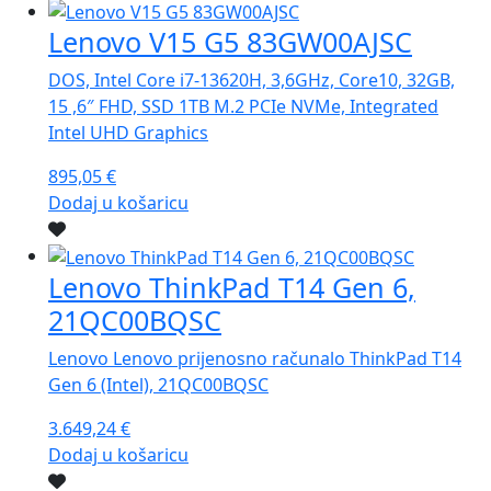
Lenovo V15 G5 83GW00AJSC
DOS, Intel Core i7-13620H, 3,6GHz, Core10, 32GB,
15 ,6″ FHD, SSD 1TB M.2 PCIe NVMe, Integrated
Intel UHD Graphics
895,05
€
Dodaj u košaricu
Lenovo ThinkPad T14 Gen 6,
21QC00BQSC
Lenovo Lenovo prijenosno računalo ThinkPad T14
Gen 6 (Intel), 21QC00BQSC
3.649,24
€
Dodaj u košaricu