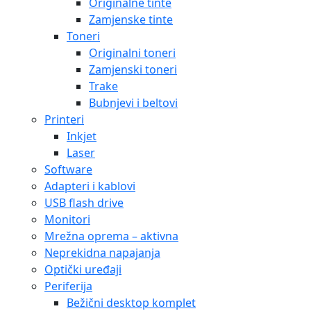
Originalne tinte
Zamjenske tinte
Toneri
Originalni toneri
Zamjenski toneri
Trake
Bubnjevi i beltovi
Printeri
Inkjet
Laser
Software
Adapteri i kablovi
USB flash drive
Monitori
Mrežna oprema – aktivna
Neprekidna napajanja
Optički uređaji
Periferija
Bežični desktop komplet