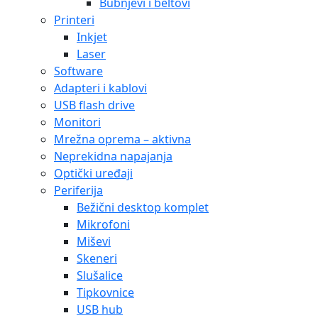
Bubnjevi i beltovi
Printeri
Inkjet
Laser
Software
Adapteri i kablovi
USB flash drive
Monitori
Mrežna oprema – aktivna
Neprekidna napajanja
Optički uređaji
Periferija
Bežični desktop komplet
Mikrofoni
Miševi
Skeneri
Slušalice
Tipkovnice
USB hub