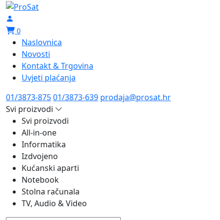
0
Naslovnica
Novosti
Kontakt & Trgovina
Uvjeti plaćanja
01/3873-875
01/3873-639
prodaja@prosat.hr
Svi proizvodi
Svi proizvodi
All-in-one
Informatika
Izdvojeno
Kućanski aparti
Notebook
Stolna računala
TV, Audio & Video