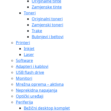
Originalne tinte
Zamjenske tinte
Toneri
Originalni toneri
Zamjenski toneri
Trake
Bubnjevi i beltovi
Printeri
Inkjet
Laser
Software
Adapteri i kablovi
USB flash drive
Monitori
Mrežna oprema – aktivna
Neprekidna napajanja
Optički uređaji
Periferija
Bežični desktop komplet