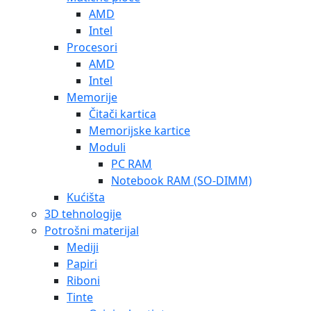
AMD
Intel
Procesori
AMD
Intel
Memorije
Čitači kartica
Memorijske kartice
Moduli
PC RAM
Notebook RAM (SO-DIMM)
Kućišta
3D tehnologije
Potrošni materijal
Mediji
Papiri
Riboni
Tinte