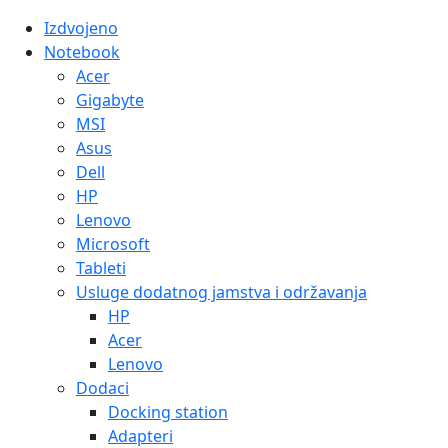
Izdvojeno
Notebook
Acer
Gigabyte
MSI
Asus
Dell
HP
Lenovo
Microsoft
Tableti
Usluge dodatnog jamstva i održavanja
HP
Acer
Lenovo
Dodaci
Docking station
Adapteri