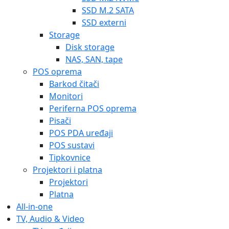
SSD M.2 SATA
SSD externi
Storage
Disk storage
NAS, SAN, tape
POS oprema
Barkod čitači
Monitori
Periferna POS oprema
Pisači
POS PDA uređaji
POS sustavi
Tipkovnice
Projektori i platna
Projektori
Platna
All-in-one
TV, Audio & Video