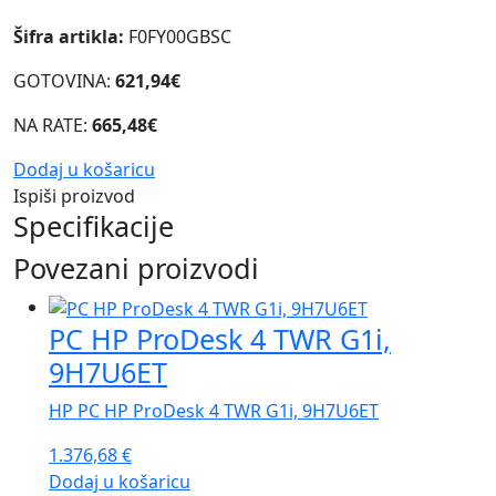
Šifra artikla:
F0FY00GBSC
GOTOVINA:
621,94€
NA RATE:
665,48€
Dodaj u košaricu
Ispiši proizvod
Specifikacije
Povezani proizvodi
PC HP ProDesk 4 TWR G1i,
9H7U6ET
HP PC HP ProDesk 4 TWR G1i, 9H7U6ET
1.376,68
€
Dodaj u košaricu