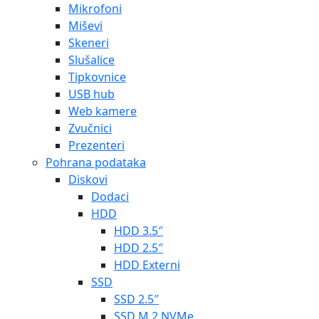
Mikrofoni
Miševi
Skeneri
Slušalice
Tipkovnice
USB hub
Web kamere
Zvučnici
Prezenteri
Pohrana podataka
Diskovi
Dodaci
HDD
HDD 3.5″
HDD 2.5″
HDD Externi
SSD
SSD 2.5″
SSD M.2 NVMe