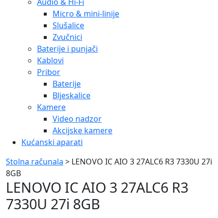
Audio & Hi-Fi
Micro & mini-linije
Slušalice
Zvučnici
Baterije i punjači
Kablovi
Pribor
Baterije
Bljeskalice
Kamere
Video nadzor
Akcijske kamere
Kućanski aparati
Stolna računala
> LENOVO IC AIO 3 27ALC6 R3 7330U 27i
8GB
LENOVO IC AIO 3 27ALC6 R3
7330U 27i 8GB