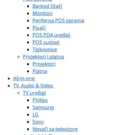
Barkod čitači
Monitori
Periferna POS oprema
Pisači
POS PDA uređaji
POS sustavi
Tipkovnice
Projektori i platna
Projektori
Platna
All-in-one
TV, Audio & Video
TV uređaji
Philips
Samsung
LG
Sony
Nosači za televizore