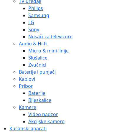
TV uređaji
Philips
Samsung
LG
Sony
Nosači za televizore
Audio & Hi-Fi
Micro & mini-linije
Slušalice
Zvučnici
Baterije i punjači
Kablovi
Pribor
Baterije
Bljeskalice
Kamere
Video nadzor
Akcijske kamere
Kućanski aparati