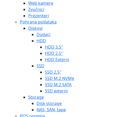
Web kamere
Zvučnici
Prezenteri
Pohrana podataka
Diskovi
Dodaci
HDD
HDD 3.5″
HDD 2.5″
HDD Externi
SSD
SSD 2.5″
SSD M.2 NVMe
SSD M.2 SATA
SSD externi
Storage
Disk storage
NAS, SAN, tape
POS oprema