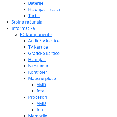
Baterije
Hladnjaci i stalci
Torbe
Stolna računala
Informatika
PC komponente
Audio/tv kartice
TV kartice
Grafičke kartice
Hladnjaci
Napajanja
Kontroleri
Matične ploče
AMD
Intel
Procesori
AMD
Intel
Memorije