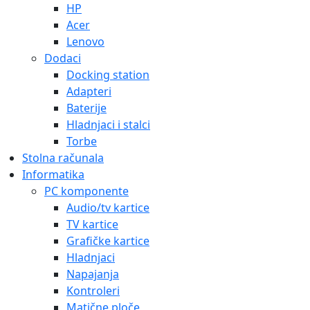
HP
Acer
Lenovo
Dodaci
Docking station
Adapteri
Baterije
Hladnjaci i stalci
Torbe
Stolna računala
Informatika
PC komponente
Audio/tv kartice
TV kartice
Grafičke kartice
Hladnjaci
Napajanja
Kontroleri
Matične ploče