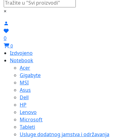
×
0
0
Izdvojeno
Notebook
Acer
Gigabyte
MSI
Asus
Dell
HP
Lenovo
Microsoft
Tableti
Usluge dodatnog jamstva i održavanja