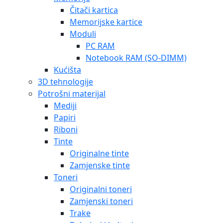
Čitači kartica
Memorijske kartice
Moduli
PC RAM
Notebook RAM (SO-DIMM)
Kućišta
3D tehnologije
Potrošni materijal
Mediji
Papiri
Riboni
Tinte
Originalne tinte
Zamjenske tinte
Toneri
Originalni toneri
Zamjenski toneri
Trake