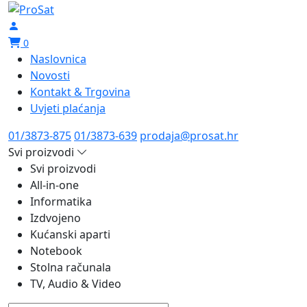
0
Naslovnica
Novosti
Kontakt & Trgovina
Uvjeti plaćanja
01/3873-875
01/3873-639
prodaja@prosat.hr
Svi proizvodi
Svi proizvodi
All-in-one
Informatika
Izdvojeno
Kućanski aparti
Notebook
Stolna računala
TV, Audio & Video