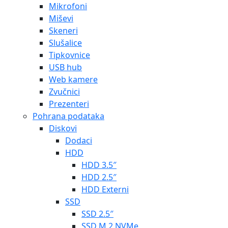
Mikrofoni
Miševi
Skeneri
Slušalice
Tipkovnice
USB hub
Web kamere
Zvučnici
Prezenteri
Pohrana podataka
Diskovi
Dodaci
HDD
HDD 3.5″
HDD 2.5″
HDD Externi
SSD
SSD 2.5″
SSD M.2 NVMe