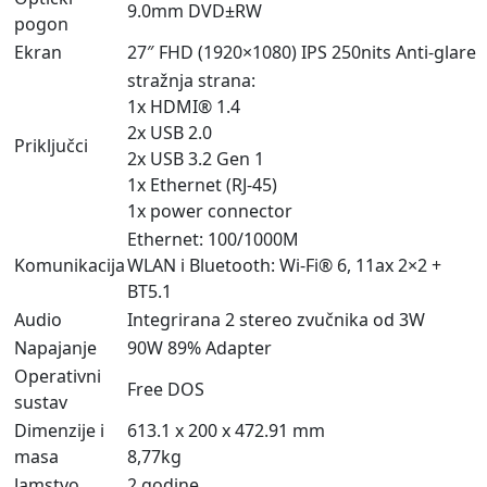
9.0mm DVD±RW
pogon
Ekran
27″ FHD (1920×1080) IPS 250nits Anti-glare
stražnja strana:
1x HDMI® 1.4
2x USB 2.0
Priključci
2x USB 3.2 Gen 1
1x Ethernet (RJ-45)
1x power connector
Ethernet: 100/1000M
Komunikacija
WLAN i Bluetooth: Wi-Fi® 6, 11ax 2×2 +
BT5.1
Audio
Integrirana 2 stereo zvučnika od 3W
Napajanje
90W 89% Adapter
Operativni
Free DOS
sustav
Dimenzije i
613.1 x 200 x 472.91 mm
masa
8,77kg
Jamstvo
2 godine