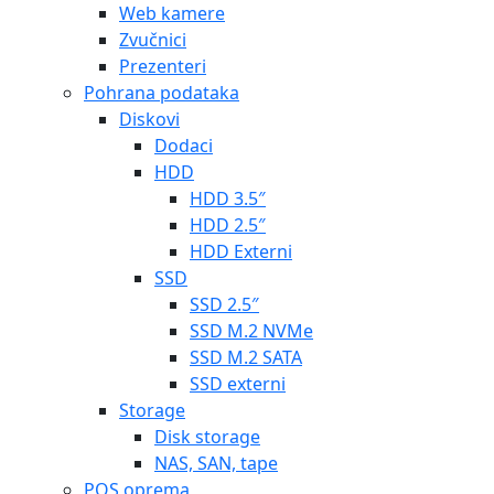
Web kamere
Zvučnici
Prezenteri
Pohrana podataka
Diskovi
Dodaci
HDD
HDD 3.5″
HDD 2.5″
HDD Externi
SSD
SSD 2.5″
SSD M.2 NVMe
SSD M.2 SATA
SSD externi
Storage
Disk storage
NAS, SAN, tape
POS oprema