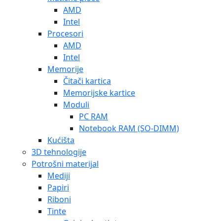
AMD
Intel
Procesori
AMD
Intel
Memorije
Čitači kartica
Memorijske kartice
Moduli
PC RAM
Notebook RAM (SO-DIMM)
Kućišta
3D tehnologije
Potrošni materijal
Mediji
Papiri
Riboni
Tinte