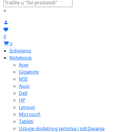
×
0
0
Izdvojeno
Notebook
Acer
Gigabyte
MSI
Asus
Dell
HP
Lenovo
Microsoft
Tableti
Usluge dodatnog jamstva i održavanja