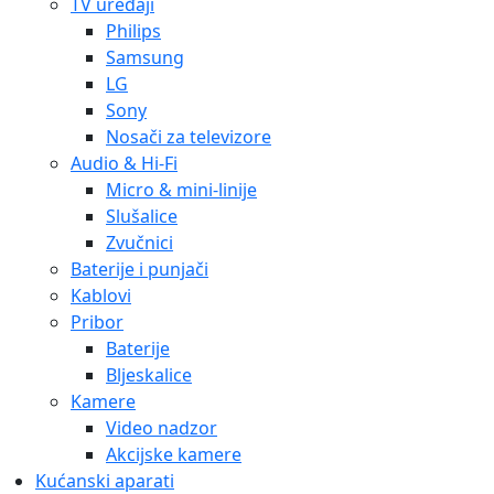
TV uređaji
Philips
Samsung
LG
Sony
Nosači za televizore
Audio & Hi-Fi
Micro & mini-linije
Slušalice
Zvučnici
Baterije i punjači
Kablovi
Pribor
Baterije
Bljeskalice
Kamere
Video nadzor
Akcijske kamere
Kućanski aparati