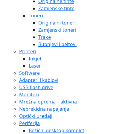
Originalne tinte
Zamjenske tinte
Toneri
Originalni toneri
Zamjenski toneri
Trake
Bubnjevi i beltovi
Printeri
Inkjet
Laser
Software
Adapteri i kablovi
USB flash drive
Monitori
Mrežna oprema – aktivna
Neprekidna napajanja
Optički uređaji
Periferija
Bežični desktop komplet