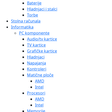
Baterije
Hladnjaci i stalci
Torbe
Stolna računala
Informatika
PC komponente
Audio/tv kartice
TV kartice
Grafičke kartice
Hladnjaci
Napajanja
Kontroleri
Matične ploče
AMD
Intel
Procesori
AMD
Intel
Memorije