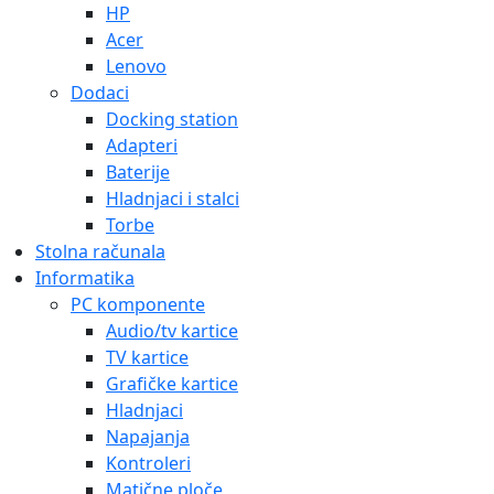
HP
Acer
Lenovo
Dodaci
Docking station
Adapteri
Baterije
Hladnjaci i stalci
Torbe
Stolna računala
Informatika
PC komponente
Audio/tv kartice
TV kartice
Grafičke kartice
Hladnjaci
Napajanja
Kontroleri
Matične ploče