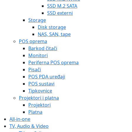
SSD M.2 SATA
SSD externi
Storage
Disk storage
NAS, SAN, tape
POS oprema
Barkod čitači
Monitori
Periferna POS oprema
Pisači
POS PDA uređaji
POS sustavi
Tipkovnice
Projektori i platna
Projektori
Platna
All-in-one
TV, Audio & Video