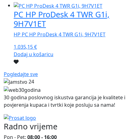
PC HP ProDesk 4 TWR G1i,
9H7V1ET
HP PC HP ProDesk 4 TWR G1i, 9H7V1ET
1.035,15
€
Dodaj u košaricu
Pogledajte sve
24
30 godina poslovnog iskustva garancija je kvalitete i
povjerenja kupaca i tvrtki koje posluju sa nama!
Radno vrijeme
Pon - Pet:
08:00 - 16:00