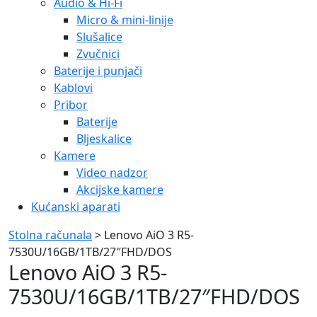
Audio & Hi-Fi
Micro & mini-linije
Slušalice
Zvučnici
Baterije i punjači
Kablovi
Pribor
Baterije
Bljeskalice
Kamere
Video nadzor
Akcijske kamere
Kućanski aparati
Stolna računala
> Lenovo AiO 3 R5-
7530U/16GB/1TB/27″FHD/DOS
Lenovo AiO 3 R5-
7530U/16GB/1TB/27″FHD/DOS