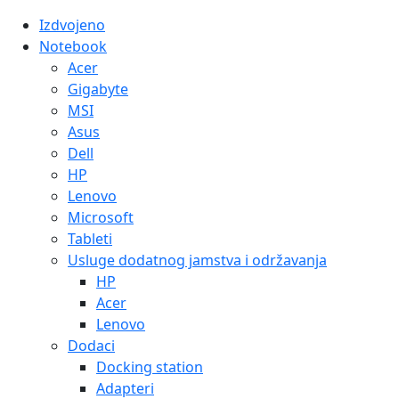
Izdvojeno
Notebook
Acer
Gigabyte
MSI
Asus
Dell
HP
Lenovo
Microsoft
Tableti
Usluge dodatnog jamstva i održavanja
HP
Acer
Lenovo
Dodaci
Docking station
Adapteri