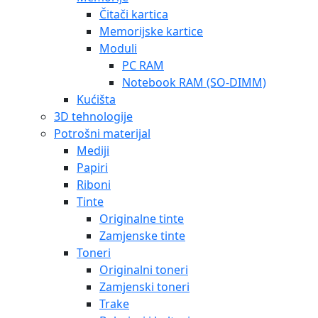
Čitači kartica
Memorijske kartice
Moduli
PC RAM
Notebook RAM (SO-DIMM)
Kućišta
3D tehnologije
Potrošni materijal
Mediji
Papiri
Riboni
Tinte
Originalne tinte
Zamjenske tinte
Toneri
Originalni toneri
Zamjenski toneri
Trake