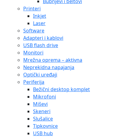
Bubnjevi i beltovi
Printeri
Inkjet
Laser
Software
Adapteri i kablovi
USB flash drive
Monitori
Mrežna oprema – aktivna
Neprekidna napajanja
Optički uređaji
Periferija
Bežični desktop komplet
Mikrofoni
Miševi
Skeneri
Slušalice
Tipkovnice
USB hub