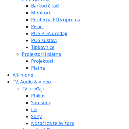
Barkod čitači
Monitori
Periferna POS oprema
Pisači
POS PDA uređaji
POS sustavi
Tipkovnice
Projektori i platna
Projektori
Platna
All-in-one
TV, Audio & Video
TV uređaji
Philips
Samsung
LG
Sony
Nosači za televizore