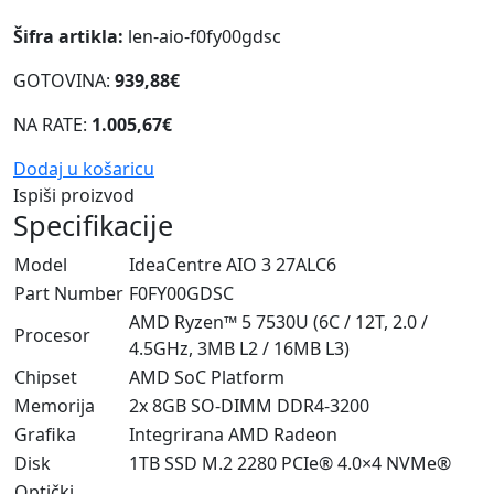
Šifra artikla:
len-aio-f0fy00gdsc
GOTOVINA:
939,88€
NA RATE:
1.005,67€
Dodaj u košaricu
Ispiši proizvod
Specifikacije
Model
IdeaCentre AIO 3 27ALC6
Part Number
F0FY00GDSC
AMD Ryzen™ 5 7530U (6C / 12T, 2.0 /
Procesor
4.5GHz, 3MB L2 / 16MB L3)
Chipset
AMD SoC Platform
Memorija
2x 8GB SO-DIMM DDR4-3200
Grafika
Integrirana AMD Radeon
Disk
1TB SSD M.2 2280 PCIe® 4.0×4 NVMe®
Optički