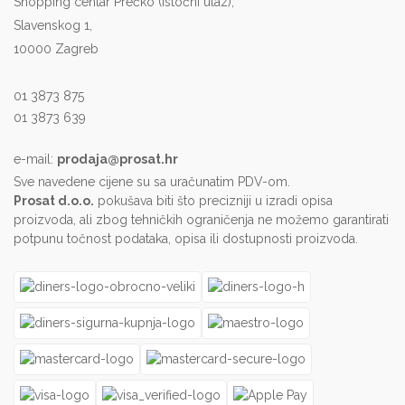
Shopping centar Prečko (istočni ulaz),
Slavenskog 1,
10000 Zagreb
01 3873 875
01 3873 639
e-mail:
prodaja@prosat.hr
Sve navedene cijene su sa uračunatim PDV-om.
Prosat d.o.o.
pokušava biti što precizniji u izradi opisa
proizvoda, ali zbog tehničkih ograničenja ne možemo garantirati
potpunu točnost podataka, opisa ili dostupnosti proizvoda.