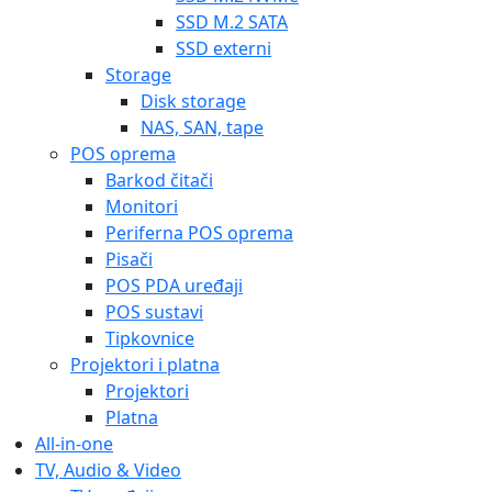
SSD M.2 SATA
SSD externi
Storage
Disk storage
NAS, SAN, tape
POS oprema
Barkod čitači
Monitori
Periferna POS oprema
Pisači
POS PDA uređaji
POS sustavi
Tipkovnice
Projektori i platna
Projektori
Platna
All-in-one
TV, Audio & Video