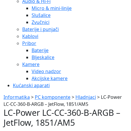
Audio & Hi-Fi
Micro & mini-linije
Slušalice
Zvučnici
Baterije i punjači
Kablovi
Pribor
Baterije
Bljeskalice
Kamere
Video nadzor
Akcijske kamere
Kućanski aparati
Informatika
>
PC komponente
>
Hladnjaci
> LC-Power
LC-CC-360-B-ARGB – JetFlow, 1851/AM5
LC-Power LC-CC-360-B-ARGB –
JetFlow, 1851/AM5