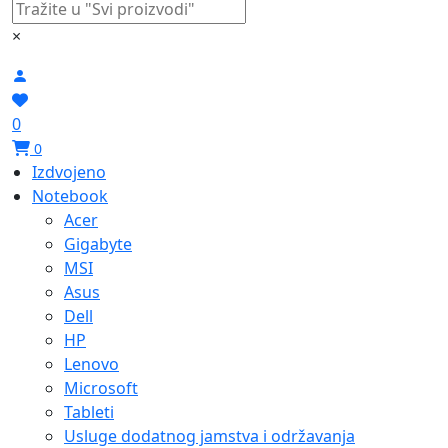
×
0
0
Izdvojeno
Notebook
Acer
Gigabyte
MSI
Asus
Dell
HP
Lenovo
Microsoft
Tableti
Usluge dodatnog jamstva i održavanja