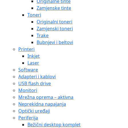
Originalne tinte
Zamjenske tinte
Toneri
Originalni toneri
Zamjenski toneri
Trake
Bubnjevi i beltovi
Printeri
Inkjet
Laser
Software
Adapteri i kablovi
USB flash drive
Monitori
Mrežna oprema – aktivna
Neprekidna napajanja
Optički uređaji
Periferija
Bežični desktop komplet