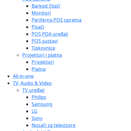
Barkod čitači
Monitori
Periferna POS oprema
Pisači
POS PDA uređaji
POS sustavi
Tipkovnice
Projektori i platna
Projektori
Platna
All-in-one
TV, Audio & Video
TV uređaji
Philips
Samsung
LG
Sony
Nosači za televizore