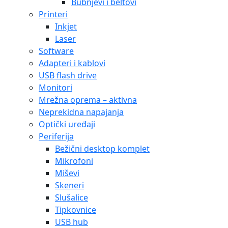
Bubnjevi i beltovi
Printeri
Inkjet
Laser
Software
Adapteri i kablovi
USB flash drive
Monitori
Mrežna oprema – aktivna
Neprekidna napajanja
Optički uređaji
Periferija
Bežični desktop komplet
Mikrofoni
Miševi
Skeneri
Slušalice
Tipkovnice
USB hub