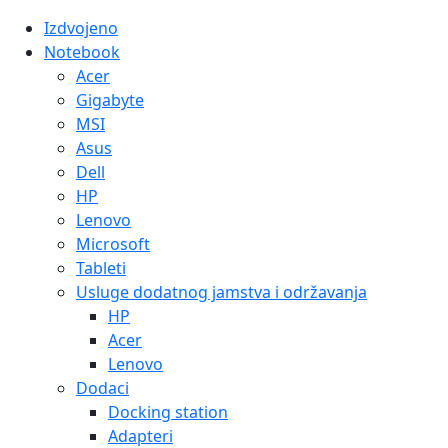
Izdvojeno
Notebook
Acer
Gigabyte
MSI
Asus
Dell
HP
Lenovo
Microsoft
Tableti
Usluge dodatnog jamstva i održavanja
HP
Acer
Lenovo
Dodaci
Docking station
Adapteri