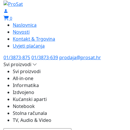
0
Naslovnica
Novosti
Kontakt & Trgovina
Uvjeti plaćanja
01/3873-875
01/3873-639
prodaja@prosat.hr
Svi proizvodi
Svi proizvodi
All-in-one
Informatika
Izdvojeno
Kućanski aparti
Notebook
Stolna računala
TV, Audio & Video