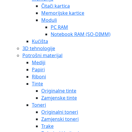
Čitači kartica
Memorijske kartice
Moduli
PC RAM
Notebook RAM (SO-DIMM)
Kućišta
3D tehnologije
Potrošni materijal
Mediji
Papiri
Riboni
Tinte
Originalne tinte
Zamjenske tinte
Toneri
Originalni toneri
Zamjenski toneri
Trake