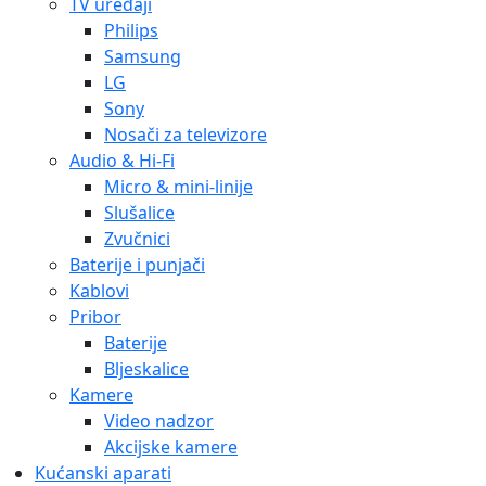
TV uređaji
Philips
Samsung
LG
Sony
Nosači za televizore
Audio & Hi-Fi
Micro & mini-linije
Slušalice
Zvučnici
Baterije i punjači
Kablovi
Pribor
Baterije
Bljeskalice
Kamere
Video nadzor
Akcijske kamere
Kućanski aparati