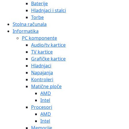
Baterije
Hladnjaci i stalci
Torbe
Stolna računala
Informatika
PC komponente
Audio/tv kartice
TV kartice
Grafičke kartice
Hladnjaci
Napajanja
Kontroleri
Matične ploče
AMD
Intel
Procesori
AMD
Intel
Memorije