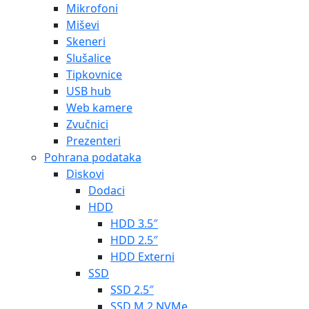
Mikrofoni
Miševi
Skeneri
Slušalice
Tipkovnice
USB hub
Web kamere
Zvučnici
Prezenteri
Pohrana podataka
Diskovi
Dodaci
HDD
HDD 3.5″
HDD 2.5″
HDD Externi
SSD
SSD 2.5″
SSD M.2 NVMe