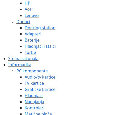
HP
Acer
Lenovo
Dodaci
Docking station
Adapteri
Baterije
Hladnjaci i stalci
Torbe
Stolna računala
Informatika
PC komponente
Audio/tv kartice
TV kartice
Grafičke kartice
Hladnjaci
Napajanja
Kontroleri
Matične ploče