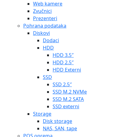
Web kamere
Zvučnici
Prezenteri
Pohrana podataka
Diskovi
Dodaci
HDD
HDD 3.5″
HDD 2.5″
HDD Externi
SSD
SSD 2.5″
SSD M.2 NVMe
SSD M.2 SATA
SSD externi
Storage
Disk storage
NAS, SAN, tape
POS oprema