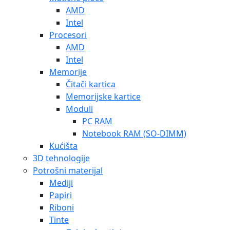
AMD
Intel
Procesori
AMD
Intel
Memorije
Čitači kartica
Memorijske kartice
Moduli
PC RAM
Notebook RAM (SO-DIMM)
Kućišta
3D tehnologije
Potrošni materijal
Mediji
Papiri
Riboni
Tinte