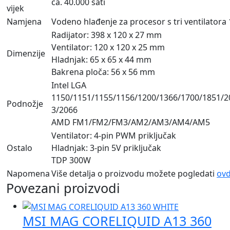
ca. 40.000 sati
vijek
Namjena
Vodeno hlađenje za procesor s tri ventilator
Radijator: 398 x 120 x 27 mm
Ventilator: 120 x 120 x 25 mm
Dimenzije
Hladnjak: 65 x 65 x 44 mm
Bakrena ploča: 56 x 56 mm
Intel LGA
1150/1151/1155/1156/1200/1366/1700/1851/2
Podnožje
3/2066
AMD FM1/FM2/FM3/AM2/AM3/AM4/AM5
Ventilator: 4-pin PWM priključak
Ostalo
Hladnjak: 3-pin 5V priključak
TDP 300W
Napomena
Više detalja o proizvodu možete pogledati
ovd
Povezani proizvodi
MSI MAG CORELIQUID A13 360