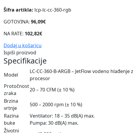
Šifra artikla:
lcp-lc-cc-360-rgb
GOTOVINA:
96,09€
NA RATE:
102,82€
Dodaj u košaricu
Ispiši proizvod
Specifikacije
LC-CC-360-B-ARGB – JetFlow vodeno hlađenje 
Model
procesor
Protočnost
20 – 70 CFM (± 10 %)
zraka
Brzina
500 – 2000 rpm (± 10 %)
vrtnje
Razina
Ventilator: 18 – 35 dB(A) max.
buke
Pumpa: 30 dB(A) max.
Životni