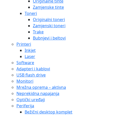
Originalne tinte
Zamjenske tinte
Toneri
Originalni toneri
Zamjenski toneri
Trake
Bubnjevi i beltovi
Printeri
Inkjet
Laser
Software
Adapteri i kablovi
USB flash drive
Monitori
Mrežna oprema – aktivna
Neprekidna napajanja
Optički uređaji
Periferija
Bežični desktop komplet