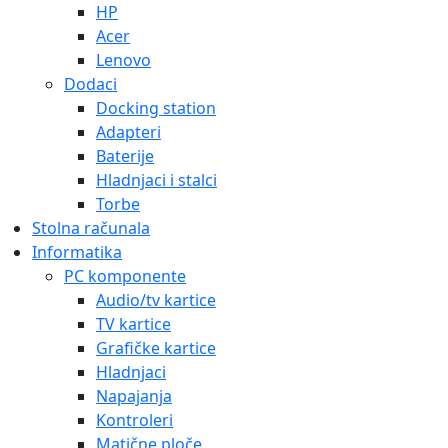
HP
Acer
Lenovo
Dodaci
Docking station
Adapteri
Baterije
Hladnjaci i stalci
Torbe
Stolna računala
Informatika
PC komponente
Audio/tv kartice
TV kartice
Grafičke kartice
Hladnjaci
Napajanja
Kontroleri
Matične ploče