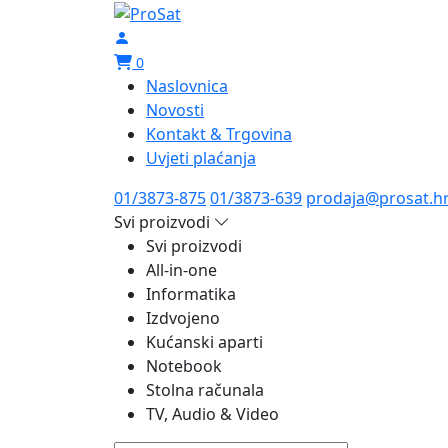
0
Naslovnica
Novosti
Kontakt & Trgovina
Uvjeti plaćanja
01/3873-875
01/3873-639
prodaja@prosat.h
Svi proizvodi
Svi proizvodi
All-in-one
Informatika
Izdvojeno
Kućanski aparti
Notebook
Stolna računala
TV, Audio & Video