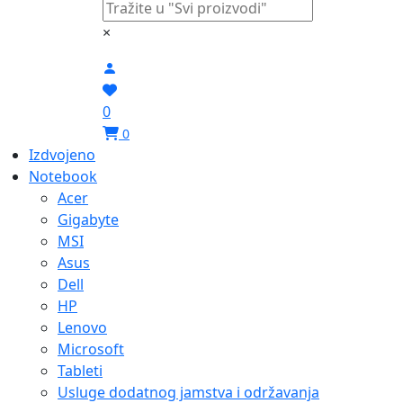
×
0
0
Izdvojeno
Notebook
Acer
Gigabyte
MSI
Asus
Dell
HP
Lenovo
Microsoft
Tableti
Usluge dodatnog jamstva i održavanja