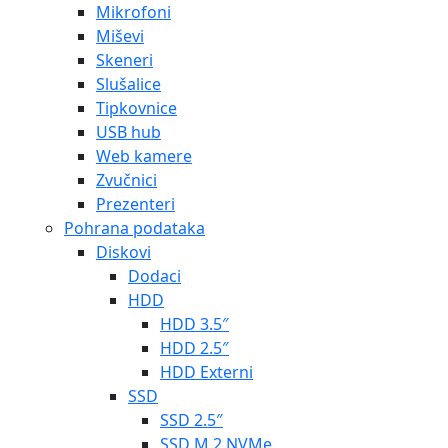
Mikrofoni
Miševi
Skeneri
Slušalice
Tipkovnice
USB hub
Web kamere
Zvučnici
Prezenteri
Pohrana podataka
Diskovi
Dodaci
HDD
HDD 3.5″
HDD 2.5″
HDD Externi
SSD
SSD 2.5″
SSD M.2 NVMe