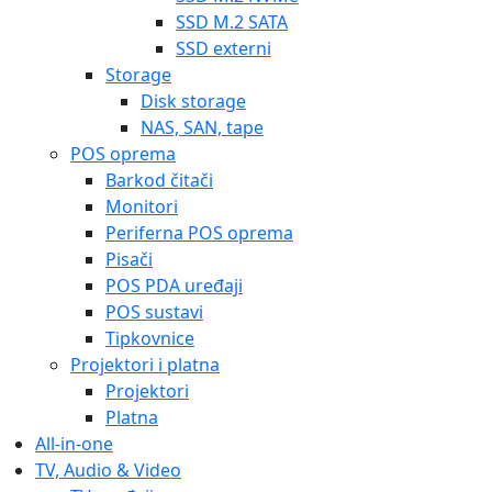
SSD M.2 SATA
SSD externi
Storage
Disk storage
NAS, SAN, tape
POS oprema
Barkod čitači
Monitori
Periferna POS oprema
Pisači
POS PDA uređaji
POS sustavi
Tipkovnice
Projektori i platna
Projektori
Platna
All-in-one
TV, Audio & Video