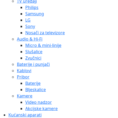
TV uređaji
Philips
Samsung
LG
Sony
Nosači za televizore
Audio & Hi-Fi
Micro & mini-linije
Slušalice
Zvučnici
Baterije i punjači
Kablovi
Pribor
Baterije
Bljeskalice
Kamere
Video nadzor
Akcijske kamere
Kućanski aparati