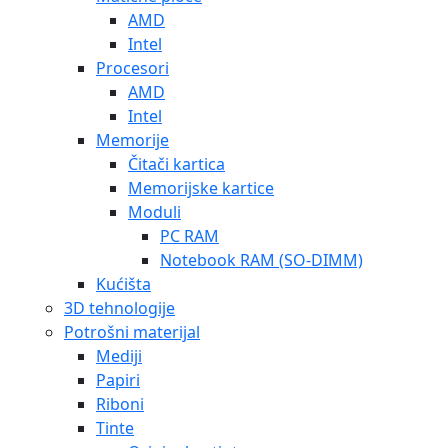
AMD
Intel
Procesori
AMD
Intel
Memorije
Čitači kartica
Memorijske kartice
Moduli
PC RAM
Notebook RAM (SO-DIMM)
Kućišta
3D tehnologije
Potrošni materijal
Mediji
Papiri
Riboni
Tinte