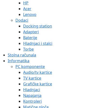
HP
Acer
Lenovo
Dodaci
Docking station
Adapteri
Baterije
Hladnjaci i stalci
Torbe
Stolna računala
Informatika
PC komponente
Audio/tv kartice
TV kartice
Grafičke kartice
Hladnjaci
Napajanja
Kontroleri
Matične ploče