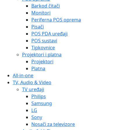
Barkod čitači
Monitori
Periferna POS oprema
Pisači
POS PDA uređaji
POS sustavi
Tipkovnice
Projektori i platna
Projektori
Platna
All-in-one
TV, Audio & Video
TV uređaji
Philips
Samsung
LG
Sony
Nosači za televizore