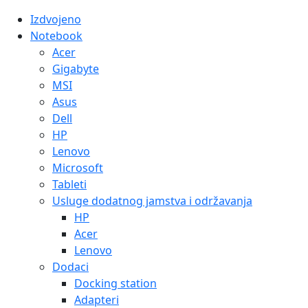
Izdvojeno
Notebook
Acer
Gigabyte
MSI
Asus
Dell
HP
Lenovo
Microsoft
Tableti
Usluge dodatnog jamstva i održavanja
HP
Acer
Lenovo
Dodaci
Docking station
Adapteri