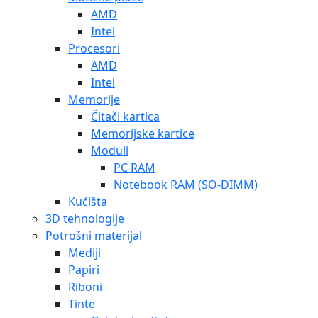
AMD
Intel
Procesori
AMD
Intel
Memorije
Čitači kartica
Memorijske kartice
Moduli
PC RAM
Notebook RAM (SO-DIMM)
Kućišta
3D tehnologije
Potrošni materijal
Mediji
Papiri
Riboni
Tinte