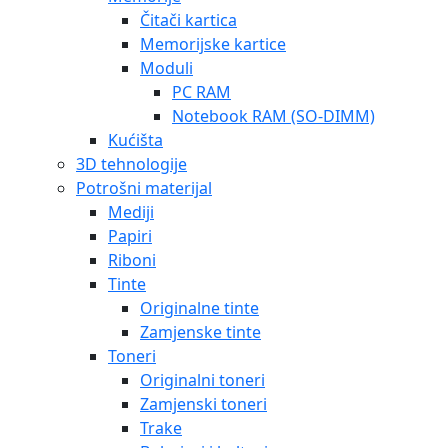
Čitači kartica
Memorijske kartice
Moduli
PC RAM
Notebook RAM (SO-DIMM)
Kućišta
3D tehnologije
Potrošni materijal
Mediji
Papiri
Riboni
Tinte
Originalne tinte
Zamjenske tinte
Toneri
Originalni toneri
Zamjenski toneri
Trake