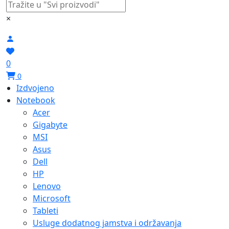
×
0
0
Izdvojeno
Notebook
Acer
Gigabyte
MSI
Asus
Dell
HP
Lenovo
Microsoft
Tableti
Usluge dodatnog jamstva i održavanja