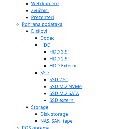
Web kamere
Zvučnici
Prezenteri
Pohrana podataka
Diskovi
Dodaci
HDD
HDD 3.5″
HDD 2.5″
HDD Externi
SSD
SSD 2.5″
SSD M.2 NVMe
SSD M.2 SATA
SSD externi
Storage
Disk storage
NAS, SAN, tape
POS oprema