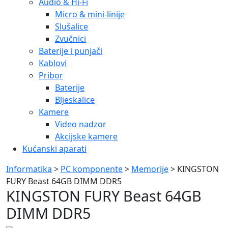
Audio & Hi-Fi
Micro & mini-linije
Slušalice
Zvučnici
Baterije i punjači
Kablovi
Pribor
Baterije
Bljeskalice
Kamere
Video nadzor
Akcijske kamere
Kućanski aparati
Informatika
>
PC komponente
>
Memorije
> KINGSTON
FURY Beast 64GB DIMM DDR5
KINGSTON FURY Beast 64GB
DIMM DDR5