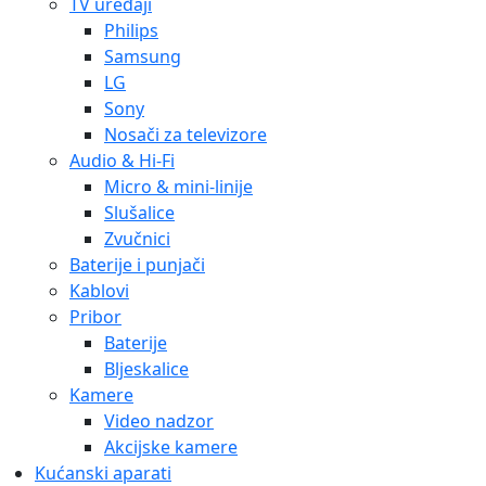
TV uređaji
Philips
Samsung
LG
Sony
Nosači za televizore
Audio & Hi-Fi
Micro & mini-linije
Slušalice
Zvučnici
Baterije i punjači
Kablovi
Pribor
Baterije
Bljeskalice
Kamere
Video nadzor
Akcijske kamere
Kućanski aparati