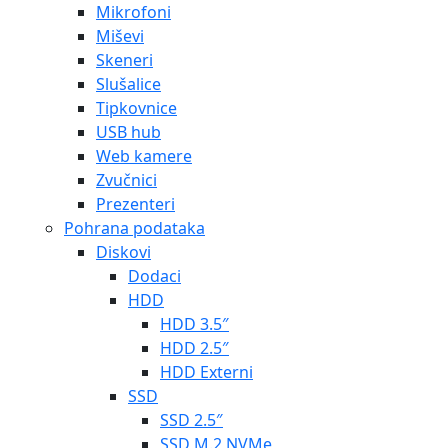
Mikrofoni
Miševi
Skeneri
Slušalice
Tipkovnice
USB hub
Web kamere
Zvučnici
Prezenteri
Pohrana podataka
Diskovi
Dodaci
HDD
HDD 3.5″
HDD 2.5″
HDD Externi
SSD
SSD 2.5″
SSD M.2 NVMe