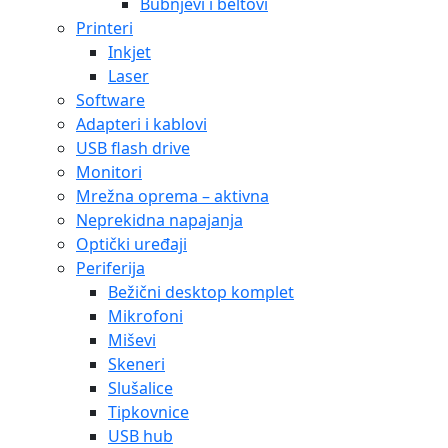
Bubnjevi i beltovi
Printeri
Inkjet
Laser
Software
Adapteri i kablovi
USB flash drive
Monitori
Mrežna oprema – aktivna
Neprekidna napajanja
Optički uređaji
Periferija
Bežični desktop komplet
Mikrofoni
Miševi
Skeneri
Slušalice
Tipkovnice
USB hub