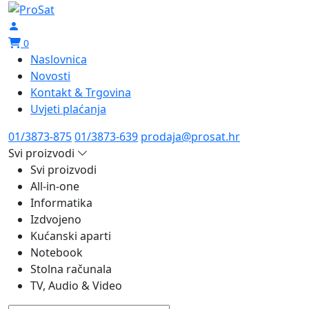
0
Naslovnica
Novosti
Kontakt & Trgovina
Uvjeti plaćanja
01/3873-875
01/3873-639
prodaja@prosat.hr
Svi proizvodi
Svi proizvodi
All-in-one
Informatika
Izdvojeno
Kućanski aparti
Notebook
Stolna računala
TV, Audio & Video