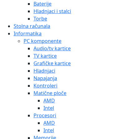
Baterije
Hladnjaci i stalci
Torbe
Stolna računala
Informatika
PC komponente
Audio/tv kartice
TV kartice
Grafičke kartice
Hladnjaci
Napajanja
Kontroleri
Matične ploče
AMD
Intel
Procesori
AMD
Intel
Memorije