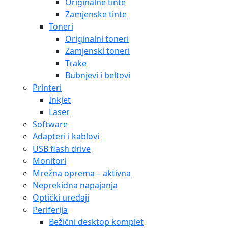
Originalne tinte
Zamjenske tinte
Toneri
Originalni toneri
Zamjenski toneri
Trake
Bubnjevi i beltovi
Printeri
Inkjet
Laser
Software
Adapteri i kablovi
USB flash drive
Monitori
Mrežna oprema – aktivna
Neprekidna napajanja
Optički uređaji
Periferija
Bežični desktop komplet