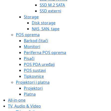
SSD M.2 SATA
SSD externi
Storage
Disk storage
NAS, SAN, tape
POS oprema
Barkod čitači
Monitori
Periferna POS oprema
Pisači
POS PDA uređaji
POS sustavi
Tipkovnice
Projektori i platna
Projektori
Platna
All-in-one
TV, Audio & Video