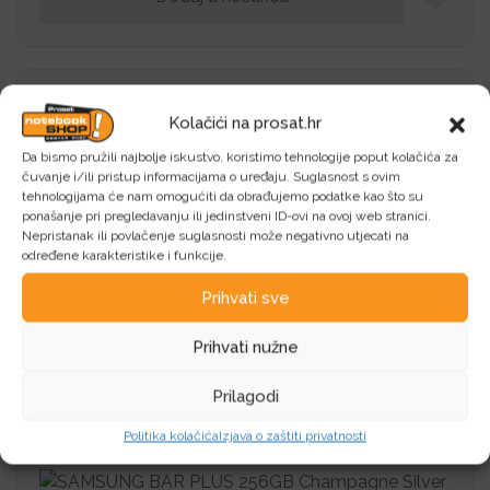
Kolačići na prosat.hr
Da bismo pružili najbolje iskustvo, koristimo tehnologije poput kolačića za
Crucial 16GB DDR4-3200 SODIMM CL22
čuvanje i/ili pristup informacijama o uređaju. Suglasnost s ovim
(8Gbit/16Gbit)
tehnologijama će nam omogućiti da obrađujemo podatke kao što su
ponašanje pri pregledavanju ili jedinstveni ID-ovi na ovoj web stranici.
CRUCIAL Crucial 16GB DDR4-3200 SODIMM CL22
Nepristanak ili povlačenje suglasnosti može negativno utjecati na
(8Gbit/16Gbit)
određene karakteristike i funkcije.
Prihvati sve
135,55
€
Prihvati nužne
Dodaj u košaricu
Prilagodi
Politika kolačića
Izjava o zaštiti privatnosti