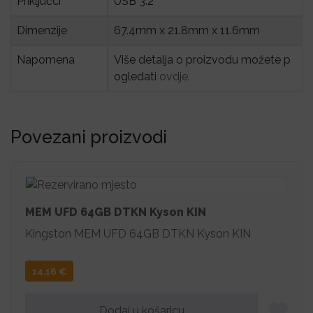
Priključci
USB 3.2
Dimenzije
67.4mm x 21.8mm x 11.6mm
Napomena
Više detalja o proizvodu možete p
ogledati
ovdje.
Povezani proizvodi
MEM UFD 64GB DTKN Kyson KIN
Kingston MEM UFD 64GB DTKN Kyson KIN
14,16
€
Dodaj u košaricu