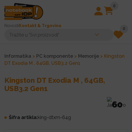
0
Novosti
Kontakt & Trgovina
0
Informatika
>
PC komponente
>
Memorije
> Kingston
DT Exodia M , 64GB, USB3.2 Gen1
Kingston DT Exodia M , 64GB,
USB3.2 Gen1
60
Šifra artikla:
king-dtxm-64g