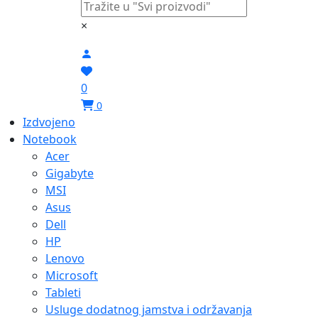
×
0
0
Izdvojeno
Notebook
Acer
Gigabyte
MSI
Asus
Dell
HP
Lenovo
Microsoft
Tableti
Usluge dodatnog jamstva i održavanja