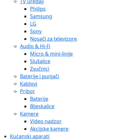
TV uređaji
Philips
Samsung
LG
Sony
Nosači za televizore
Audio & Hi-Fi
Micro & mini-linije
Slušalice
Zvučnici
Baterije i punjači
Kablovi
Pribor
Baterije
Bljeskalice
Kamere
Video nadzor
Akcijske kamere
Kućanski aparati