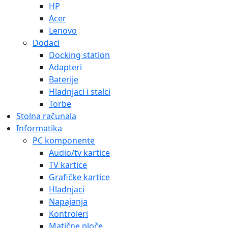
HP
Acer
Lenovo
Dodaci
Docking station
Adapteri
Baterije
Hladnjaci i stalci
Torbe
Stolna računala
Informatika
PC komponente
Audio/tv kartice
TV kartice
Grafičke kartice
Hladnjaci
Napajanja
Kontroleri
Matične ploče