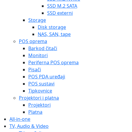
SSD M.2 SATA
SSD externi
Storage
Disk storage
NAS, SAN, tape
POS oprema
Barkod čitači
Monitori
Periferna POS oprema
Pisači
POS PDA uređaji
POS sustavi
Tipkovnice
Projektori i platna
Projektori
Platna
All-in-one
TV, Audio & Video