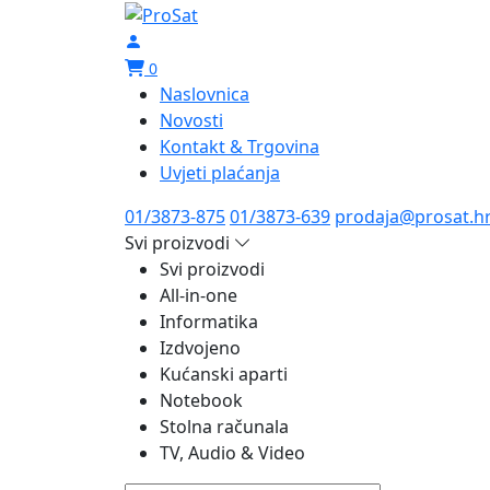
0
Naslovnica
Novosti
Kontakt & Trgovina
Uvjeti plaćanja
01/3873-875
01/3873-639
prodaja@prosat.h
Svi proizvodi
Svi proizvodi
All-in-one
Informatika
Izdvojeno
Kućanski aparti
Notebook
Stolna računala
TV, Audio & Video