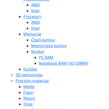
AMD
Intel
Procesori
AMD
Intel
Memorije
Čitači kartica
Memorijske kartice
Moduli
PC RAM
Notebook RAM (SO-DIMM)
Kućišta
3D tehnologije
Potrošni materijal
Mediji
Papiri
Riboni
Tinte