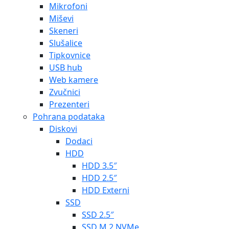
Mikrofoni
Miševi
Skeneri
Slušalice
Tipkovnice
USB hub
Web kamere
Zvučnici
Prezenteri
Pohrana podataka
Diskovi
Dodaci
HDD
HDD 3.5″
HDD 2.5″
HDD Externi
SSD
SSD 2.5″
SSD M.2 NVMe