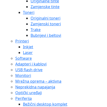
Originalne tinte
Zamjenske tinte
Toneri
Originalni toneri
Zamjenski toneri
Trake
Bubnjevi i beltovi
Printeri
Inkjet
Laser
Software
Adapteri i kablovi
USB flash drive
Monitori
Mrežna oprema – aktivna
Neprekidna napajanja
Optički uređaji
Periferija
Bežični desktop komplet