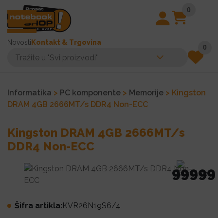
0
Novosti
Kontakt & Trgovina
0
Informatika
>
PC komponente
>
Memorije
> Kingston
DRAM 4GB 2666MT/s DDR4 Non-ECC
Kingston DRAM 4GB 2666MT/s
DDR4 Non-ECC
99999
Šifra artikla:
KVR26N19S6/4