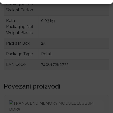
Packaging Net 
Weight Carton
Retail 
0.03 kg
Packaging Net 
Weight Plastic
Packs in Box
25
Package Type
Retail
EAN Code
740617282733
Povezani proizvodi