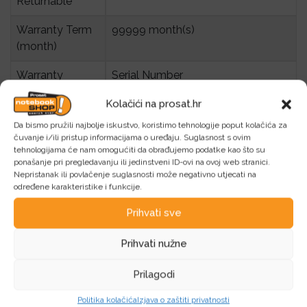
Returnable
Warranty Term 
99999 month(s)
(month)
Warranty 
Serial Number
validation 
Kolačići na prosat.hr
Criteria
Da bismo pružili najbolje iskustvo, koristimo tehnologije poput kolačića za
Pack Weight 
0.03 kg
čuvanje i/ili pristup informacijama o uređaju. Suglasnost s ovim
tehnologijama će nam omogućiti da obrađujemo podatke kao što su
Brutto (kg)
ponašanje pri pregledavanju ili jedinstveni ID-ovi na ovoj web stranici.
Nepristanak ili povlačenje suglasnosti može negativno utjecati na
Pack Weight 
0.05 kg
određene karakteristike i funkcije.
Netto (kg)
Prihvati sve
Pieces in pack
1
Prihvati nužne
Box Weight 
0.8 kg
Brutto (kg)
Prilagodi
Retail 
Politika kolačića
0.03 kg
Izjava o zaštiti privatnosti