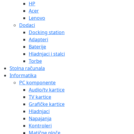
HP
Acer
Lenovo
Dodaci
Docking station
Adapteri
Baterije
Hladnjaci i stalci
Torbe
Stolna računala
Informatika
PC komponente
Audio/tv kartice
TV kartice
Grafičke kartice
Hladnjaci
Napajanja
Kontroleri
Matične ploče