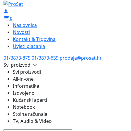
0
Naslovnica
Novosti
Kontakt & Trgovina
Uvjeti plaćanja
01/3873-875
01/3873-639
prodaja@prosat.hr
Svi proizvodi
Svi proizvodi
All-in-one
Informatika
Izdvojeno
Kućanski aparti
Notebook
Stolna računala
TV, Audio & Video