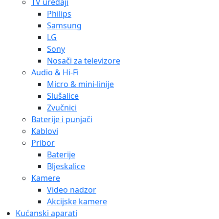
TV uređaji
Philips
Samsung
LG
Sony
Nosači za televizore
Audio & Hi-Fi
Micro & mini-linije
Slušalice
Zvučnici
Baterije i punjači
Kablovi
Pribor
Baterije
Bljeskalice
Kamere
Video nadzor
Akcijske kamere
Kućanski aparati