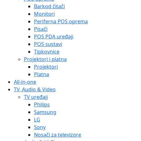
Barkod čitači
Monitori
Periferna POS oprema
Pisači
POS PDA uređaji
POS sustavi
Tipkovnice
Projektori i platna
Projektori
Platna
All-in-one
TV, Audio & Video
TV uređaji
Philips
Samsung
LG
Sony
Nosači za televizore