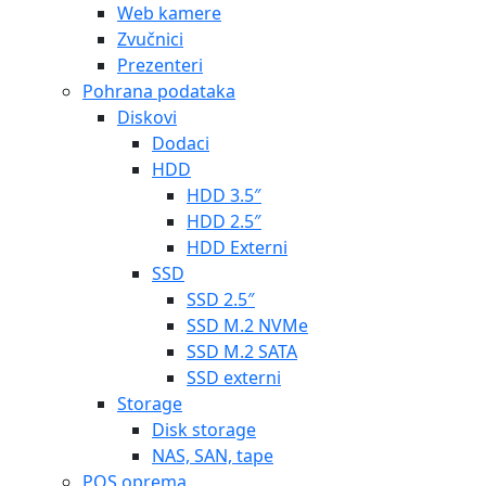
Web kamere
Zvučnici
Prezenteri
Pohrana podataka
Diskovi
Dodaci
HDD
HDD 3.5″
HDD 2.5″
HDD Externi
SSD
SSD 2.5″
SSD M.2 NVMe
SSD M.2 SATA
SSD externi
Storage
Disk storage
NAS, SAN, tape
POS oprema