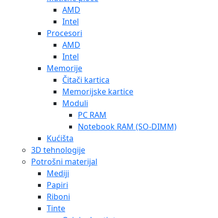
AMD
Intel
Procesori
AMD
Intel
Memorije
Čitači kartica
Memorijske kartice
Moduli
PC RAM
Notebook RAM (SO-DIMM)
Kućišta
3D tehnologije
Potrošni materijal
Mediji
Papiri
Riboni
Tinte