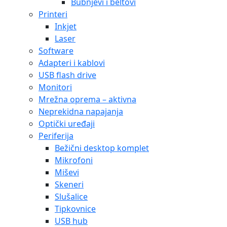
Bubnjevi i beltovi
Printeri
Inkjet
Laser
Software
Adapteri i kablovi
USB flash drive
Monitori
Mrežna oprema – aktivna
Neprekidna napajanja
Optički uređaji
Periferija
Bežični desktop komplet
Mikrofoni
Miševi
Skeneri
Slušalice
Tipkovnice
USB hub