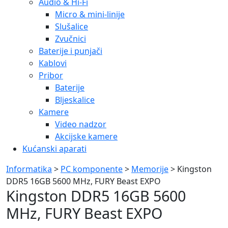
Audio & Hi-Fi
Micro & mini-linije
Slušalice
Zvučnici
Baterije i punjači
Kablovi
Pribor
Baterije
Bljeskalice
Kamere
Video nadzor
Akcijske kamere
Kućanski aparati
Informatika
>
PC komponente
>
Memorije
> Kingston
DDR5 16GB 5600 MHz, FURY Beast EXPO
Kingston DDR5 16GB 5600
MHz, FURY Beast EXPO