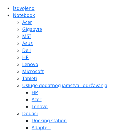
Izdvojeno
Notebook
Acer
Gigabyte
MSI
Asus
Dell
HP
Lenovo
Microsoft
Tableti
Usluge dodatnog jamstva i održavanja
HP
Acer
Lenovo
Dodaci
Docking station
Adapteri