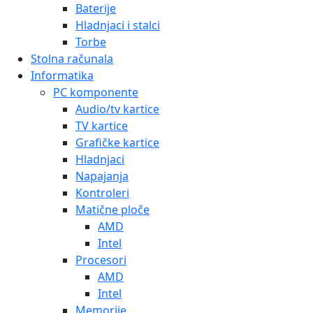
Baterije
Hladnjaci i stalci
Torbe
Stolna računala
Informatika
PC komponente
Audio/tv kartice
TV kartice
Grafičke kartice
Hladnjaci
Napajanja
Kontroleri
Matične ploče
AMD
Intel
Procesori
AMD
Intel
Memorije