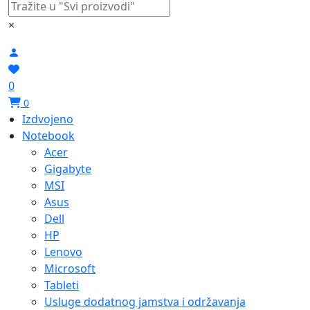
×
0
0
Izdvojeno
Notebook
Acer
Gigabyte
MSI
Asus
Dell
HP
Lenovo
Microsoft
Tableti
Usluge dodatnog jamstva i održavanja