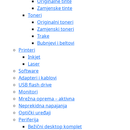
Originalne tinte
Zamjenske tinte
Toneri
Originalni toneri
Zamjenski toneri
Trake
Bubnjevi i beltovi
Printeri
Inkjet
Laser
Software
Adapteri i kablovi
USB flash drive
Monitori
Mrežna oprema – aktivna
Neprekidna napajanja
Optički uređaji
Periferija
Bežični desktop komplet