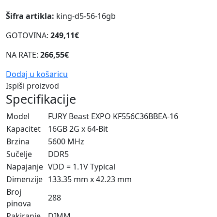
Šifra artikla:
king-d5-56-16gb
GOTOVINA:
249,11€
NA RATE:
266,55€
Dodaj u košaricu
Ispiši proizvod
Specifikacije
Model
FURY Beast EXPO KF556C36BBEA-16
Kapacitet
16GB 2G x 64-Bit
Brzina
5600 MHz
Sučelje
DDR5
Napajanje
VDD = 1.1V Typical
Dimenzije
133.35 mm x 42.23 mm
Broj
288
pinova
Pakiranje
DIMM