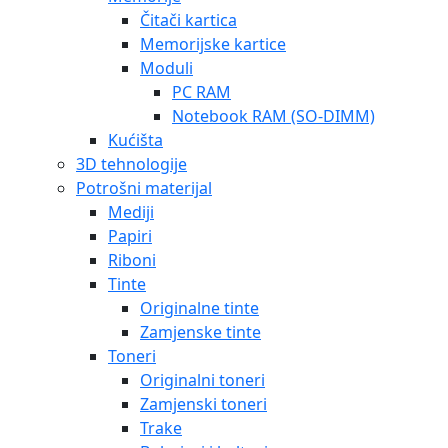
Čitači kartica
Memorijske kartice
Moduli
PC RAM
Notebook RAM (SO-DIMM)
Kućišta
3D tehnologije
Potrošni materijal
Mediji
Papiri
Riboni
Tinte
Originalne tinte
Zamjenske tinte
Toneri
Originalni toneri
Zamjenski toneri
Trake