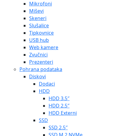
Mikrofoni
Miševi
Skeneri
Slušalice
Tipkovnice
USB hub
Web kamere
Zvučnici
Prezenteri
Pohrana podataka
Diskovi
Dodaci
HDD
HDD 3.5″
HDD 2.5″
HDD Externi
SSD
SSD 2.5″
SSD M.2 NVMe