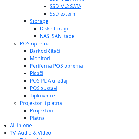
SSD M.2 SATA
SSD externi
Storage
Disk storage
NAS, SAN, tape
POS oprema
Barkod čitači
Monitori
Periferna POS oprema
Pisači
POS PDA uređaji
POS sustavi
Tipkovnice
Projektori i platna
Projektori
Platna
All-in-one
TV, Audio & Video