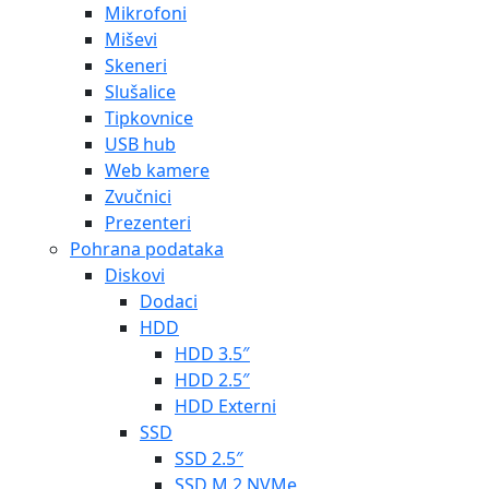
Mikrofoni
Miševi
Skeneri
Slušalice
Tipkovnice
USB hub
Web kamere
Zvučnici
Prezenteri
Pohrana podataka
Diskovi
Dodaci
HDD
HDD 3.5″
HDD 2.5″
HDD Externi
SSD
SSD 2.5″
SSD M.2 NVMe