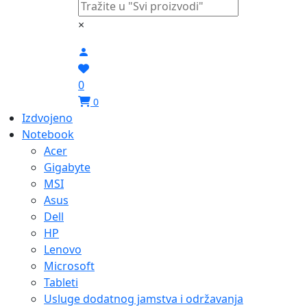
×
0
0
Izdvojeno
Notebook
Acer
Gigabyte
MSI
Asus
Dell
HP
Lenovo
Microsoft
Tableti
Usluge dodatnog jamstva i održavanja