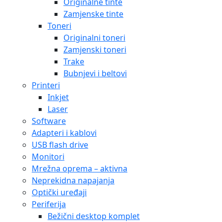
Originalne tinte
Zamjenske tinte
Toneri
Originalni toneri
Zamjenski toneri
Trake
Bubnjevi i beltovi
Printeri
Inkjet
Laser
Software
Adapteri i kablovi
USB flash drive
Monitori
Mrežna oprema – aktivna
Neprekidna napajanja
Optički uređaji
Periferija
Bežični desktop komplet