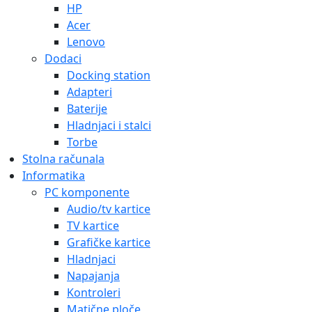
HP
Acer
Lenovo
Dodaci
Docking station
Adapteri
Baterije
Hladnjaci i stalci
Torbe
Stolna računala
Informatika
PC komponente
Audio/tv kartice
TV kartice
Grafičke kartice
Hladnjaci
Napajanja
Kontroleri
Matične ploče