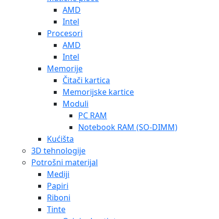
AMD
Intel
Procesori
AMD
Intel
Memorije
Čitači kartica
Memorijske kartice
Moduli
PC RAM
Notebook RAM (SO-DIMM)
Kućišta
3D tehnologije
Potrošni materijal
Mediji
Papiri
Riboni
Tinte