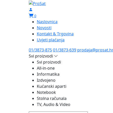
0
Naslovnica
Novosti
Kontakt & Trgovina
Uvjeti plaćanja
01/3873-875
01/3873-639
prodaja@prosat.h
Svi proizvodi
Svi proizvodi
All-in-one
Informatika
Izdvojeno
Kućanski aparti
Notebook
Stolna računala
TV, Audio & Video