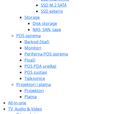
SSD M.2 SATA
SSD externi
Storage
Disk storage
NAS, SAN, tape
POS oprema
Barkod čitači
Monitori
Periferna POS oprema
Pisači
POS PDA uređaji
POS sustavi
Tipkovnice
Projektori i platna
Projektori
Platna
All-in-one
TV, Audio & Video