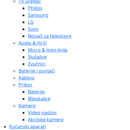
TV uređaji
Philips
Samsung
LG
Sony
Nosači za televizore
Audio & Hi-Fi
Micro & mini-linije
Slušalice
Zvučnici
Baterije i punjači
Kablovi
Pribor
Baterije
Bljeskalice
Kamere
Video nadzor
Akcijske kamere
Kućanski aparati