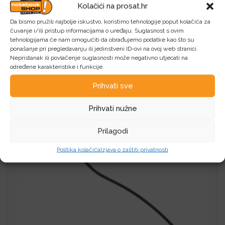
Kolačići na prosat.hr
Microline Robotics Wire 28AWG UL1007, white, 10
m
Da bismo pružili najbolje iskustvo, koristimo tehnologije poput kolačića za
čuvanje i/ili pristup informacijama o uređaju. Suglasnost s ovim
tehnologijama će nam omogućiti da obrađujemo podatke kao što su
1,34
€
ponašanje pri pregledavanju ili jedinstveni ID-ovi na ovoj web stranici.
Nepristanak ili povlačenje suglasnosti može negativno utjecati na
određene karakteristike i funkcije.
Dodaj u košaricu
Prihvati sve
Prihvati nužne
Prilagodi
Politika kolačića
Izjava o zaštiti privatnosti