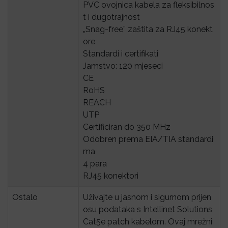
PVC ovojnica kabela za fleksibilnos
t i dugotrajnost
„Snag-free” zaštita za RJ45 konekt
ore
Standardi i certifikati
Jamstvo: 120 mjeseci
CE
RoHS
REACH
UTP
Certificiran do 350 MHz
Odobren prema EIA/TIA standardi
ma
4 para
RJ45 konektori
Ostalo
Uživajte u jasnom i sigurnom prijen
osu podataka s Intellinet Solutions
Cat5e patch kabelom. Ovaj mrežni