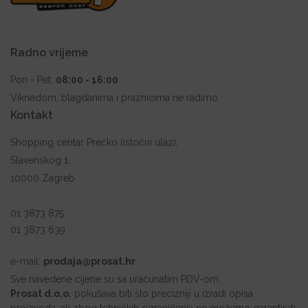
Radno vrijeme
Pon - Pet:
08:00 - 16:00
Viknedom, blagdanima i praznicima ne radimo.
Kontakt
Shopping centar Prečko (istočni ulaz),
Slavenskog 1,
10000 Zagreb
01 3873 875
01 3873 639
e-mail:
prodaja@prosat.hr
Sve navedene cijene su sa uračunatim PDV-om.
Prosat d.o.o.
pokušava biti što precizniji u izradi opisa