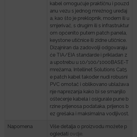
kabel omogućuje praktičnu i pouzd
anu vezu s jednog mrežnog uređaj
a, kao što je preklopnik, modem ili u
smjerivač, s drugim ili s infrastruktur
om općenito putem patch panela,
keystone utičnice ili zidne utičnice.
Dizajniran da zadovolji odgovaraju
će TIA/EIA standarde i prikladan z
a upotrebu u 10/100/1000BASE-T
mrežama, Intellinet Solutions Cat5
e patch kabel također nudi robusni
PVC omotač i oblikovano ublažava
nje naprezanja kako bi se smanjilo
oštećenje kabela i osigurale pune b
rzine prijenosa podataka, prijenos b
ez grešaka i maksimalna vodljivost.
Napomena
Više detalja o proizvodu možete p
ogledati
ovdje.