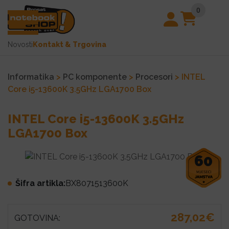
0
Novosti
Kontakt & Trgovina
Informatika
>
PC komponente
>
Procesori
> INTEL
Core i5-13600K 3.5GHz LGA1700 Box
INTEL Core i5-13600K 3.5GHz
LGA1700 Box
60
Šifra artikla:
BX8071513600K
287,02€
GOTOVINA: