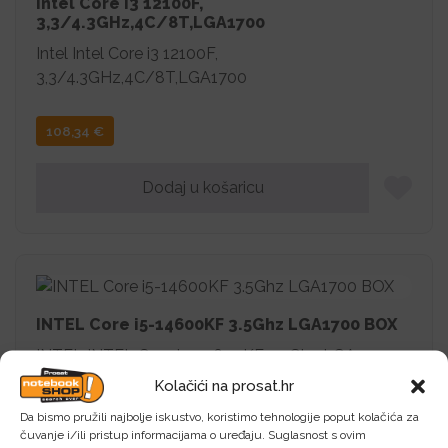
Intel Core i3 12100F,
3,3/4.3GHz,4C/8T,LGA1700
Intel Intel Core i3 12100F,
3,3/4.3GHz,4C/8T,LGA1700
108,34
€
Dodaj u košaricu
INTEL Core i5-14600KF 3.5Ghz LGA1700 BOX
INTEL INTEL Core i5-14600KF 3.5Ghz LGA1700
BOX
Kolačići na prosat.hr
Da bismo pružili najbolje iskustvo, koristimo tehnologije poput kolačića za
263,52
€
čuvanje i/ili pristup informacijama o uređaju. Suglasnost s ovim