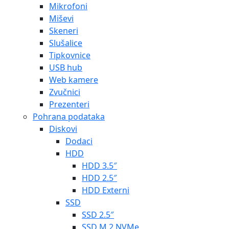
Mikrofoni
Miševi
Skeneri
Slušalice
Tipkovnice
USB hub
Web kamere
Zvučnici
Prezenteri
Pohrana podataka
Diskovi
Dodaci
HDD
HDD 3.5″
HDD 2.5″
HDD Externi
SSD
SSD 2.5″
SSD M.2 NVMe