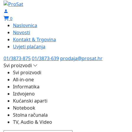
0
Naslovnica
Novosti
Kontakt & Trgovina
Uvjeti plaćanja
01/3873-875
01/3873-639
prodaja@prosat.hr
Svi proizvodi
Svi proizvodi
All-in-one
Informatika
Izdvojeno
Kućanski aparti
Notebook
Stolna računala
TV, Audio & Video