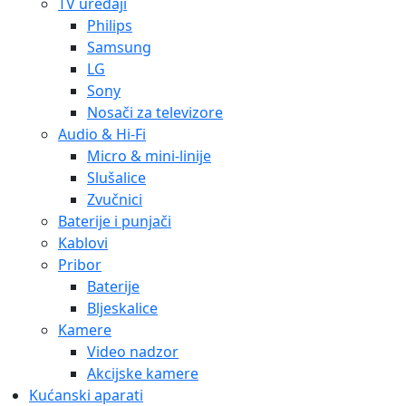
TV uređaji
Philips
Samsung
LG
Sony
Nosači za televizore
Audio & Hi-Fi
Micro & mini-linije
Slušalice
Zvučnici
Baterije i punjači
Kablovi
Pribor
Baterije
Bljeskalice
Kamere
Video nadzor
Akcijske kamere
Kućanski aparati