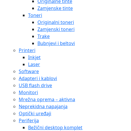
Originalne tinte
Zamjenske tinte
Toneri
Originalni toneri
Zamjenski toneri
Trake
Bubnjevi i beltovi
Printeri
Inkjet
Laser
Software
Adapteri i kablovi
USB flash drive
Monitori
Mrežna oprema – aktivna
Neprekidna napajanja
Optički uređaji
Periferija
Bežični desktop komplet