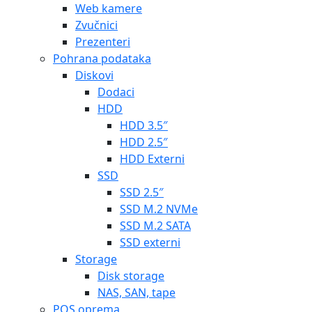
Web kamere
Zvučnici
Prezenteri
Pohrana podataka
Diskovi
Dodaci
HDD
HDD 3.5″
HDD 2.5″
HDD Externi
SSD
SSD 2.5″
SSD M.2 NVMe
SSD M.2 SATA
SSD externi
Storage
Disk storage
NAS, SAN, tape
POS oprema