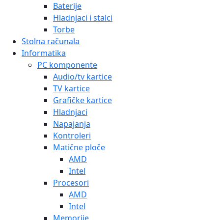
Baterije
Hladnjaci i stalci
Torbe
Stolna računala
Informatika
PC komponente
Audio/tv kartice
TV kartice
Grafičke kartice
Hladnjaci
Napajanja
Kontroleri
Matične ploče
AMD
Intel
Procesori
AMD
Intel
Memorije