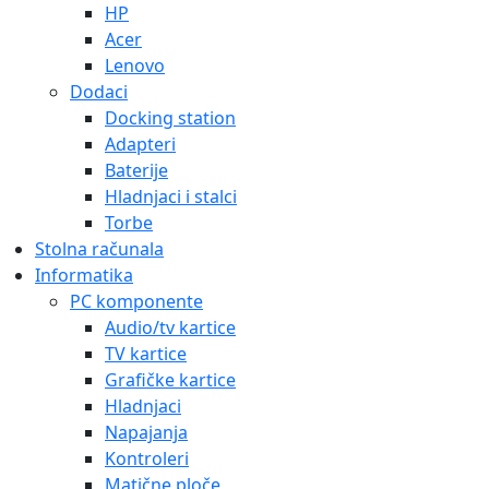
HP
Acer
Lenovo
Dodaci
Docking station
Adapteri
Baterije
Hladnjaci i stalci
Torbe
Stolna računala
Informatika
PC komponente
Audio/tv kartice
TV kartice
Grafičke kartice
Hladnjaci
Napajanja
Kontroleri
Matične ploče