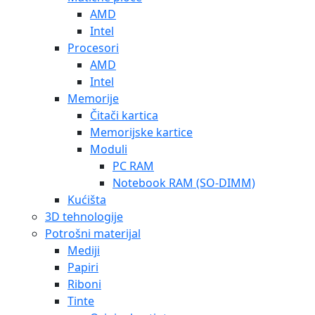
AMD
Intel
Procesori
AMD
Intel
Memorije
Čitači kartica
Memorijske kartice
Moduli
PC RAM
Notebook RAM (SO-DIMM)
Kućišta
3D tehnologije
Potrošni materijal
Mediji
Papiri
Riboni
Tinte