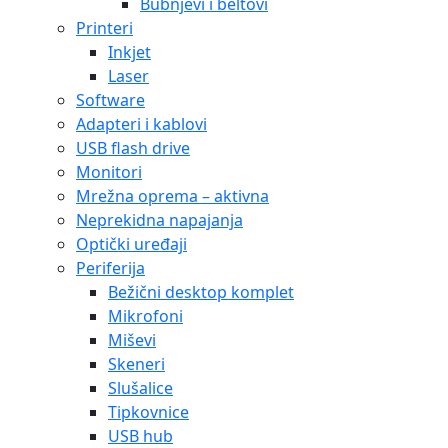
Bubnjevi i beltovi
Printeri
Inkjet
Laser
Software
Adapteri i kablovi
USB flash drive
Monitori
Mrežna oprema – aktivna
Neprekidna napajanja
Optički uređaji
Periferija
Bežični desktop komplet
Mikrofoni
Miševi
Skeneri
Slušalice
Tipkovnice
USB hub