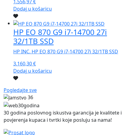
1.556,97
€
Dodaj u košaricu
HP EO 870 G9 i7-14700 27i
32/1TB SSD
HP INC. HP EO 870 G9 i7-14700 27i 32/1TB SSD
3.160,30
€
Dodaj u košaricu
Pogledajte sve
36
30 godina poslovnog iskustva garancija je kvalitete i
povjerenja kupaca i tvrtki koje posluju sa nama!