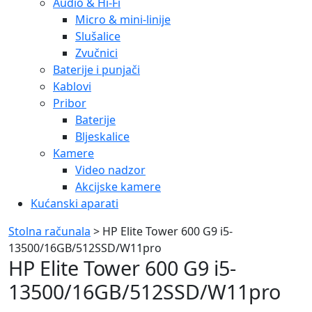
Audio & Hi-Fi
Micro & mini-linije
Slušalice
Zvučnici
Baterije i punjači
Kablovi
Pribor
Baterije
Bljeskalice
Kamere
Video nadzor
Akcijske kamere
Kućanski aparati
Stolna računala
> HP Elite Tower 600 G9 i5-
13500/16GB/512SSD/W11pro
HP Elite Tower 600 G9 i5-
13500/16GB/512SSD/W11pro