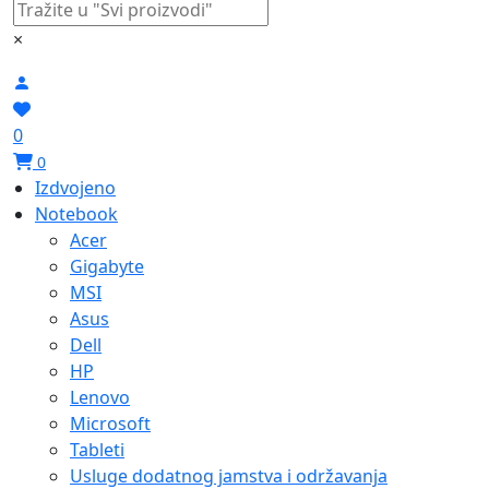
×
0
0
Izdvojeno
Notebook
Acer
Gigabyte
MSI
Asus
Dell
HP
Lenovo
Microsoft
Tableti
Usluge dodatnog jamstva i održavanja