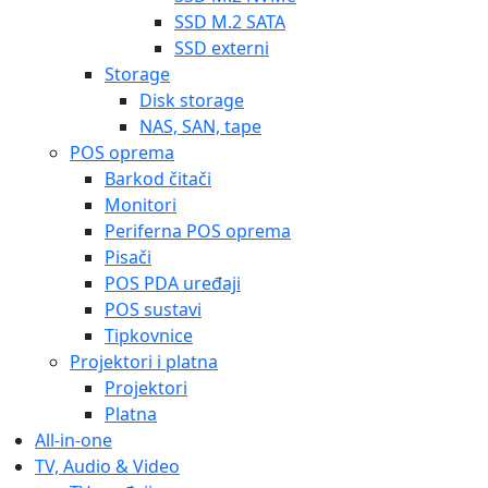
SSD M.2 SATA
SSD externi
Storage
Disk storage
NAS, SAN, tape
POS oprema
Barkod čitači
Monitori
Periferna POS oprema
Pisači
POS PDA uređaji
POS sustavi
Tipkovnice
Projektori i platna
Projektori
Platna
All-in-one
TV, Audio & Video