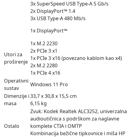
3x SuperSpeed USB Type-A 5 Gb/s
2x DisplayPort™ 1.4
3x USB Type-A 480 Mb/s
1x DisplayPort™
1x M.2 2230
2x PCIe 3 x1
Utori za
1x PCIe 3 x16 (povezano kablom kao x4)
proširenje
2x M.2 2280
1x PCIe 4 x16
Operativni
Windows 11 Pro
sustav
Dimenzije i
33,7 x 30,8 x 15,5 cm
masa
6,15 kg
Zvuk: Kodek Realtek ALC3252, univerzalna
audioutičnica s podrškom za naglavne
Ostalo
komplete CTIA i OMTP
Kombinacija bežične tipkovnice i miša HP