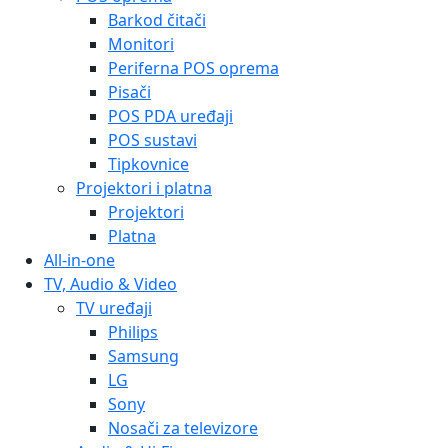
Barkod čitači
Monitori
Periferna POS oprema
Pisači
POS PDA uređaji
POS sustavi
Tipkovnice
Projektori i platna
Projektori
Platna
All-in-one
TV, Audio & Video
TV uređaji
Philips
Samsung
LG
Sony
Nosači za televizore