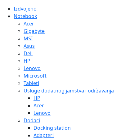
Izdvojeno
Notebook
Acer
Gigabyte
MSI
Asus
Dell
HP
Lenovo
Microsoft
Tableti
Usluge dodatnog jamstva i održavanja
HP
Acer
Lenovo
Dodaci
Docking station
Adapteri