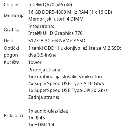
Chipset
Intel® Q670 (vPro®)
16 GB DDR5-4800 MHz RAM (1 x 16 GB)
Memorija
Memorijski utori: 4 DIMM
Integrirana:
Grafika
Intel® UHD Graphics 770
Disk
512 GB PCIe® NVMe™ SSD
Optički
1 tanki ODD; 1 uklonjivo ležište za M.2 SSD;
pogon
dva 3,5-inčna
Kućište
Tower
Prednja strana:
1x kombinacija slušalice/mikrofon
4x SuperSpeed USB Type-A 10 Gb/s
1x SuperSpeed USB Type-C® 20 Gb/s
Zadnja strana:
1x audio-ulaz/izlaz
Priključci
1x RJ-45
1x HDMI 1.4