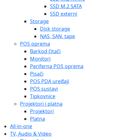
SSD M.2 SATA
SSD externi
Storage
Disk storage
NAS, SAN, tape
POS oprema
Barkod čitači
Monitori
Periferna POS oprema
Pisači
POS PDA uređaji
POS sustavi
Tipkovnice
Projektori i platna
Projektori
Platna
All-in-one
TV, Audio & Video