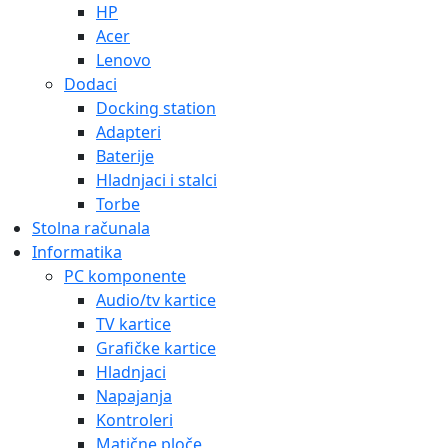
HP
Acer
Lenovo
Dodaci
Docking station
Adapteri
Baterije
Hladnjaci i stalci
Torbe
Stolna računala
Informatika
PC komponente
Audio/tv kartice
TV kartice
Grafičke kartice
Hladnjaci
Napajanja
Kontroleri
Matične ploče