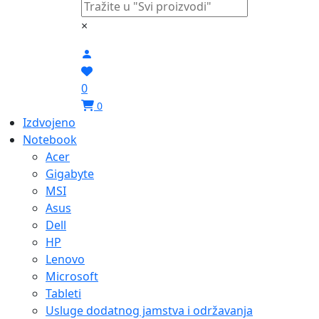
×
0
0
Izdvojeno
Notebook
Acer
Gigabyte
MSI
Asus
Dell
HP
Lenovo
Microsoft
Tableti
Usluge dodatnog jamstva i održavanja