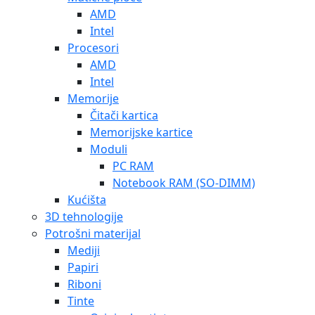
AMD
Intel
Procesori
AMD
Intel
Memorije
Čitači kartica
Memorijske kartice
Moduli
PC RAM
Notebook RAM (SO-DIMM)
Kućišta
3D tehnologije
Potrošni materijal
Mediji
Papiri
Riboni
Tinte