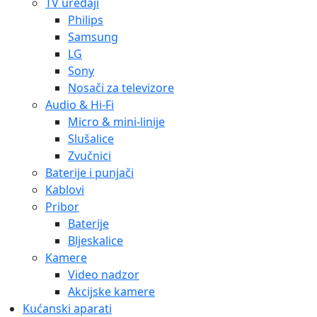
TV uređaji
Philips
Samsung
LG
Sony
Nosači za televizore
Audio & Hi-Fi
Micro & mini-linije
Slušalice
Zvučnici
Baterije i punjači
Kablovi
Pribor
Baterije
Bljeskalice
Kamere
Video nadzor
Akcijske kamere
Kućanski aparati