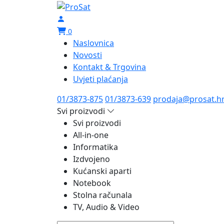
0
Naslovnica
Novosti
Kontakt & Trgovina
Uvjeti plaćanja
01/3873-875
01/3873-639
prodaja@prosat.h
Svi proizvodi
Svi proizvodi
All-in-one
Informatika
Izdvojeno
Kućanski aparti
Notebook
Stolna računala
TV, Audio & Video