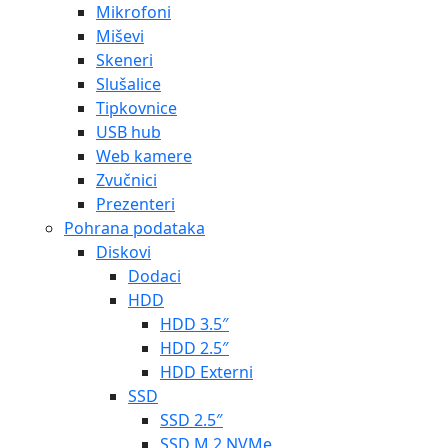
Mikrofoni
Miševi
Skeneri
Slušalice
Tipkovnice
USB hub
Web kamere
Zvučnici
Prezenteri
Pohrana podataka
Diskovi
Dodaci
HDD
HDD 3.5″
HDD 2.5″
HDD Externi
SSD
SSD 2.5″
SSD M.2 NVMe