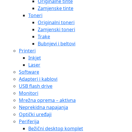
Originalne tinte
Zamjenske tinte
Toneri
Originalni toneri
Zamjenski toneri
Trake
Bubnjevi i beltovi
Printeri
Inkjet
Laser
Software
Adapteri i kablovi
USB flash drive
Monitori
Mrežna oprema – aktivna
Neprekidna napajanja
Optički uređaji
Periferija
Bežični desktop komplet