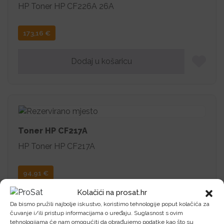
HP Toner HP CF226A 26A
173,16
€
Dodaj u košaricu
Toner HP CF217A
HP Toner HP CF217A
94,91
€
Kolačići na prosat.hr
Dodaj u košaricu
Da bismo pružili najbolje iskustvo, koristimo tehnologije poput kolačića za
čuvanje i/ili pristup informacijama o uređaju. Suglasnost s ovim
tehnologijama će nam omogućiti da obrađujemo podatke kao što su