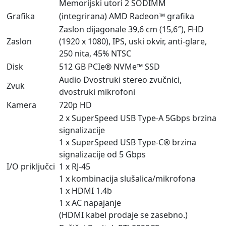
Memorijski utori 2 SODIMM
Grafika
(integrirana) AMD Radeon™ grafika
Zaslon dijagonale 39,6 cm (15,6″), FHD
Zaslon
(1920 x 1080), IPS, uski okvir, anti-glare,
250 nita, 45% NTSC
Disk
512 GB PCIe® NVMe™ SSD
Audio Dvostruki stereo zvučnici,
Zvuk
dvostruki mikrofoni
Kamera
720p HD
2 x SuperSpeed USB Type-A 5Gbps brzina
signalizacije
1 x SuperSpeed USB Type-C® brzina
signalizacije od 5 Gbps
I/O priključci
1 x RJ-45
1 x kombinacija slušalica/mikrofona
1 x HDMI 1.4b
1 x AC napajanje
(HDMI kabel prodaje se zasebno.)