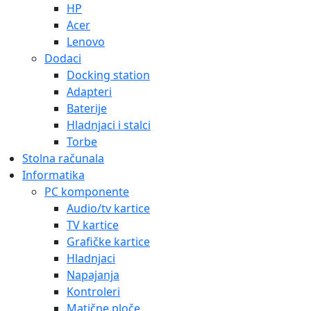
HP
Acer
Lenovo
Dodaci
Docking station
Adapteri
Baterije
Hladnjaci i stalci
Torbe
Stolna računala
Informatika
PC komponente
Audio/tv kartice
TV kartice
Grafičke kartice
Hladnjaci
Napajanja
Kontroleri
Matične ploče