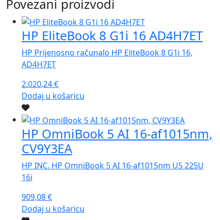
Povezani proizvodi
HP EliteBook 8 G1i 16 AD4H7ET
HP Prijenosno računalo HP EliteBook 8 G1i 16,
AD4H7ET
2.020,24
€
Dodaj u košaricu
HP OmniBook 5 AI 16-af1015nm,
CV9Y3EA
HP INC. HP OmniBook 5 AI 16-af1015nm U5 225U
16i
909,08
€
Dodaj u košaricu