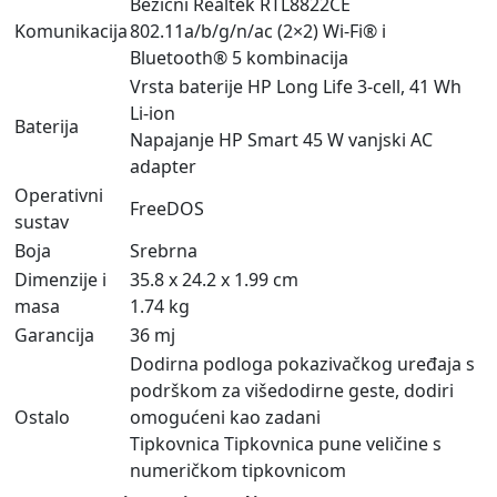
Bežični Realtek RTL8822CE
Komunikacija
802.11a/b/g/n/ac (2×2) Wi-Fi® i
Bluetooth® 5 kombinacija
Vrsta baterije HP Long Life 3-cell, 41 Wh
Li-ion
Baterija
Napajanje HP Smart 45 W vanjski AC
adapter
Operativni
FreeDOS
sustav
Boja
Srebrna
Dimenzije i
35.8 x 24.2 x 1.99 cm
masa
1.74 kg
Garancija
36 mj
Dodirna podloga pokazivačkog uređaja s
podrškom za višedodirne geste, dodiri
Ostalo
omogućeni kao zadani
Tipkovnica Tipkovnica pune veličine s
numeričkom tipkovnicom