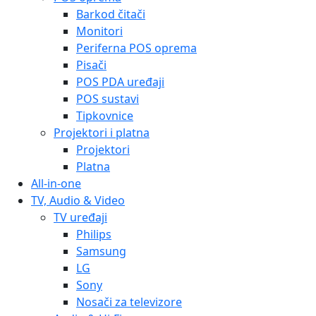
Barkod čitači
Monitori
Periferna POS oprema
Pisači
POS PDA uređaji
POS sustavi
Tipkovnice
Projektori i platna
Projektori
Platna
All-in-one
TV, Audio & Video
TV uređaji
Philips
Samsung
LG
Sony
Nosači za televizore