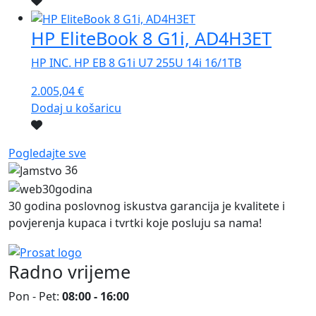
HP EliteBook 8 G1i, AD4H3ET
HP INC. HP EB 8 G1i U7 255U 14i 16/1TB
2.005,04
€
Dodaj u košaricu
Pogledajte sve
36
30 godina poslovnog iskustva garancija je kvalitete i
povjerenja kupaca i tvrtki koje posluju sa nama!
Radno vrijeme
Pon - Pet:
08:00 - 16:00