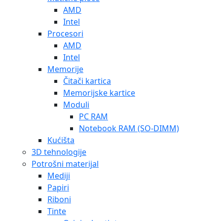
AMD
Intel
Procesori
AMD
Intel
Memorije
Čitači kartica
Memorijske kartice
Moduli
PC RAM
Notebook RAM (SO-DIMM)
Kućišta
3D tehnologije
Potrošni materijal
Mediji
Papiri
Riboni
Tinte