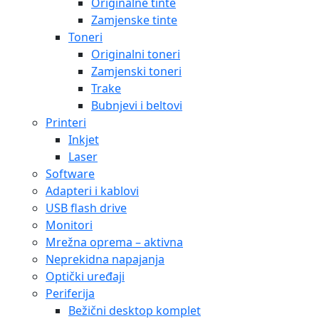
Originalne tinte
Zamjenske tinte
Toneri
Originalni toneri
Zamjenski toneri
Trake
Bubnjevi i beltovi
Printeri
Inkjet
Laser
Software
Adapteri i kablovi
USB flash drive
Monitori
Mrežna oprema – aktivna
Neprekidna napajanja
Optički uređaji
Periferija
Bežični desktop komplet