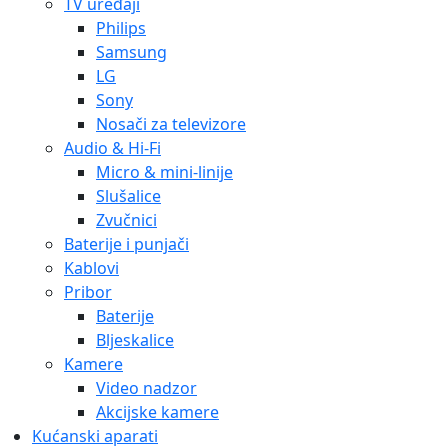
TV uređaji
Philips
Samsung
LG
Sony
Nosači za televizore
Audio & Hi-Fi
Micro & mini-linije
Slušalice
Zvučnici
Baterije i punjači
Kablovi
Pribor
Baterije
Bljeskalice
Kamere
Video nadzor
Akcijske kamere
Kućanski aparati