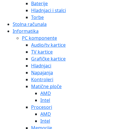
Baterije
Hladnjaci i stalci
Torbe
Stolna računala
Informatika
PC komponente
Audio/tv kartice
TV kartice
Grafičke kartice
Hladnjaci
Napajanja
Kontroleri
Matične ploče
AMD
Intel
Procesori
AMD
Intel
Memorije