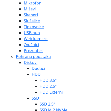
Mikrofoni
Miševi
Skeneri
Slušalice
Tipkovnice
USB hub
Web kamere
Zvučnici
Prezenteri
Pohrana podataka
Diskovi
Dodaci
HDD
HDD 3.5″
HDD 2.5″
HDD Externi
SSD
SSD 2.5″
SSD M.2 NVMe