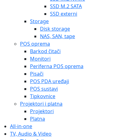
SSD M.2 SATA
SSD externi
Storage
Disk storage
NAS, SAN, tape
POS oprema
Barkod čitači
Monitori
Periferna POS oprema
Pisači
POS PDA uređaji
POS sustavi
Tipkovnice
Projektori i platna
Projektori
Platna
All-in-one
TV, Audio & Video