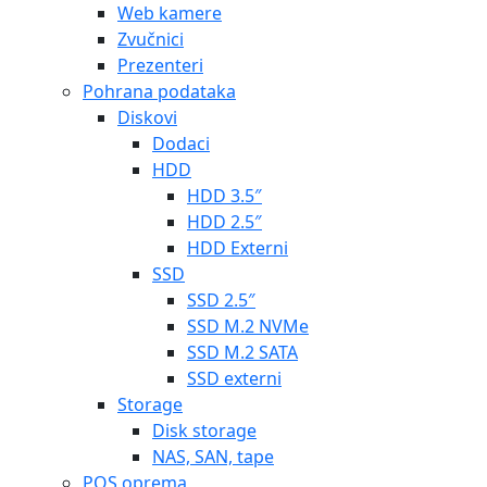
Web kamere
Zvučnici
Prezenteri
Pohrana podataka
Diskovi
Dodaci
HDD
HDD 3.5″
HDD 2.5″
HDD Externi
SSD
SSD 2.5″
SSD M.2 NVMe
SSD M.2 SATA
SSD externi
Storage
Disk storage
NAS, SAN, tape
POS oprema