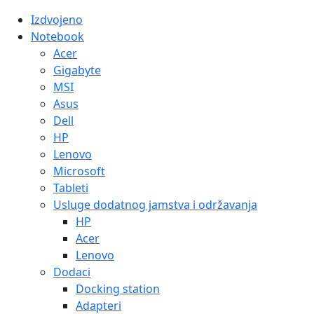
Izdvojeno
Notebook
Acer
Gigabyte
MSI
Asus
Dell
HP
Lenovo
Microsoft
Tableti
Usluge dodatnog jamstva i održavanja
HP
Acer
Lenovo
Dodaci
Docking station
Adapteri