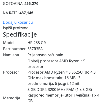
GOTOVINA:
455,27€
NA RATE:
487,14€
Dodaj u košaricu
Ispiši proizvod
Specifikacije
Model
HP 255 G9
Part number
6S7R3EA
Namjena
Prijenosno računalo
Obitelj procesora AMD Ryzen™ 5
procesor
Procesor
Procesor AMD Ryzen™ 5 5625U (do 4,3
GHz max boost takt, 16 MB L3
predmemorija, 6 jezgri, 12 niti
8 GB DDR4-3200 MHz RAM (1 x 8 GB)
Raspored memorije (utori i veličina) 1 x 4
Memorija
GB