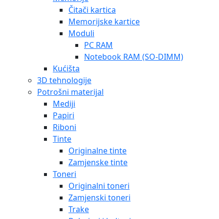
Čitači kartica
Memorijske kartice
Moduli
PC RAM
Notebook RAM (SO-DIMM)
Kućišta
3D tehnologije
Potrošni materijal
Mediji
Papiri
Riboni
Tinte
Originalne tinte
Zamjenske tinte
Toneri
Originalni toneri
Zamjenski toneri
Trake