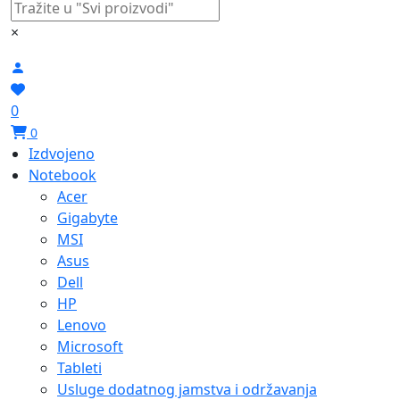
×
0
0
Izdvojeno
Notebook
Acer
Gigabyte
MSI
Asus
Dell
HP
Lenovo
Microsoft
Tableti
Usluge dodatnog jamstva i održavanja