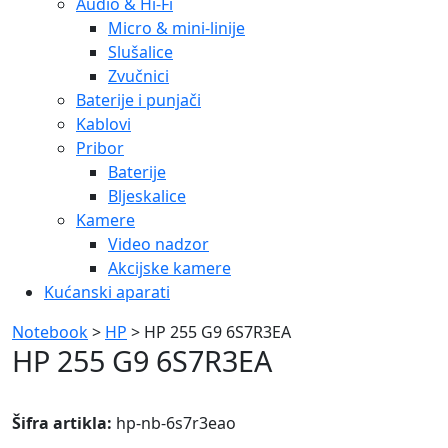
Audio & Hi-Fi
Micro & mini-linije
Slušalice
Zvučnici
Baterije i punjači
Kablovi
Pribor
Baterije
Bljeskalice
Kamere
Video nadzor
Akcijske kamere
Kućanski aparati
Notebook
>
HP
> HP 255 G9 6S7R3EA
HP 255 G9 6S7R3EA
Šifra artikla:
hp-nb-6s7r3eao