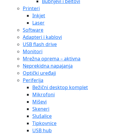
Bubnjevi i beltovi
Printeri
Inkjet
Laser
Software
Adapteri i kablovi
USB flash drive
Monitori
Mrežna oprema – aktivna
Neprekidna napajanja
Optički uređaji
Periferija
Bežični desktop komplet
Mikrofoni
Miševi
Skeneri
Slušalice
Tipkovnice
USB hub