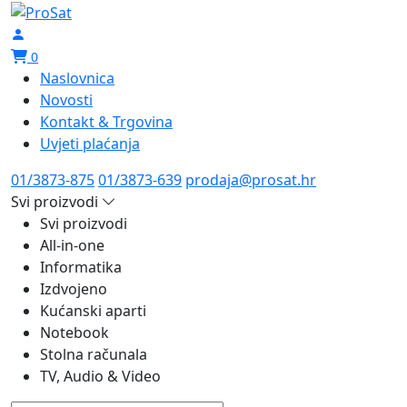
0
Naslovnica
Novosti
Kontakt & Trgovina
Uvjeti plaćanja
01/3873-875
01/3873-639
prodaja@prosat.hr
Svi proizvodi
Svi proizvodi
All-in-one
Informatika
Izdvojeno
Kućanski aparti
Notebook
Stolna računala
TV, Audio & Video