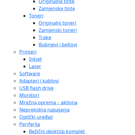
Originalne tinte
Zamjenske tinte
Toneri
Originalni toneri
Zamjenski toneri
Trake
Bubnjevi i beltovi
Printeri
Inkjet
Laser
Software
Adapteri i kablovi
USB flash drive
Monitori
Mrežna oprema – aktivna
Neprekidna napajanja
Optički uređaji
Periferija
Bežični desktop komplet