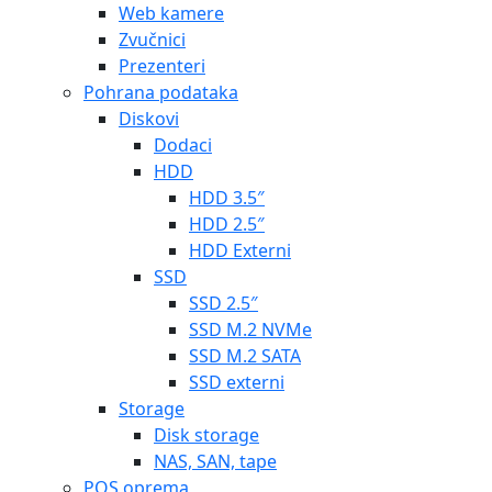
Web kamere
Zvučnici
Prezenteri
Pohrana podataka
Diskovi
Dodaci
HDD
HDD 3.5″
HDD 2.5″
HDD Externi
SSD
SSD 2.5″
SSD M.2 NVMe
SSD M.2 SATA
SSD externi
Storage
Disk storage
NAS, SAN, tape
POS oprema