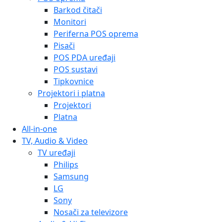
Barkod čitači
Monitori
Periferna POS oprema
Pisači
POS PDA uređaji
POS sustavi
Tipkovnice
Projektori i platna
Projektori
Platna
All-in-one
TV, Audio & Video
TV uređaji
Philips
Samsung
LG
Sony
Nosači za televizore