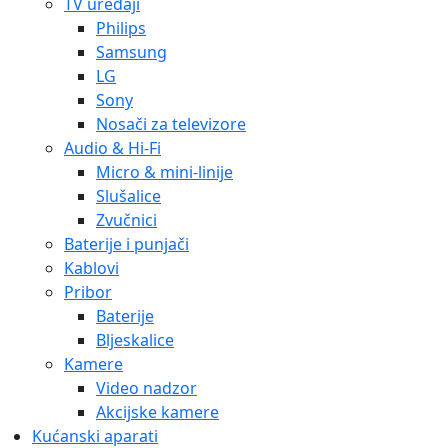
TV uređaji
Philips
Samsung
LG
Sony
Nosači za televizore
Audio & Hi-Fi
Micro & mini-linije
Slušalice
Zvučnici
Baterije i punjači
Kablovi
Pribor
Baterije
Bljeskalice
Kamere
Video nadzor
Akcijske kamere
Kućanski aparati