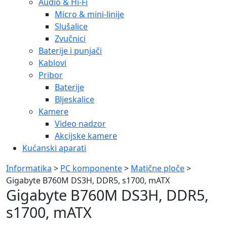
Audio & Hi-Fi
Micro & mini-linije
Slušalice
Zvučnici
Baterije i punjači
Kablovi
Pribor
Baterije
Bljeskalice
Kamere
Video nadzor
Akcijske kamere
Kućanski aparati
Informatika
>
PC komponente
>
Matične ploče
>
Gigabyte B760M DS3H, DDR5, s1700, mATX
Gigabyte B760M DS3H, DDR5,
s1700, mATX