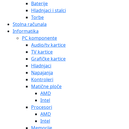
Baterije
Hladnjaci i stalci
Torbe
Stolna računala
Informatika
PC komponente
Audio/tv kartice
TV kartice
Grafičke kartice
Hladnjaci
Napajanja
Kontroleri
Matične ploče
AMD
Intel
Procesori
AMD
Intel
Memorije