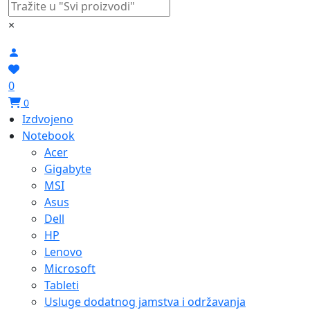
×
0
0
Izdvojeno
Notebook
Acer
Gigabyte
MSI
Asus
Dell
HP
Lenovo
Microsoft
Tableti
Usluge dodatnog jamstva i održavanja