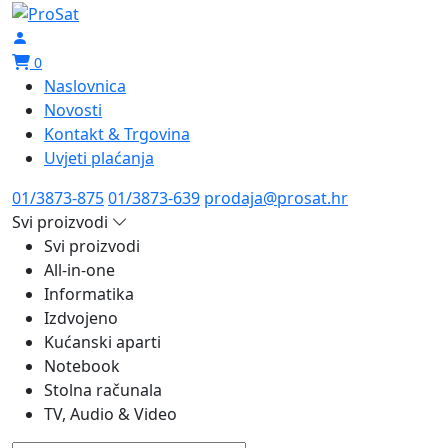
0
Naslovnica
Novosti
Kontakt & Trgovina
Uvjeti plaćanja
01/3873-875
01/3873-639
prodaja@prosat.hr
Svi proizvodi
Svi proizvodi
All-in-one
Informatika
Izdvojeno
Kućanski aparti
Notebook
Stolna računala
TV, Audio & Video