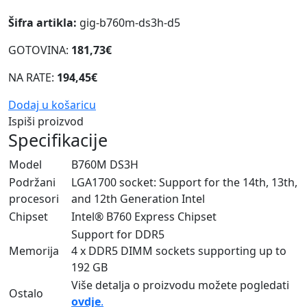
Šifra artikla:
gig-b760m-ds3h-d5
GOTOVINA:
181,73€
NA RATE:
194,45€
Dodaj u košaricu
Ispiši proizvod
Specifikacije
Model
B760M DS3H
Podržani
LGA1700 socket: Support for the 14th, 13th,
procesori
and 12th Generation Intel
Chipset
Intel® B760 Express Chipset
Support for DDR5
Memorija
4 x DDR5 DIMM sockets supporting up to
192 GB
Više detalja o proizvodu možete pogledati
Ostalo
ovdje
.