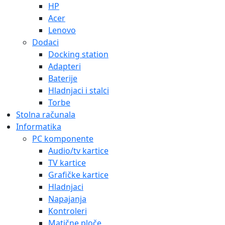
HP
Acer
Lenovo
Dodaci
Docking station
Adapteri
Baterije
Hladnjaci i stalci
Torbe
Stolna računala
Informatika
PC komponente
Audio/tv kartice
TV kartice
Grafičke kartice
Hladnjaci
Napajanja
Kontroleri
Matične ploče