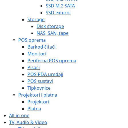
SSD M.2 SATA
SSD externi
Storage
Disk storage
NAS, SAN, tape
POS oprema
Barkod čitači
Monitori
Periferna POS oprema
Pisači
POS PDA uređaji
POS sustavi
Tipkovnice
Projektori i platna
Projektori
Platna
All-in-one
TV, Audio & Video