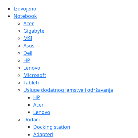
Izdvojeno
Notebook
Acer
Gigabyte
MSI
Asus
Dell
HP
Lenovo
Microsoft
Tableti
Usluge dodatnog jamstva i održavanja
HP
Acer
Lenovo
Dodaci
Docking station
Adapteri