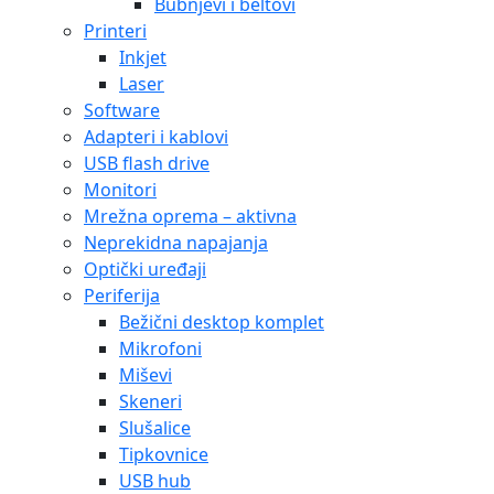
Bubnjevi i beltovi
Printeri
Inkjet
Laser
Software
Adapteri i kablovi
USB flash drive
Monitori
Mrežna oprema – aktivna
Neprekidna napajanja
Optički uređaji
Periferija
Bežični desktop komplet
Mikrofoni
Miševi
Skeneri
Slušalice
Tipkovnice
USB hub