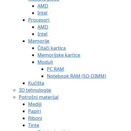
AMD
Intel
Procesori
AMD
Intel
Memorije
Čitači kartica
Memorijske kartice
Moduli
PC RAM
Notebook RAM (SO-DIMM)
Kućišta
3D tehnologije
Potrošni materijal
Mediji
Papiri
Riboni
Tinte