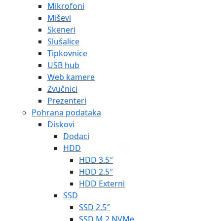
Mikrofoni
Miševi
Skeneri
Slušalice
Tipkovnice
USB hub
Web kamere
Zvučnici
Prezenteri
Pohrana podataka
Diskovi
Dodaci
HDD
HDD 3.5″
HDD 2.5″
HDD Externi
SSD
SSD 2.5″
SSD M.2 NVMe