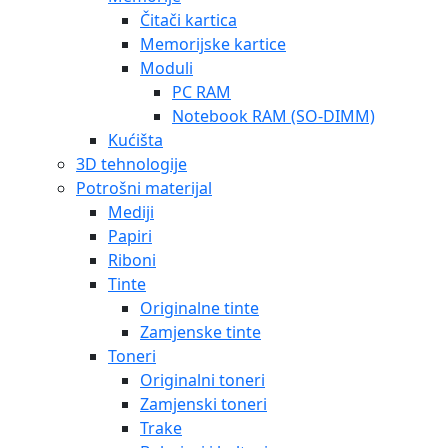
Čitači kartica
Memorijske kartice
Moduli
PC RAM
Notebook RAM (SO-DIMM)
Kućišta
3D tehnologije
Potrošni materijal
Mediji
Papiri
Riboni
Tinte
Originalne tinte
Zamjenske tinte
Toneri
Originalni toneri
Zamjenski toneri
Trake