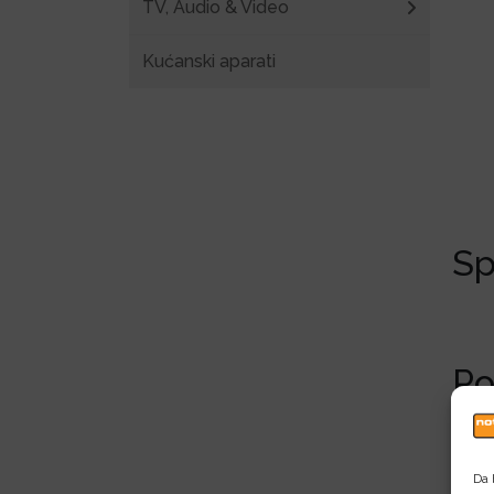
TV, Audio & Video
Kućanski aparati
Sp
Po
Da 