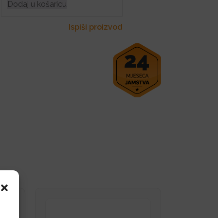
Dodaj u košaricu
Ispiši proizvod
24
i