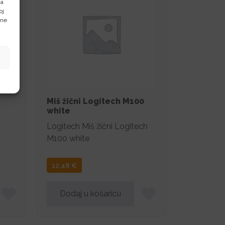
da
oj
oth
ene
ft
Miš žični Logitech M100
white
Logitech Miš žični Logitech
M100 white
12,48
€
Dodaj u košaricu