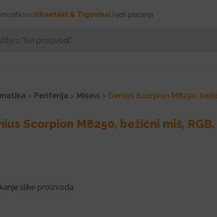
vnica
Novosti
Kontakt & Trgovina
Uvjeti plaćanja
rmatika
>
Periferija
>
Miševi
> Genius Scorpion M8250, bežič
ius Scorpion M8250, bežični miš, RGB,