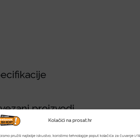
ecifikacije
vezani proizvodi
Kolačići na prosat.hr
bismo pružili najbolje iskustvo, koristimo tehnologije poput kolačića za čuvanje i/il