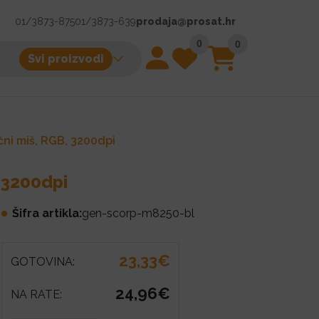
01/3873-875
01/3873-639
prodaja@prosat.hr
0
0
Svi proizvodi
ni miš, RGB, 3200dpi
 3200dpi
Šifra artikla:
gen-scorp-m8250-bl
23,33€
GOTOVINA:
24,96€
NA RATE: