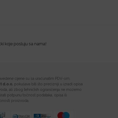
tki koje posluju sa nama!
avedene cijene su sa uračunatim PDV-om.
t d.o.o.
pokušava biti što precizniji u izradi opisa
voda, ali zbog tehničkih ograničenja ne možemo
irati potpunu točnost podataka, opisa ili
pnosti proizvoda.