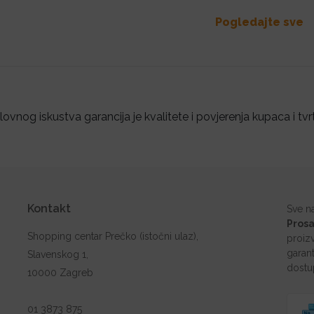
Pogledajte sve
ovnog iskustva garancija je kvalitete i povjerenja kupaca i tvr
Kontakt
Sve n
Prosa
Shopping centar Prečko (istočni ulaz),
proiz
garant
Slavenskog 1,
dostu
10000 Zagreb
01 3873 875