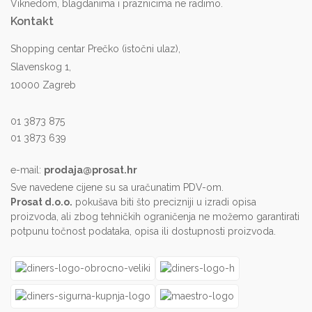
Viknedom, blagdanima i praznicima ne radimo.
Kontakt
Shopping centar Prečko (istočni ulaz),
Slavenskog 1,
10000 Zagreb
01 3873 875
01 3873 639
e-mail:
prodaja@prosat.hr
Sve navedene cijene su sa uračunatim PDV-om.
Prosat d.o.o.
pokušava biti što precizniji u izradi opisa
proizvoda, ali zbog tehničkih ograničenja ne možemo garantirati
potpunu točnost podataka, opisa ili dostupnosti proizvoda.