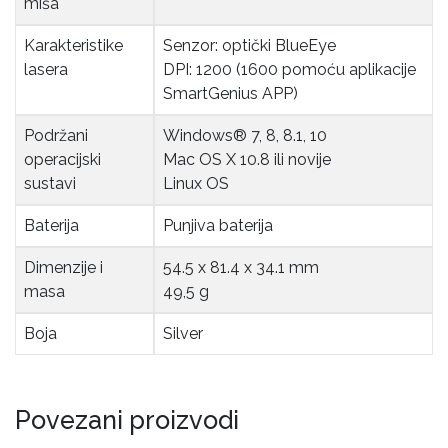
miša
Karakteristike 
Senzor: optički BlueEye
lasera
DPI: 1200 (1600 pomoću aplikacije
SmartGenius APP)
Podržani 
Windows® 7, 8, 8.1, 10
operacijski 
Mac OS X 10.8 ili novije
sustavi
Linux OS
Baterija
Punjiva baterija
Dimenzije i 
54.5 x 81.4 x 34.1 mm
masa
49,5 g
Boja
Silver
Povezani proizvodi