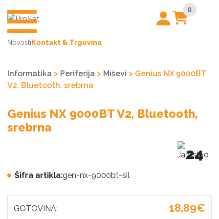
0
Novosti
Kontakt & Trgovina
Informatika
>
Periferija
>
Miševi
> Genius NX 9000BT
V2, Bluetooth, srebrna
Genius NX 9000BT V2, Bluetooth,
srebrna
24
Šifra artikla:
gen-nx-9000bt-sil
18,89€
GOTOVINA: