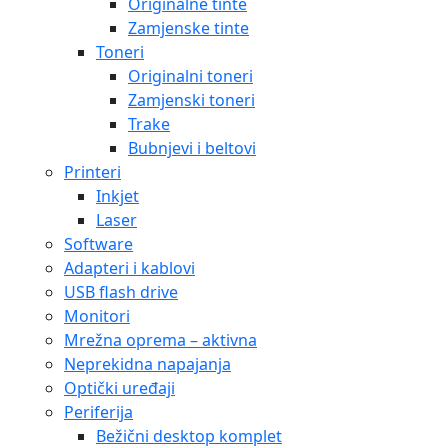
Originalne tinte
Zamjenske tinte
Toneri
Originalni toneri
Zamjenski toneri
Trake
Bubnjevi i beltovi
Printeri
Inkjet
Laser
Software
Adapteri i kablovi
USB flash drive
Monitori
Mrežna oprema – aktivna
Neprekidna napajanja
Optički uređaji
Periferija
Bežični desktop komplet