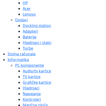
HP
Acer
Lenovo
Dodaci
Docking station
Adapteri
Baterije
Hladnjaci i stalci
Torbe
Stolna računala
Informatika
PC komponente
Audio/tv kartice
TV kartice
Grafičke kartice
Hladnjaci
Napajanja
Kontroleri
Matične ploče