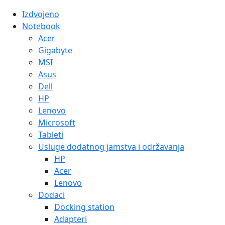
Izdvojeno
Notebook
Acer
Gigabyte
MSI
Asus
Dell
HP
Lenovo
Microsoft
Tableti
Usluge dodatnog jamstva i održavanja
HP
Acer
Lenovo
Dodaci
Docking station
Adapteri