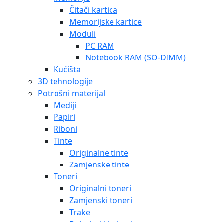
Čitači kartica
Memorijske kartice
Moduli
PC RAM
Notebook RAM (SO-DIMM)
Kućišta
3D tehnologije
Potrošni materijal
Mediji
Papiri
Riboni
Tinte
Originalne tinte
Zamjenske tinte
Toneri
Originalni toneri
Zamjenski toneri
Trake