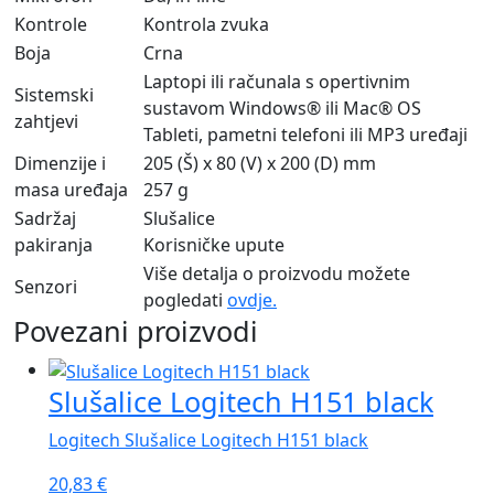
Kontrole
Kontrola zvuka
Boja
Crna
Laptopi ili računala s opertivnim
Sistemski
sustavom Windows® ili Mac® OS
zahtjevi
Tableti, pametni telefoni ili MP3 uređaji
Dimenzije i
205 (Š) x 80 (V) x 200 (D) mm
masa uređaja
257 g
Sadržaj
Slušalice
pakiranja
Korisničke upute
Više detalja o proizvodu možete
Senzori
pogledati
ovdje.
Povezani proizvodi
Slušalice Logitech H151 black
Logitech Slušalice Logitech H151 black
20,83
€