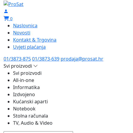
0
Naslovnica
Novosti
Kontakt & Trgovina
Uvjeti plaćanja
01/3873-875
01/3873-639
prodaja@prosat.hr
Svi proizvodi
Svi proizvodi
All-in-one
Informatika
Izdvojeno
Kućanski aparti
Notebook
Stolna računala
TV, Audio & Video