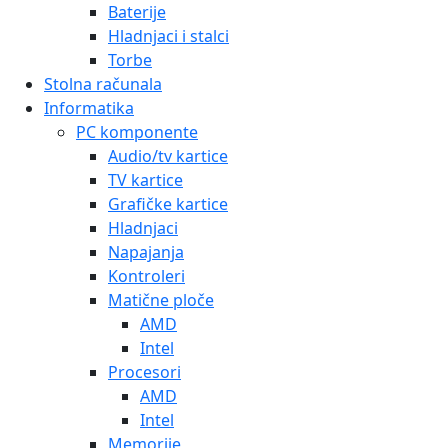
Baterije
Hladnjaci i stalci
Torbe
Stolna računala
Informatika
PC komponente
Audio/tv kartice
TV kartice
Grafičke kartice
Hladnjaci
Napajanja
Kontroleri
Matične ploče
AMD
Intel
Procesori
AMD
Intel
Memorije