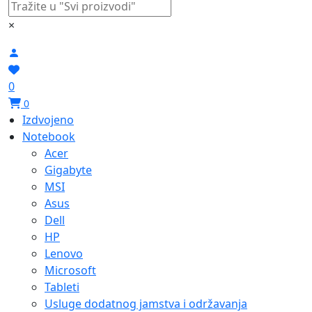
×
0
0
Izdvojeno
Notebook
Acer
Gigabyte
MSI
Asus
Dell
HP
Lenovo
Microsoft
Tableti
Usluge dodatnog jamstva i održavanja