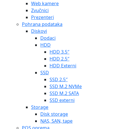
Web kamere
Zvučnici
Prezenteri
Pohrana podataka
Diskovi
Dodaci
HDD
HDD 3.5″
HDD 2.5″
HDD Externi
SSD
SSD 2.5″
SSD M.2 NVMe
SSD M.2 SATA
SSD externi
Storage
Disk storage
NAS, SAN, tape
POS oprema