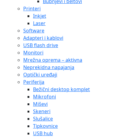
Bubnjevi i beltovi
Printeri
Inkjet
Laser
Software
Adapteri i kablovi
USB flash drive
Monitori
Mrežna oprema – aktivna
Neprekidna napajanja
Optički uređaji
Periferija
Bežični desktop komplet
Mikrofoni
Miševi
Skeneri
Slušalice
Tipkovnice
USB hub