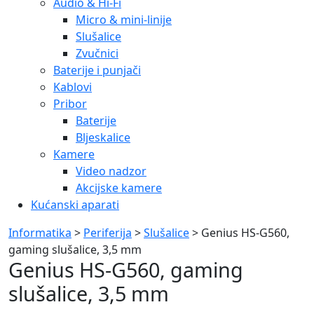
Audio & Hi-Fi
Micro & mini-linije
Slušalice
Zvučnici
Baterije i punjači
Kablovi
Pribor
Baterije
Bljeskalice
Kamere
Video nadzor
Akcijske kamere
Kućanski aparati
Informatika
>
Periferija
>
Slušalice
> Genius HS-G560,
gaming slušalice, 3,5 mm
Genius HS-G560, gaming
slušalice, 3,5 mm