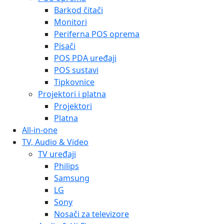
Barkod čitači
Monitori
Periferna POS oprema
Pisači
POS PDA uređaji
POS sustavi
Tipkovnice
Projektori i platna
Projektori
Platna
All-in-one
TV, Audio & Video
TV uređaji
Philips
Samsung
LG
Sony
Nosači za televizore