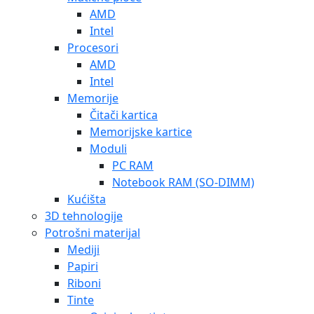
AMD
Intel
Procesori
AMD
Intel
Memorije
Čitači kartica
Memorijske kartice
Moduli
PC RAM
Notebook RAM (SO-DIMM)
Kućišta
3D tehnologije
Potrošni materijal
Mediji
Papiri
Riboni
Tinte