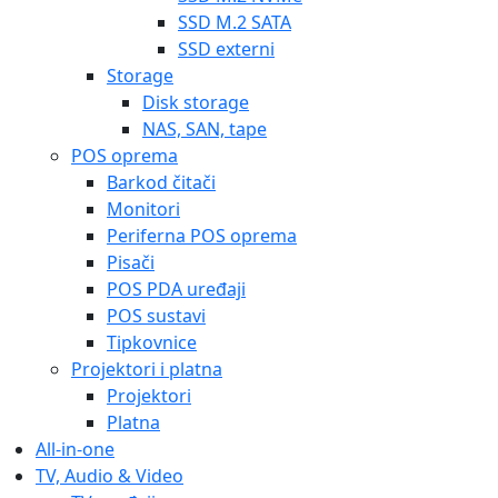
SSD M.2 SATA
SSD externi
Storage
Disk storage
NAS, SAN, tape
POS oprema
Barkod čitači
Monitori
Periferna POS oprema
Pisači
POS PDA uređaji
POS sustavi
Tipkovnice
Projektori i platna
Projektori
Platna
All-in-one
TV, Audio & Video