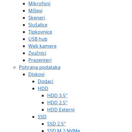
Mikrofoni
Miševi
Skeneri
Slušalice
Tipkovnice
USB hub
Web kamere
Zvučnici
Prezenteri
Pohrana podataka
Diskovi
Dodaci
HDD
HDD 3.5″
HDD 2.5″
HDD Externi
SSD
SSD 2.5″
SSD M.2 NVMe