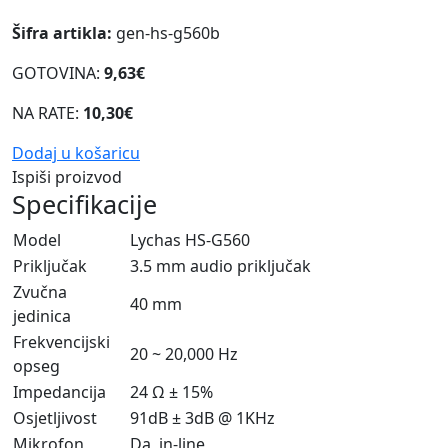
Šifra artikla:
gen-hs-g560b
GOTOVINA:
9,63€
NA RATE:
10,30€
Dodaj u košaricu
Ispiši proizvod
Specifikacije
Model
Lychas HS-G560
Priključak
3.5 mm audio priključak
Zvučna
40 mm
jedinica
Frekvencijski
20 ~ 20,000 Hz
opseg
Impedancija
24 Ω ± 15%
Osjetljivost
91dB ± 3dB @ 1KHz
Mikrofon
Da, in-line