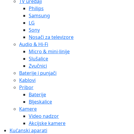
TV uređaji
Philips
Samsung
LG
Sony
Nosači za televizore
Audio & Hi-Fi
Micro & mini-linije
Slušalice
Zvučnici
Baterije i punjači
Kablovi
Pribor
Baterije
Bljeskalice
Kamere
Video nadzor
Akcijske kamere
Kućanski aparati