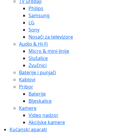
TV uređaji
Philips
Samsung
LG
Sony
Nosači za televizore
Audio & Hi-Fi
Micro & mini-linije
Slušalice
Zvučnici
Baterije i punjači
Kablovi
Pribor
Baterije
Bljeskalice
Kamere
Video nadzor
Akcijske kamere
Kućanski aparati