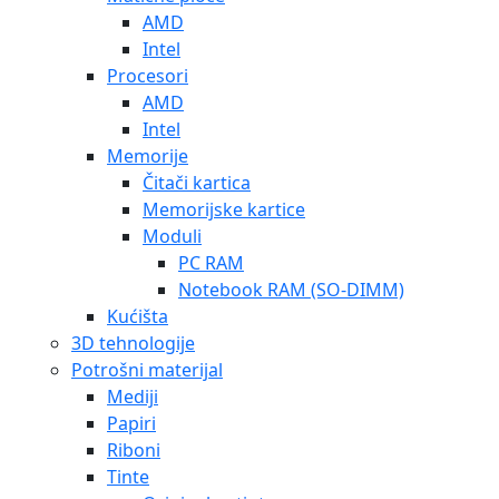
AMD
Intel
Procesori
AMD
Intel
Memorije
Čitači kartica
Memorijske kartice
Moduli
PC RAM
Notebook RAM (SO-DIMM)
Kućišta
3D tehnologije
Potrošni materijal
Mediji
Papiri
Riboni
Tinte