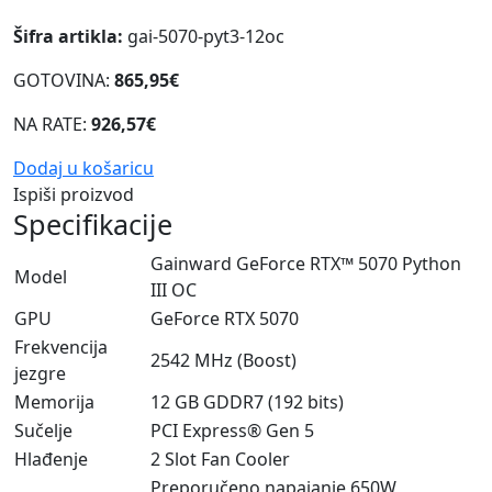
Šifra artikla:
gai-5070-pyt3-12oc
GOTOVINA:
865,95€
NA RATE:
926,57€
Dodaj u košaricu
Ispiši proizvod
Specifikacije
Gainward GeForce RTX™ 5070 Python
Model
III OC
GPU
GeForce RTX 5070
Frekvencija
2542 MHz (Boost)
jezgre
Memorija
12 GB GDDR7 (192 bits)
Sučelje
PCI Express® Gen 5
Hlađenje
2 Slot Fan Cooler
Preporučeno napajanje 650W