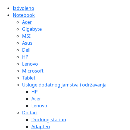
Izdvojeno
Notebook
Acer
Gigabyte
MSI
Asus
Dell
HP
Lenovo
Microsoft
Tableti
Usluge dodatnog jamstva i održavanja
HP
Acer
Lenovo
Dodaci
Docking station
Adapteri