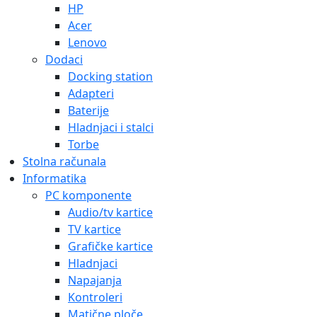
HP
Acer
Lenovo
Dodaci
Docking station
Adapteri
Baterije
Hladnjaci i stalci
Torbe
Stolna računala
Informatika
PC komponente
Audio/tv kartice
TV kartice
Grafičke kartice
Hladnjaci
Napajanja
Kontroleri
Matične ploče