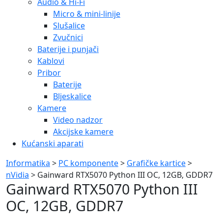
Audio & Hi-Fi
Micro & mini-linije
Slušalice
Zvučnici
Baterije i punjači
Kablovi
Pribor
Baterije
Bljeskalice
Kamere
Video nadzor
Akcijske kamere
Kućanski aparati
Informatika
>
PC komponente
>
Grafičke kartice
>
nVidia
> Gainward RTX5070 Python III OC, 12GB, GDDR7
Gainward RTX5070 Python III
OC, 12GB, GDDR7