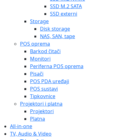
SSD M.2 SATA
SSD externi
Storage
Disk storage
NAS, SAN, tape
POS oprema
Barkod čitači
Monitori
Periferna POS oprema
Pisači
POS PDA uređaji
POS sustavi
Tipkovnice
Projektori i platna
Projektori
Platna
All-in-one
TV, Audio & Video