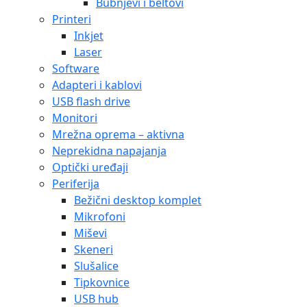
Bubnjevi i beltovi
Printeri
Inkjet
Laser
Software
Adapteri i kablovi
USB flash drive
Monitori
Mrežna oprema – aktivna
Neprekidna napajanja
Optički uređaji
Periferija
Bežični desktop komplet
Mikrofoni
Miševi
Skeneri
Slušalice
Tipkovnice
USB hub