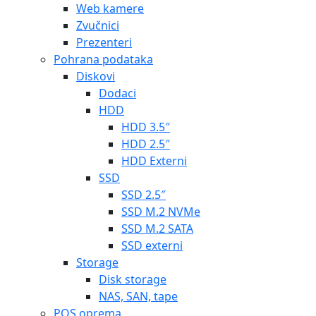
Web kamere
Zvučnici
Prezenteri
Pohrana podataka
Diskovi
Dodaci
HDD
HDD 3.5″
HDD 2.5″
HDD Externi
SSD
SSD 2.5″
SSD M.2 NVMe
SSD M.2 SATA
SSD externi
Storage
Disk storage
NAS, SAN, tape
POS oprema