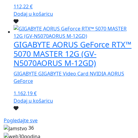
112,22
€
Dodaj u košaricu
GIGABYTE AORUS GeForce RTX™
5070 MASTER 12G (GV-
N5070AORUS M-12GD)
GIGABYTE GIGABYTE Video Card NVIDIA AORUS
GeForce
1.162,19
€
Dodaj u košaricu
Pogledajte sve
36