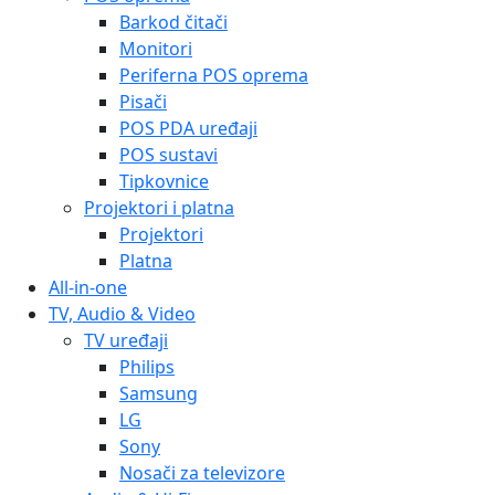
Barkod čitači
Monitori
Periferna POS oprema
Pisači
POS PDA uređaji
POS sustavi
Tipkovnice
Projektori i platna
Projektori
Platna
All-in-one
TV, Audio & Video
TV uređaji
Philips
Samsung
LG
Sony
Nosači za televizore