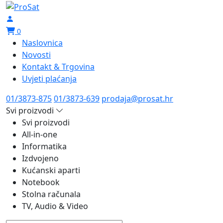
0
Naslovnica
Novosti
Kontakt & Trgovina
Uvjeti plaćanja
01/3873-875
01/3873-639
prodaja@prosat.hr
Svi proizvodi
Svi proizvodi
All-in-one
Informatika
Izdvojeno
Kućanski aparti
Notebook
Stolna računala
TV, Audio & Video