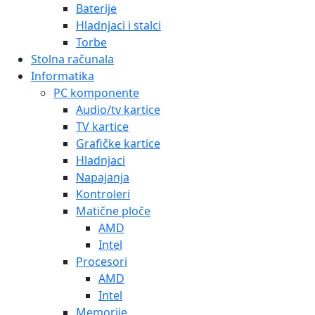
Baterije
Hladnjaci i stalci
Torbe
Stolna računala
Informatika
PC komponente
Audio/tv kartice
TV kartice
Grafičke kartice
Hladnjaci
Napajanja
Kontroleri
Matične ploče
AMD
Intel
Procesori
AMD
Intel
Memorije