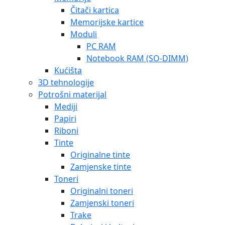
Čitači kartica
Memorijske kartice
Moduli
PC RAM
Notebook RAM (SO-DIMM)
Kućišta
3D tehnologije
Potrošni materijal
Mediji
Papiri
Riboni
Tinte
Originalne tinte
Zamjenske tinte
Toneri
Originalni toneri
Zamjenski toneri
Trake