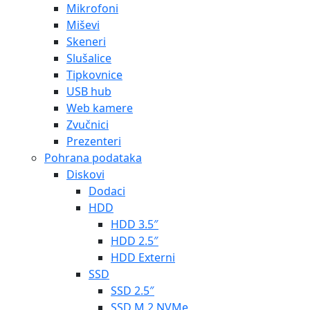
Mikrofoni
Miševi
Skeneri
Slušalice
Tipkovnice
USB hub
Web kamere
Zvučnici
Prezenteri
Pohrana podataka
Diskovi
Dodaci
HDD
HDD 3.5″
HDD 2.5″
HDD Externi
SSD
SSD 2.5″
SSD M.2 NVMe