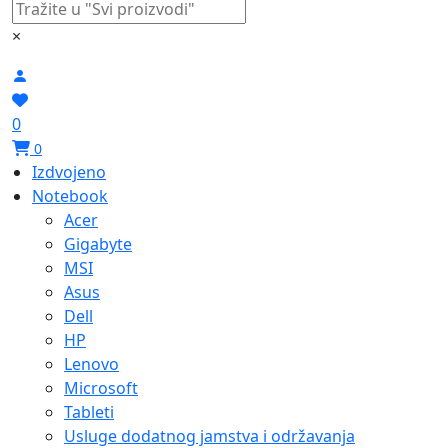
×
0
0
Izdvojeno
Notebook
Acer
Gigabyte
MSI
Asus
Dell
HP
Lenovo
Microsoft
Tableti
Usluge dodatnog jamstva i održavanja