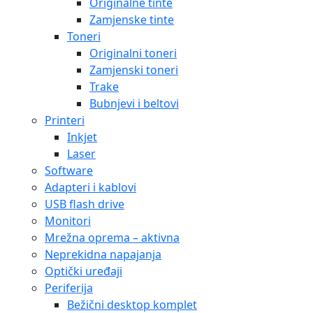
Originalne tinte
Zamjenske tinte
Toneri
Originalni toneri
Zamjenski toneri
Trake
Bubnjevi i beltovi
Printeri
Inkjet
Laser
Software
Adapteri i kablovi
USB flash drive
Monitori
Mrežna oprema – aktivna
Neprekidna napajanja
Optički uređaji
Periferija
Bežični desktop komplet