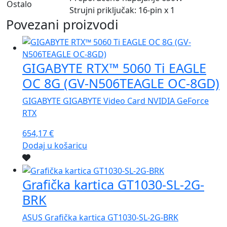
Ostalo
Strujni priključak: 16-pin x 1
Povezani proizvodi
GIGABYTE RTX™ 5060 Ti EAGLE
OC 8G (GV-N506TEAGLE OC-8GD)
GIGABYTE GIGABYTE Video Card NVIDIA GeForce
RTX
654,17
€
Dodaj u košaricu
Grafička kartica GT1030-SL-2G-
BRK
ASUS Grafička kartica GT1030-SL-2G-BRK