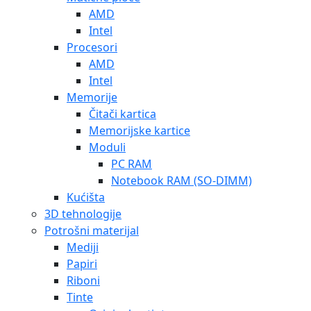
AMD
Intel
Procesori
AMD
Intel
Memorije
Čitači kartica
Memorijske kartice
Moduli
PC RAM
Notebook RAM (SO-DIMM)
Kućišta
3D tehnologije
Potrošni materijal
Mediji
Papiri
Riboni
Tinte