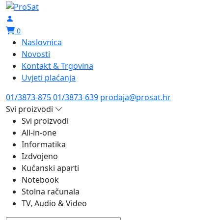
0
Naslovnica
Novosti
Kontakt & Trgovina
Uvjeti plaćanja
01/3873-875
01/3873-639
prodaja@prosat.hr
Svi proizvodi
Svi proizvodi
All-in-one
Informatika
Izdvojeno
Kućanski aparti
Notebook
Stolna računala
TV, Audio & Video