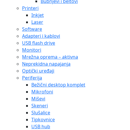
Bubnjevi i beltovi
Printeri
Inkjet
Laser
Software
Adapteri i kablovi
USB flash drive
Monitori
Mrežna oprema – aktivna
Neprekidna napajanja
Optički uređaji
Periferija
Bežični desktop komplet
Mikrofoni
Miševi
Skeneri
Slušalice
Tipkovnice
USB hub