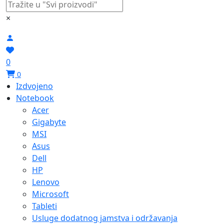
×
0
0
Izdvojeno
Notebook
Acer
Gigabyte
MSI
Asus
Dell
HP
Lenovo
Microsoft
Tableti
Usluge dodatnog jamstva i održavanja