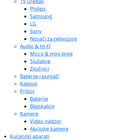
TV uređaji
Philips
Samsung
LG
Sony
Nosači za televizore
Audio & Hi-Fi
Micro & mini-linije
Slušalice
Zvučnici
Baterije i punjači
Kablovi
Pribor
Baterije
Bljeskalice
Kamere
Video nadzor
Akcijske kamere
Kućanski aparati