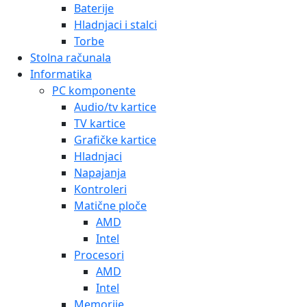
Baterije
Hladnjaci i stalci
Torbe
Stolna računala
Informatika
PC komponente
Audio/tv kartice
TV kartice
Grafičke kartice
Hladnjaci
Napajanja
Kontroleri
Matične ploče
AMD
Intel
Procesori
AMD
Intel
Memorije