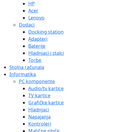
HP
Acer
Lenovo
Dodaci
Docking station
Adapteri
Baterije
Hladnjaci i stalci
Torbe
Stolna računala
Informatika
PC komponente
Audio/tv kartice
TV kartice
Grafičke kartice
Hladnjaci
Napajanja
Kontroleri
Matične ploče