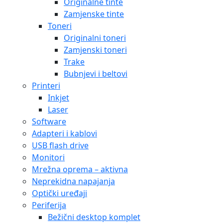
Originalne tinte
Zamjenske tinte
Toneri
Originalni toneri
Zamjenski toneri
Trake
Bubnjevi i beltovi
Printeri
Inkjet
Laser
Software
Adapteri i kablovi
USB flash drive
Monitori
Mrežna oprema – aktivna
Neprekidna napajanja
Optički uređaji
Periferija
Bežični desktop komplet