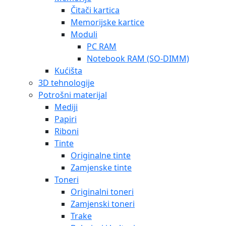
Čitači kartica
Memorijske kartice
Moduli
PC RAM
Notebook RAM (SO-DIMM)
Kućišta
3D tehnologije
Potrošni materijal
Mediji
Papiri
Riboni
Tinte
Originalne tinte
Zamjenske tinte
Toneri
Originalni toneri
Zamjenski toneri
Trake