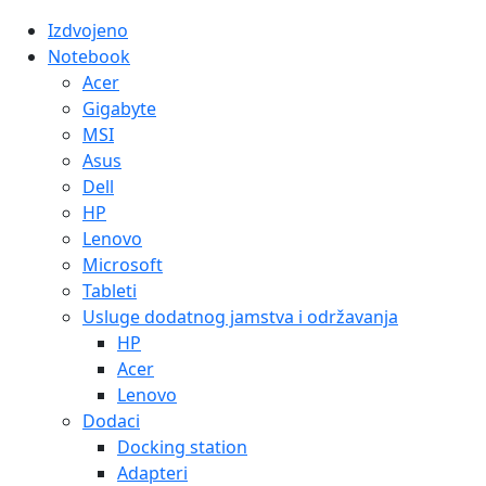
Izdvojeno
Notebook
Acer
Gigabyte
MSI
Asus
Dell
HP
Lenovo
Microsoft
Tableti
Usluge dodatnog jamstva i održavanja
HP
Acer
Lenovo
Dodaci
Docking station
Adapteri