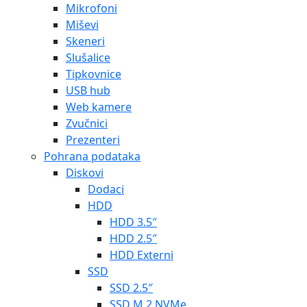
Mikrofoni
Miševi
Skeneri
Slušalice
Tipkovnice
USB hub
Web kamere
Zvučnici
Prezenteri
Pohrana podataka
Diskovi
Dodaci
HDD
HDD 3.5″
HDD 2.5″
HDD Externi
SSD
SSD 2.5″
SSD M.2 NVMe