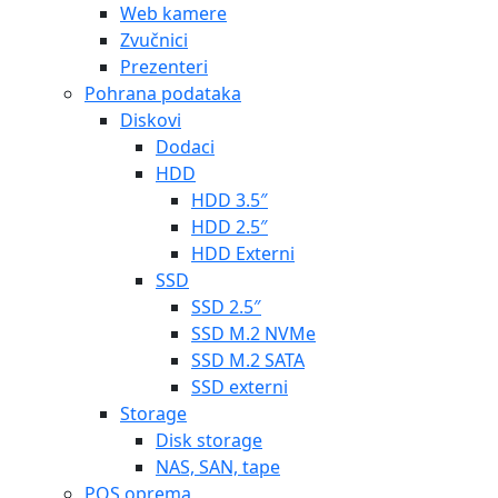
Web kamere
Zvučnici
Prezenteri
Pohrana podataka
Diskovi
Dodaci
HDD
HDD 3.5″
HDD 2.5″
HDD Externi
SSD
SSD 2.5″
SSD M.2 NVMe
SSD M.2 SATA
SSD externi
Storage
Disk storage
NAS, SAN, tape
POS oprema