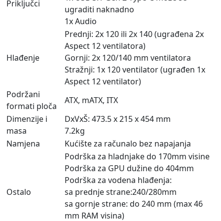
Priključci
ugraditi naknadno
1x Audio
Prednji: 2x 120 ili 2x 140 (ugrađena 2x
Aspect 12 ventilatora)
Hlađenje
Gornji: 2x 120/140 mm ventilatora
Stražnji: 1x 120 ventilator (ugrađen 1x
Aspect 12 ventilator)
Podržani
ATX, mATX, ITX
formati ploča
Dimenzije i
DxVxŠ: 473.5 x 215 x 454 mm
masa
7.2kg
Namjena
Kućište za računalo bez napajanja
Podrška za hladnjake do 170mm visine
Podrška za GPU dužine do 404mm
Podrška za vodena hlađenja:
Ostalo
sa prednje strane:240/280mm
sa gornje strane: do 240 mm (max 46
mm RAM visina)