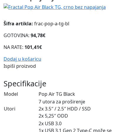
Šifra artikla:
frac-pop-a-tg-bl
GOTOVINA:
94,78€
NA RATE:
101,41€
Dodaj u košaricu
Ispiši proizvod
Specifikacije
Model
Pop Air TG Black
7 utora za proširenje
Utori
2x 3.5″ / 2.5″ HDD / SSD
2x 5,25″ ODD
2x USB 3.0
1x USB 3.1 Gen 2 Type-C može se