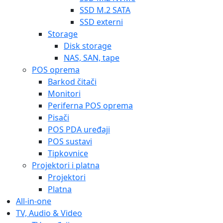
SSD M.2 SATA
SSD externi
Storage
Disk storage
NAS, SAN, tape
POS oprema
Barkod čitači
Monitori
Periferna POS oprema
Pisači
POS PDA uređaji
POS sustavi
Tipkovnice
Projektori i platna
Projektori
Platna
All-in-one
TV, Audio & Video