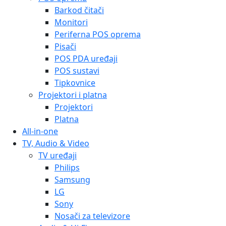
Barkod čitači
Monitori
Periferna POS oprema
Pisači
POS PDA uređaji
POS sustavi
Tipkovnice
Projektori i platna
Projektori
Platna
All-in-one
TV, Audio & Video
TV uređaji
Philips
Samsung
LG
Sony
Nosači za televizore