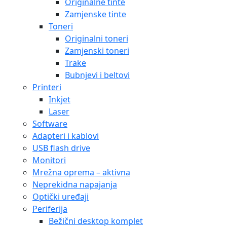
Originalne tinte
Zamjenske tinte
Toneri
Originalni toneri
Zamjenski toneri
Trake
Bubnjevi i beltovi
Printeri
Inkjet
Laser
Software
Adapteri i kablovi
USB flash drive
Monitori
Mrežna oprema – aktivna
Neprekidna napajanja
Optički uređaji
Periferija
Bežični desktop komplet