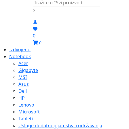
×
0
0
Izdvojeno
Notebook
Acer
Gigabyte
MSI
Asus
Dell
HP
Lenovo
Microsoft
Tableti
Usluge dodatnog jamstva i održavanja