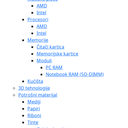
AMD
Intel
Procesori
AMD
Intel
Memorije
Čitači kartica
Memorijske kartice
Moduli
PC RAM
Notebook RAM (SO-DIMM)
Kućišta
3D tehnologije
Potrošni materijal
Mediji
Papiri
Riboni
Tinte