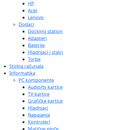
HP
Acer
Lenovo
Dodaci
Docking station
Adapteri
Baterije
Hladnjaci i stalci
Torbe
Stolna računala
Informatika
PC komponente
Audio/tv kartice
TV kartice
Grafičke kartice
Hladnjaci
Napajanja
Kontroleri
Matične ploče