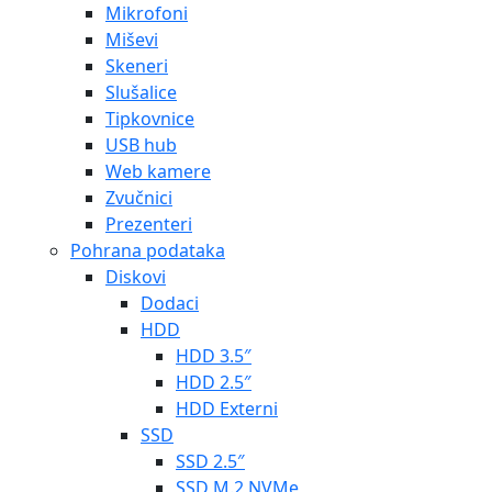
Mikrofoni
Miševi
Skeneri
Slušalice
Tipkovnice
USB hub
Web kamere
Zvučnici
Prezenteri
Pohrana podataka
Diskovi
Dodaci
HDD
HDD 3.5″
HDD 2.5″
HDD Externi
SSD
SSD 2.5″
SSD M.2 NVMe