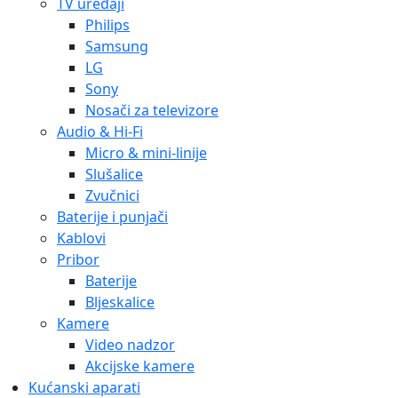
TV uređaji
Philips
Samsung
LG
Sony
Nosači za televizore
Audio & Hi-Fi
Micro & mini-linije
Slušalice
Zvučnici
Baterije i punjači
Kablovi
Pribor
Baterije
Bljeskalice
Kamere
Video nadzor
Akcijske kamere
Kućanski aparati