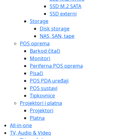
SSD M.2 SATA
SSD externi
Storage
Disk storage
NAS, SAN, tape
POS oprema
Barkod čitači
Monitori
Periferna POS oprema
Pisači
POS PDA uređaji
POS sustavi
Tipkovnice
Projektori i platna
Projektori
Platna
All-in-one
TV, Audio & Video