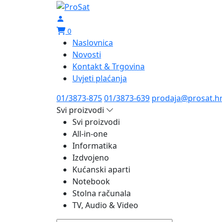
0
Naslovnica
Novosti
Kontakt & Trgovina
Uvjeti plaćanja
01/3873-875
01/3873-639
prodaja@prosat.h
Svi proizvodi
Svi proizvodi
All-in-one
Informatika
Izdvojeno
Kućanski aparti
Notebook
Stolna računala
TV, Audio & Video