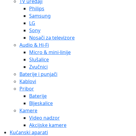
TV uređaji
Philips
Samsung
LG
Sony
Nosači za televizore
Audio & Hi-Fi
Micro & mini-linije
Slušalice
Zvučnici
Baterije i punjači
Kablovi
Pribor
Baterije
Bljeskalice
Kamere
Video nadzor
Akcijske kamere
Kućanski aparati