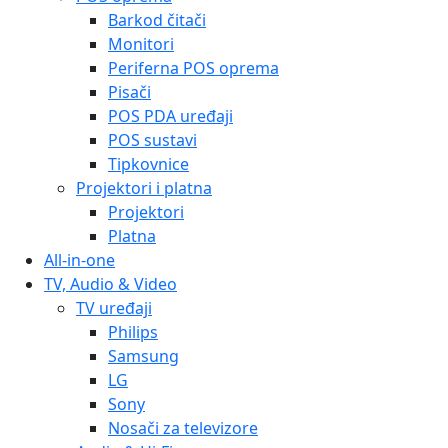
Barkod čitači
Monitori
Periferna POS oprema
Pisači
POS PDA uređaji
POS sustavi
Tipkovnice
Projektori i platna
Projektori
Platna
All-in-one
TV, Audio & Video
TV uređaji
Philips
Samsung
LG
Sony
Nosači za televizore