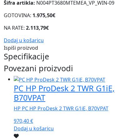
Šifra artikla:
N004PT3680MTEMEA_VP_WIN-09
GOTOVINA:
1.975,50€
NA RATE:
2.113,79€
Dodaj u košaricu
Ispiši proizvod
Specifikacije
Povezani proizvodi
PC HP ProDesk 2 TWR G1iE,
B70VPAT
HP PC HP ProDesk 2 TWR G1iE, B70VPAT
970,40
€
Dodaj u košaricu