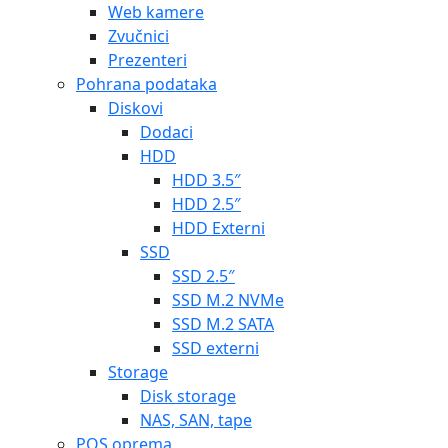
Web kamere
Zvučnici
Prezenteri
Pohrana podataka
Diskovi
Dodaci
HDD
HDD 3.5″
HDD 2.5″
HDD Externi
SSD
SSD 2.5″
SSD M.2 NVMe
SSD M.2 SATA
SSD externi
Storage
Disk storage
NAS, SAN, tape
POS oprema