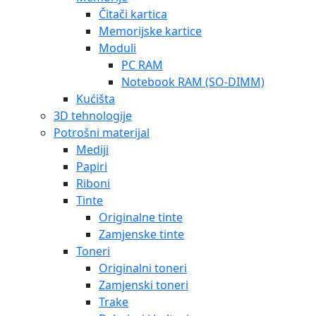
Čitači kartica
Memorijske kartice
Moduli
PC RAM
Notebook RAM (SO-DIMM)
Kućišta
3D tehnologije
Potrošni materijal
Mediji
Papiri
Riboni
Tinte
Originalne tinte
Zamjenske tinte
Toneri
Originalni toneri
Zamjenski toneri
Trake