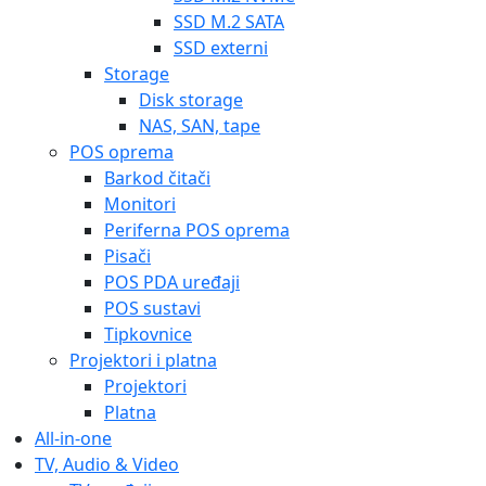
SSD M.2 SATA
SSD externi
Storage
Disk storage
NAS, SAN, tape
POS oprema
Barkod čitači
Monitori
Periferna POS oprema
Pisači
POS PDA uređaji
POS sustavi
Tipkovnice
Projektori i platna
Projektori
Platna
All-in-one
TV, Audio & Video