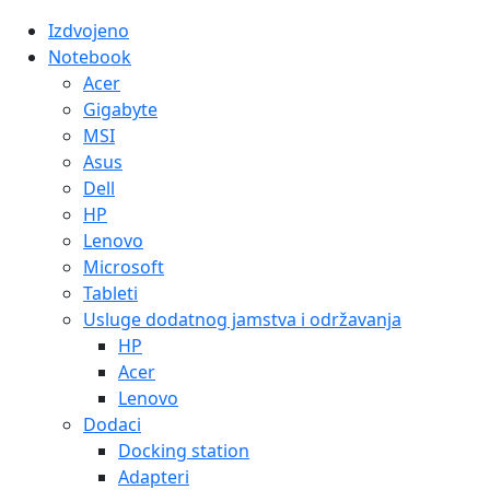
Izdvojeno
Notebook
Acer
Gigabyte
MSI
Asus
Dell
HP
Lenovo
Microsoft
Tableti
Usluge dodatnog jamstva i održavanja
HP
Acer
Lenovo
Dodaci
Docking station
Adapteri