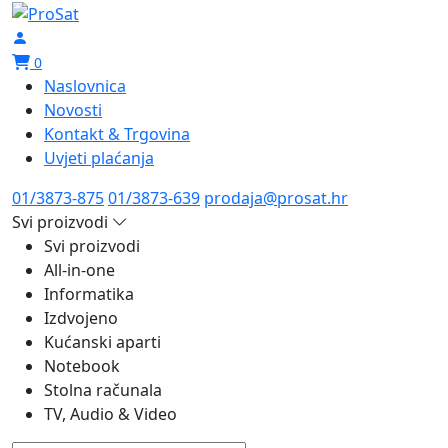
0
Naslovnica
Novosti
Kontakt & Trgovina
Uvjeti plaćanja
01/3873-875
01/3873-639
prodaja@prosat.hr
Svi proizvodi
Svi proizvodi
All-in-one
Informatika
Izdvojeno
Kućanski aparti
Notebook
Stolna računala
TV, Audio & Video