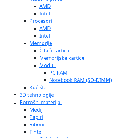
AMD
Intel
Procesori
AMD
Intel
Memorije
Čitači kartica
Memorijske kartice
Moduli
PC RAM
Notebook RAM (SO-DIMM)
Kućišta
3D tehnologije
Potrošni materijal
Mediji
Papiri
Riboni
Tinte