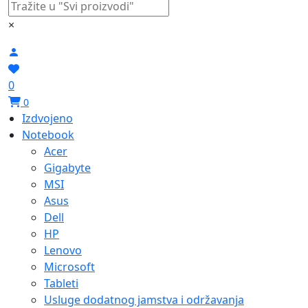
×
0
0
Izdvojeno
Notebook
Acer
Gigabyte
MSI
Asus
Dell
HP
Lenovo
Microsoft
Tableti
Usluge dodatnog jamstva i održavanja