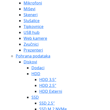
Mikrofoni
Miševi
Skeneri
Slušalice
Tipkovnice
USB hub
Web kamere
Zvučnici
Prezenteri
Pohrana podataka
Diskovi
Dodaci
HDD
HDD 3.5″
HDD 2.5″
HDD Externi
SSD
SSD 2.5″
SSD M.2 NVMe