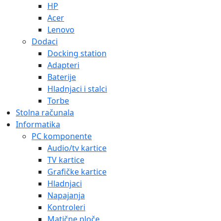
HP
Acer
Lenovo
Dodaci
Docking station
Adapteri
Baterije
Hladnjaci i stalci
Torbe
Stolna računala
Informatika
PC komponente
Audio/tv kartice
TV kartice
Grafičke kartice
Hladnjaci
Napajanja
Kontroleri
Matične ploče