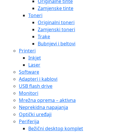
Originalne tinte
Zamjenske tinte
Toneri
Originalni toneri
Zamjenski toneri
Trake
Bubnjevi i beltovi
Printeri
Inkjet
Laser
Software
Adapteri i kablovi
USB flash drive
Monitori
Mrežna oprema – aktivna
Neprekidna napajanja
Optički uređaji
Periferija
Bežični desktop komplet