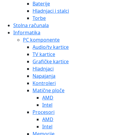
Baterije
Hladnjaci i stalci
Torbe
Stolna računala
Informatika
PC komponente
Audio/tv kartice
TV kartice
Grafičke kartice
Hladnjaci
Napajanja
Kontroleri
Matične ploče
AMD
Intel
Procesori
AMD
Intel
Memorije