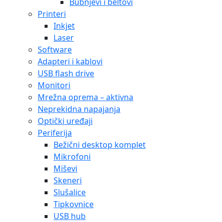
Bubnjevi i beltovi
Printeri
Inkjet
Laser
Software
Adapteri i kablovi
USB flash drive
Monitori
Mrežna oprema – aktivna
Neprekidna napajanja
Optički uređaji
Periferija
Bežični desktop komplet
Mikrofoni
Miševi
Skeneri
Slušalice
Tipkovnice
USB hub