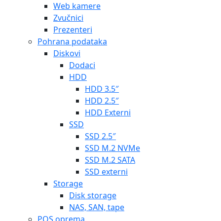
Web kamere
Zvučnici
Prezenteri
Pohrana podataka
Diskovi
Dodaci
HDD
HDD 3.5″
HDD 2.5″
HDD Externi
SSD
SSD 2.5″
SSD M.2 NVMe
SSD M.2 SATA
SSD externi
Storage
Disk storage
NAS, SAN, tape
POS oprema