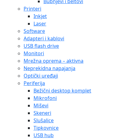
Bubnjevi i beltovi
Printeri
Inkjet
Laser
Software
Adapteri i kablovi
USB flash drive
Monitori
Mrežna oprema – aktivna
Neprekidna napajanja
Optički uređaji
Periferija
Bežični desktop komplet
Mikrofoni
Miševi
Skeneri
Slušalice
Tipkovnice
USB hub