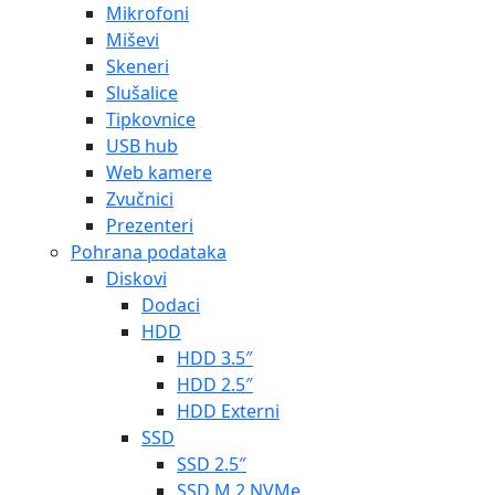
Mikrofoni
Miševi
Skeneri
Slušalice
Tipkovnice
USB hub
Web kamere
Zvučnici
Prezenteri
Pohrana podataka
Diskovi
Dodaci
HDD
HDD 3.5″
HDD 2.5″
HDD Externi
SSD
SSD 2.5″
SSD M.2 NVMe