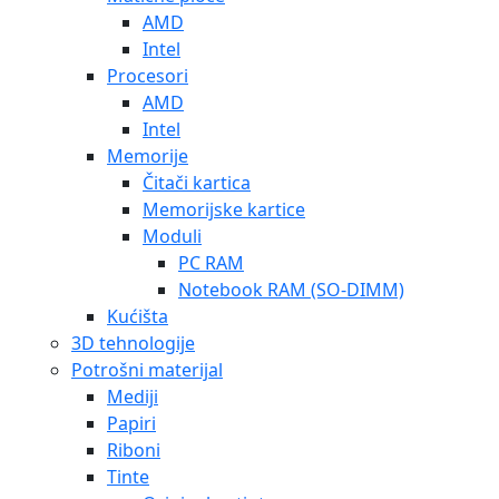
AMD
Intel
Procesori
AMD
Intel
Memorije
Čitači kartica
Memorijske kartice
Moduli
PC RAM
Notebook RAM (SO-DIMM)
Kućišta
3D tehnologije
Potrošni materijal
Mediji
Papiri
Riboni
Tinte