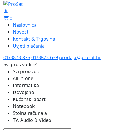
0
Naslovnica
Novosti
Kontakt & Trgovina
Uvjeti plaćanja
01/3873-875
01/3873-639
prodaja@prosat.hr
Svi proizvodi
Svi proizvodi
All-in-one
Informatika
Izdvojeno
Kućanski aparti
Notebook
Stolna računala
TV, Audio & Video