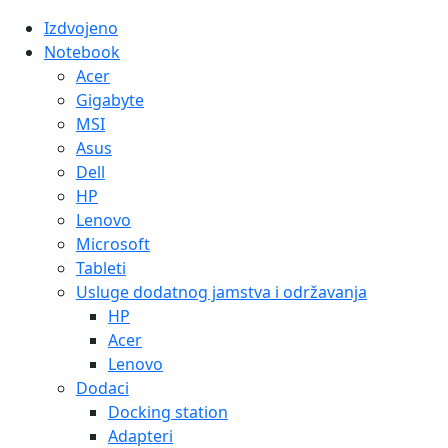
Izdvojeno
Notebook
Acer
Gigabyte
MSI
Asus
Dell
HP
Lenovo
Microsoft
Tableti
Usluge dodatnog jamstva i održavanja
HP
Acer
Lenovo
Dodaci
Docking station
Adapteri