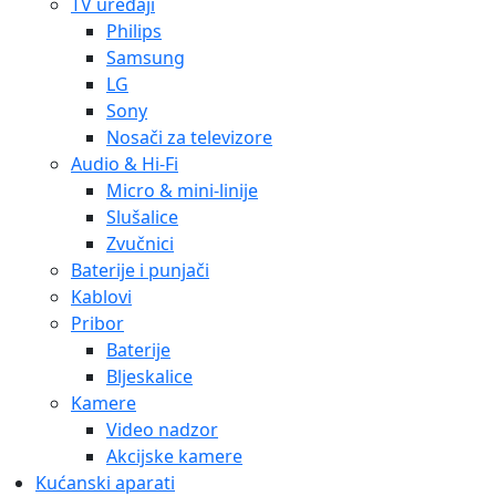
TV uređaji
Philips
Samsung
LG
Sony
Nosači za televizore
Audio & Hi-Fi
Micro & mini-linije
Slušalice
Zvučnici
Baterije i punjači
Kablovi
Pribor
Baterije
Bljeskalice
Kamere
Video nadzor
Akcijske kamere
Kućanski aparati