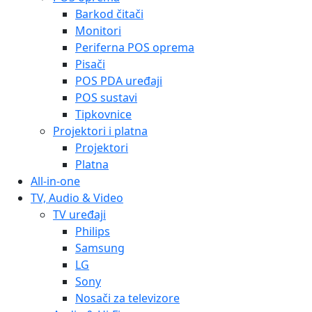
Barkod čitači
Monitori
Periferna POS oprema
Pisači
POS PDA uređaji
POS sustavi
Tipkovnice
Projektori i platna
Projektori
Platna
All-in-one
TV, Audio & Video
TV uređaji
Philips
Samsung
LG
Sony
Nosači za televizore