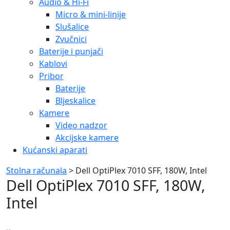
Audio & Hi-Fi
Micro & mini-linije
Slušalice
Zvučnici
Baterije i punjači
Kablovi
Pribor
Baterije
Bljeskalice
Kamere
Video nadzor
Akcijske kamere
Kućanski aparati
Stolna računala
> Dell OptiPlex 7010 SFF, 180W, Intel
Dell OptiPlex 7010 SFF, 180W,
Intel