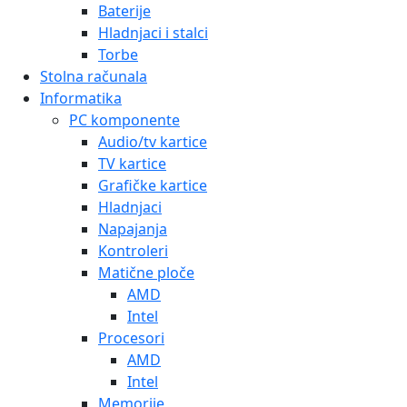
Baterije
Hladnjaci i stalci
Torbe
Stolna računala
Informatika
PC komponente
Audio/tv kartice
TV kartice
Grafičke kartice
Hladnjaci
Napajanja
Kontroleri
Matične ploče
AMD
Intel
Procesori
AMD
Intel
Memorije