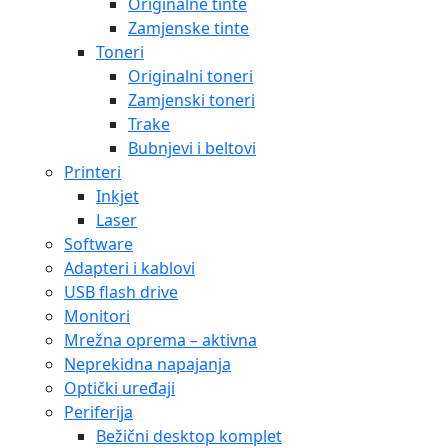
Originalne tinte
Zamjenske tinte
Toneri
Originalni toneri
Zamjenski toneri
Trake
Bubnjevi i beltovi
Printeri
Inkjet
Laser
Software
Adapteri i kablovi
USB flash drive
Monitori
Mrežna oprema – aktivna
Neprekidna napajanja
Optički uređaji
Periferija
Bežični desktop komplet