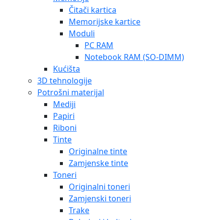
Čitači kartica
Memorijske kartice
Moduli
PC RAM
Notebook RAM (SO-DIMM)
Kućišta
3D tehnologije
Potrošni materijal
Mediji
Papiri
Riboni
Tinte
Originalne tinte
Zamjenske tinte
Toneri
Originalni toneri
Zamjenski toneri
Trake