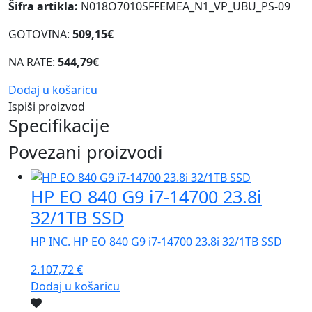
Šifra artikla:
N018O7010SFFEMEA_N1_VP_UBU_PS-09
GOTOVINA:
509,15€
NA RATE:
544,79€
Dodaj u košaricu
Ispiši proizvod
Specifikacije
Povezani proizvodi
HP EO 840 G9 i7-14700 23.8i
32/1TB SSD
HP INC. HP EO 840 G9 i7-14700 23.8i 32/1TB SSD
2.107,72
€
Dodaj u košaricu