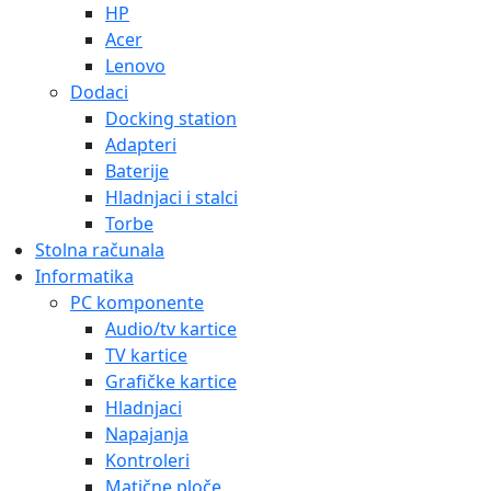
HP
Acer
Lenovo
Dodaci
Docking station
Adapteri
Baterije
Hladnjaci i stalci
Torbe
Stolna računala
Informatika
PC komponente
Audio/tv kartice
TV kartice
Grafičke kartice
Hladnjaci
Napajanja
Kontroleri
Matične ploče