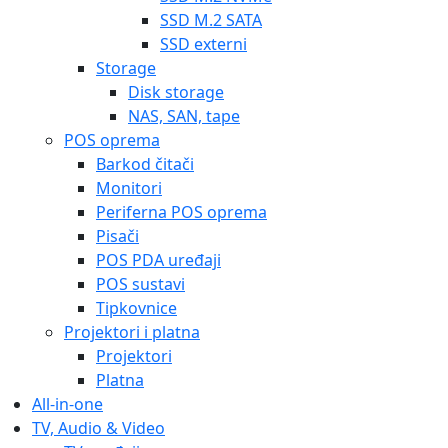
SSD M.2 SATA
SSD externi
Storage
Disk storage
NAS, SAN, tape
POS oprema
Barkod čitači
Monitori
Periferna POS oprema
Pisači
POS PDA uređaji
POS sustavi
Tipkovnice
Projektori i platna
Projektori
Platna
All-in-one
TV, Audio & Video