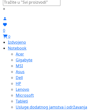
×
0
0
Izdvojeno
Notebook
Acer
Gigabyte
MSI
Asus
Dell
HP
Lenovo
Microsoft
Tableti
Usluge dodatnog jamstva i održavanja