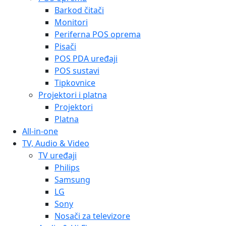
Barkod čitači
Monitori
Periferna POS oprema
Pisači
POS PDA uređaji
POS sustavi
Tipkovnice
Projektori i platna
Projektori
Platna
All-in-one
TV, Audio & Video
TV uređaji
Philips
Samsung
LG
Sony
Nosači za televizore