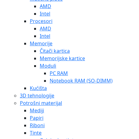
AMD
Intel
Procesori
AMD
Intel
Memorije
Čitači kartica
Memorijske kartice
Moduli
PC RAM
Notebook RAM (SO-DIMM)
Kućišta
3D tehnologije
Potrošni materijal
Mediji
Papiri
Riboni
Tinte