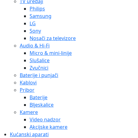
TV uređaji
Philips
Samsung
LG
Sony
Nosači za televizore
Audio & Hi-Fi
Micro & mini-linije
Slušalice
Zvučnici
Baterije i punjači
Kablovi
Pribor
Baterije
Bljeskalice
Kamere
Video nadzor
Akcijske kamere
Kućanski aparati