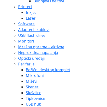
Bubnjevi i beltovi
Printeri
Inkjet
Laser
Software
Adapteri i kablovi
USB flash drive
Monitori
Mrežna oprema – aktivna
Neprekidna napajanja
Optički uređaji
Periferija
Bežični desktop komplet
Mikrofoni
Miševi
Skeneri
Slušalice
Tipkovnice
USB hub