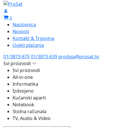
0
Naslovnica
Novosti
Kontakt & Trgovina
Uvjeti plaćanja
01/3873-875
01/3873-639
prodaja@prosat.hr
Svi proizvodi
Svi proizvodi
All-in-one
Informatika
Izdvojeno
Kućanski aparti
Notebook
Stolna računala
TV, Audio & Video