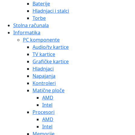
Baterije
Hladnjaci i stalci
Torbe
Stolna računala
Informatika
PC komponente
Audio/tv kartice
TV kartice
Grafičke kartice
Hladnjaci
Napajanja
Kontroleri
Matične ploče
AMD
Intel
Procesori
AMD
Intel
Memorije