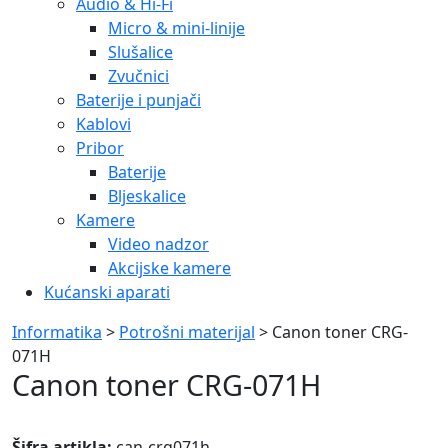
Audio & Hi-Fi
Micro & mini-linije
Slušalice
Zvučnici
Baterije i punjači
Kablovi
Pribor
Baterije
Bljeskalice
Kamere
Video nadzor
Akcijske kamere
Kućanski aparati
Informatika
>
Potrošni materijal
> Canon toner CRG-
071H
Canon toner CRG-071H
Šifra artikla:
can-crg071h