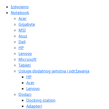
Izdvojeno
Notebook
Acer
Gigabyte
MSI
Asus
Dell
HP
Lenovo
Microsoft
Tableti
Usluge dodatnog jamstva i održavanja
HP
Acer
Lenovo
Dodaci
Docking station
Adapteri