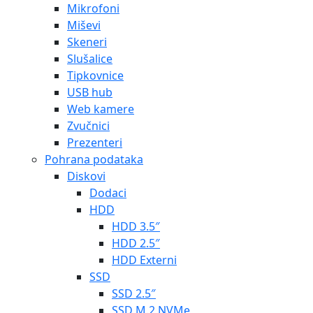
Mikrofoni
Miševi
Skeneri
Slušalice
Tipkovnice
USB hub
Web kamere
Zvučnici
Prezenteri
Pohrana podataka
Diskovi
Dodaci
HDD
HDD 3.5″
HDD 2.5″
HDD Externi
SSD
SSD 2.5″
SSD M.2 NVMe