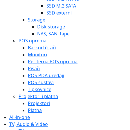
SSD M.2 SATA
SSD externi
Storage
Disk storage
NAS, SAN, tape
POS oprema
Barkod čitači
Monitori
Periferna POS oprema
Pisači
POS PDA uređaji
POS sustavi
Tipkovnice
Projektori i platna
Projektori
Platna
All-in-one
TV, Audio & Video