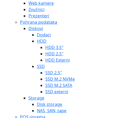
Web kamere
Zvučnici
Prezenteri
Pohrana podataka
Diskovi
Dodaci
HDD
HDD 3.5″
HDD 2.5″
HDD Externi
SSD
SSD 2.5″
SSD M.2 NVMe
SSD M.2 SATA
SSD externi
Storage
Disk storage
NAS, SAN, tape
POS oprema