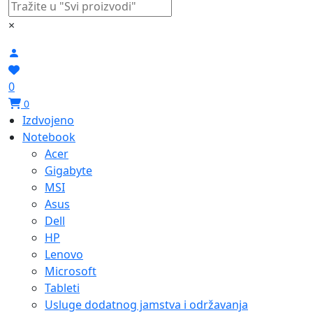
×
0
0
Izdvojeno
Notebook
Acer
Gigabyte
MSI
Asus
Dell
HP
Lenovo
Microsoft
Tableti
Usluge dodatnog jamstva i održavanja