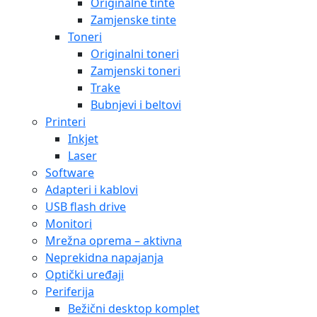
Originalne tinte
Zamjenske tinte
Toneri
Originalni toneri
Zamjenski toneri
Trake
Bubnjevi i beltovi
Printeri
Inkjet
Laser
Software
Adapteri i kablovi
USB flash drive
Monitori
Mrežna oprema – aktivna
Neprekidna napajanja
Optički uređaji
Periferija
Bežični desktop komplet