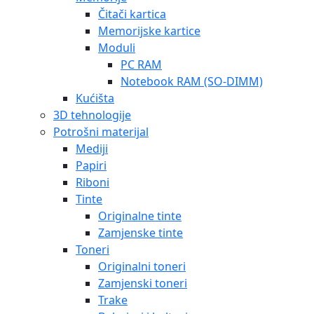
Čitači kartica
Memorijske kartice
Moduli
PC RAM
Notebook RAM (SO-DIMM)
Kućišta
3D tehnologije
Potrošni materijal
Mediji
Papiri
Riboni
Tinte
Originalne tinte
Zamjenske tinte
Toneri
Originalni toneri
Zamjenski toneri
Trake