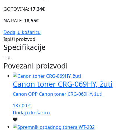
Spremnik otpadnog tonera WT-
202
Canon B2B Spremnik otpadnog tonera WT-202
40,59
€
Dodaj u košaricu
Canon tinta CLI-42PM, foto
magenta
Canon OPP Canon tinta CLI-42PM, foto magenta
16,36
€
Dodaj u košaricu