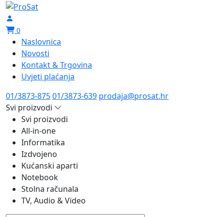
0
Naslovnica
Novosti
Kontakt & Trgovina
Uvjeti plaćanja
01/3873-875
01/3873-639
prodaja@prosat.hr
Izdvojeno
Notebook
Acer
Gigabyte
MSI
Asus
Dell
HP
Lenovo
Microsoft