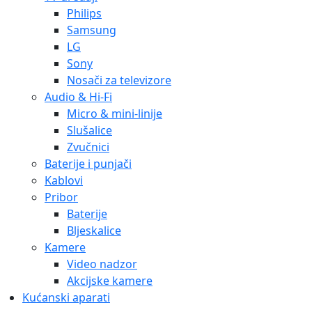
Akcijske kamere
Kućanski aparati
Izdvojeno
Notebook
Acer
Gigabyte
MSI
Asus
Dell
HP
Lenovo
Microsoft
Tableti
Usluge dodatnog jamstva i održavanja
HP
Acer
Lenovo
Dodaci