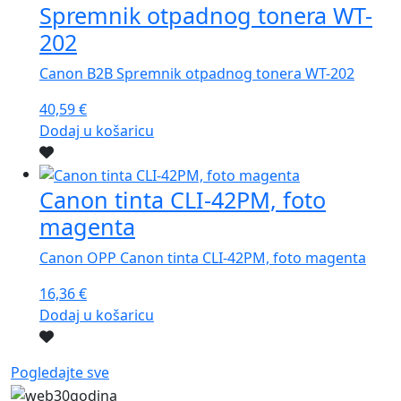
Pogledajte sve
30 godina poslovnog iskustva garancija je kvalitete i
povjerenja kupaca i tvrtki koje posluju sa nama!
Radno vrijeme
Pon - Pet:
08:00 - 16:00
Viknedom, blagdanima i praznicima ne radimo.
Kontakt
Shopping centar Prečko (istočni ulaz),
Slavenskog 1,
10000 Zagreb