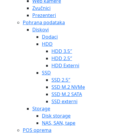
NAS, SAN, tape
POS oprema
Barkod čitači
Monitori
Periferna POS oprema
Pisači
POS PDA uređaji
POS sustavi
Tipkovnice
Projektori i platna
Projektori
Platna
All-in-one
TV, Audio & Video
TV uređaji
Philips
Samsung
LG