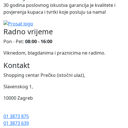
01 3873 875
01 3873 639
e-mail:
prodaja@prosat.hr
Sve navedene cijene su sa uračunatim PDV-om.
Prosat d.o.o.
pokušava biti što precizniji u izradi opisa
proizvoda, ali zbog tehničkih ograničenja ne možemo
garantirati potpunu točnost podataka, opisa ili
dostupnosti proizvoda.
© 2024 Prosat d.o.o. Sva prava pridržana.
Web by: