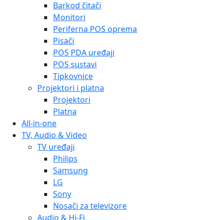
Sony
Nosači za televizore
Audio & Hi-Fi
Micro & mini-linije
Slušalice
Zvučnici
Baterije i punjači
Kablovi
Pribor
Baterije
Bljeskalice
Kamere
Video nadzor
Akcijske kamere
Kućanski aparati
Informatika
>
Potrošni materijal
> Canon tinta PGI-7BK,
crna
Canon tinta PGI-7BK, crna