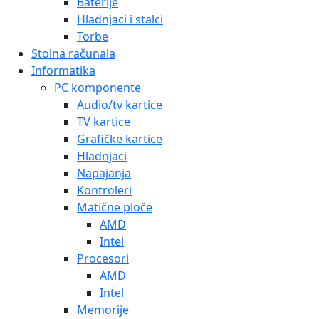
Intel
Memorije
Čitači kartica
Memorijske kartice
Moduli
PC RAM
Notebook RAM (SO-DIMM)
Kućišta
3D tehnologije
Potrošni materijal
Mediji
Papiri
Riboni
Tinte
Originalne tinte
Zamjenske tinte
Toneri
Originalni toneri