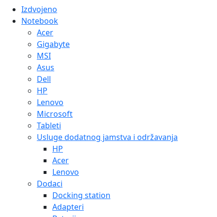
Docking station
Adapteri
Baterije
Hladnjaci i stalci
Torbe
Stolna računala
Informatika
PC komponente
Audio/tv kartice
TV kartice
Grafičke kartice
Hladnjaci
Napajanja
Kontroleri
Matične ploče
AMD
Intel
Procesori
AMD