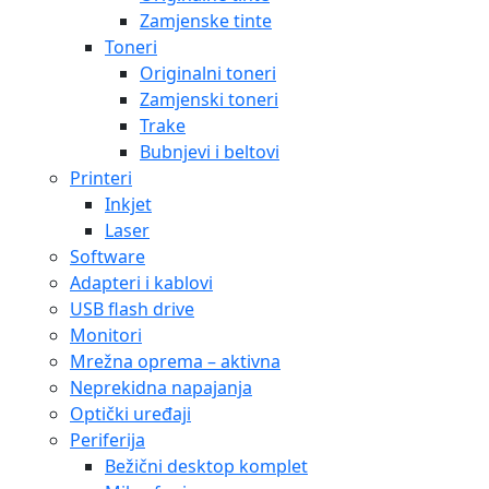
Periferija
Bežični desktop komplet
Mikrofoni
Miševi
Skeneri
Slušalice
Tipkovnice
USB hub
Web kamere
Zvučnici
Prezenteri
Pohrana podataka
Diskovi
Dodaci
HDD
HDD 3.5″
HDD 2.5″
HDD Externi
SSD