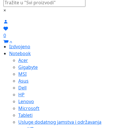
Tableti
Usluge dodatnog jamstva i održavanja
HP
Acer
Lenovo
Dodaci
Docking station
Adapteri
Baterije
Hladnjaci i stalci
Torbe
Stolna računala
Informatika
PC komponente
Audio/tv kartice
TV kartice
Grafičke kartice
Hladnjaci
Napajanja