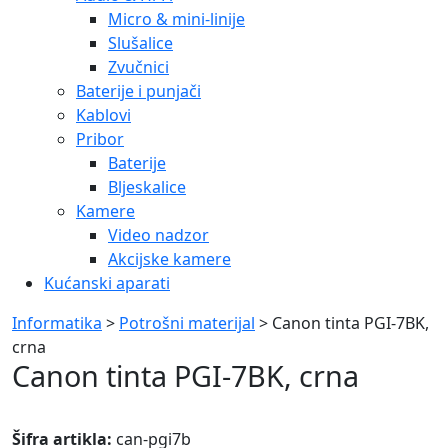
Šifra artikla:
can-pgi7b
GOTOVINA:
17,34€
NA RATE:
18,55€
Dodaj u košaricu
Ispiši proizvod
Specifikacije
Tip
.
Povezani proizvodi
Canon toner CRG-069HY, žuti
Canon OPP Canon toner CRG-069HY, žuti
187,00
€
Dodaj u košaricu