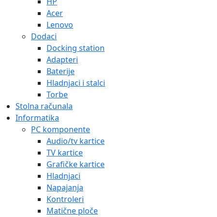
Kontroleri
Matične ploče
AMD
Intel
Procesori
AMD
Intel
Memorije
Čitači kartica
Memorijske kartice
Moduli
PC RAM
Notebook RAM (SO-DIMM)
Kućišta
3D tehnologije
Potrošni materijal
Mediji
Papiri