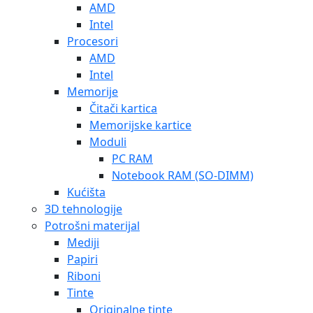
Riboni
Tinte
Originalne tinte
Zamjenske tinte
Toneri
Originalni toneri
Zamjenski toneri
Trake
Bubnjevi i beltovi
Printeri
Inkjet
Laser
Software
Adapteri i kablovi
USB flash drive
Monitori
Mrežna oprema – aktivna
Neprekidna napajanja
Optički uređaji