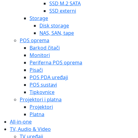
All-in-one
TV, Audio & Video
TV uređaji
Philips
Samsung
LG
Sony
Nosači za televizore
Audio & Hi-Fi
Micro & mini-linije
Slušalice
Zvučnici
Baterije i punjači
Kablovi
Pribor
Baterije
Bljeskalice
Kamere
Video nadzor