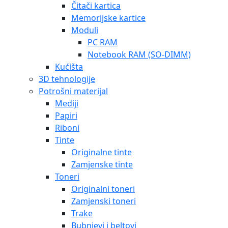
Zamjenski toneri
Trake
Bubnjevi i beltovi
Printeri
Inkjet
Laser
Software
Adapteri i kablovi
USB flash drive
Monitori
Mrežna oprema – aktivna
Neprekidna napajanja
Optički uređaji
Periferija
Bežični desktop komplet
Mikrofoni
Miševi
Skeneri
Slušalice