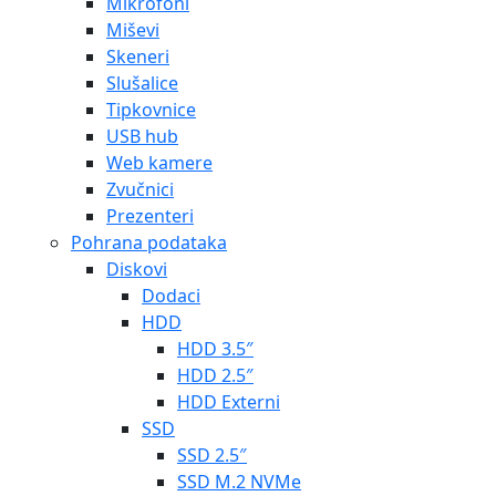
SSD 2.5″
SSD M.2 NVMe
SSD M.2 SATA
SSD externi
Storage
Disk storage
NAS, SAN, tape
POS oprema
Barkod čitači
Monitori
Periferna POS oprema
Pisači
POS PDA uređaji
POS sustavi
Tipkovnice
Projektori i platna
Projektori
Platna