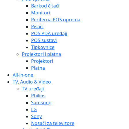
Barkod čitači
Monitori
Periferna POS oprema
Pisači
POS PDA uređaji
POS sustavi
Tipkovnice
Projektori i platna
Projektori
Platna
All-in-one
TV, Audio & Video
TV uređaji
Philips
Samsung
LG
Sony
Nosači za televizore