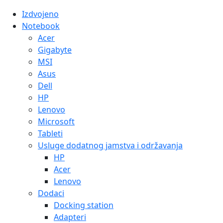
Izdvojeno
Notebook
Acer
Gigabyte
MSI
Asus
Dell
HP
Lenovo
Microsoft
Tableti
Usluge dodatnog jamstva i održavanja
HP
Acer
Lenovo
Dodaci
Docking station
Adapteri