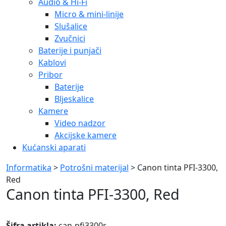
Audio & Hi-Fi
Micro & mini-linije
Slušalice
Zvučnici
Baterije i punjači
Kablovi
Pribor
Baterije
Bljeskalice
Kamere
Video nadzor
Akcijske kamere
Kućanski aparati
Informatika
>
Potrošni materijal
> Canon tinta PFI-3300,
Red
Canon tinta PFI-3300, Red
Šifra artikla:
can-pfi3300r