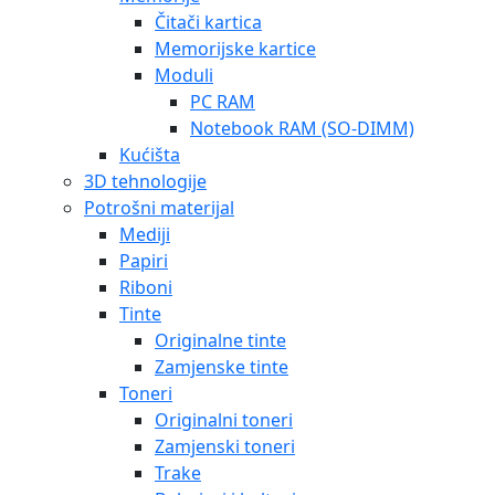
Čitači kartica
Memorijske kartice
Moduli
PC RAM
Notebook RAM (SO-DIMM)
Kućišta
3D tehnologije
Potrošni materijal
Mediji
Papiri
Riboni
Tinte
Originalne tinte
Zamjenske tinte
Toneri
Originalni toneri
Zamjenski toneri
Trake