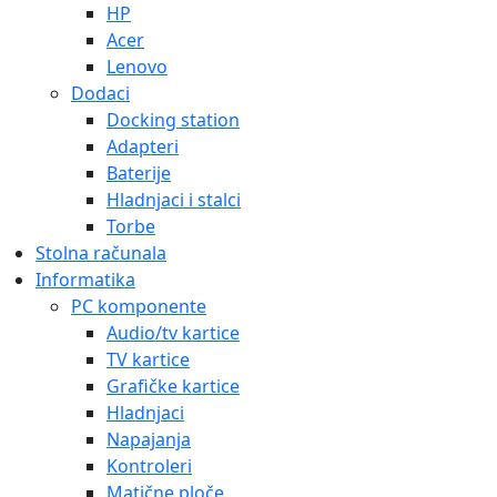
HP
Acer
Lenovo
Dodaci
Docking station
Adapteri
Baterije
Hladnjaci i stalci
Torbe
Stolna računala
Informatika
PC komponente
Audio/tv kartice
TV kartice
Grafičke kartice
Hladnjaci
Napajanja
Kontroleri
Matične ploče