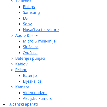
TV uređaji
Philips
Samsung
LG
Sony
Nosači za televizore
Audio & Hi-Fi
Micro & mini-linije
Slušalice
Zvučnici
Baterije i punjači
Kablovi
Pribor
Baterije
Bljeskalice
Kamere
Video nadzor
Akcijske kamere
Kućanski aparati