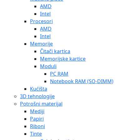
AMD
Intel
Procesori
AMD
Intel
Memorije
Čitači kartica
Memorijske kartice
Moduli
PC RAM
Notebook RAM (SO-DIMM)
Kućišta
3D tehnologije
Potrošni materijal
Mediji
Papiri
Riboni
Tinte