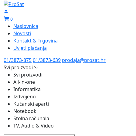
0
Naslovnica
Novosti
Kontakt & Trgovina
Uvjeti plaćanja
01/3873-875
01/3873-639
prodaja@prosat.hr
Svi proizvodi
Svi proizvodi
All-in-one
Informatika
Izdvojeno
Kućanski aparti
Notebook
Stolna računala
TV, Audio & Video