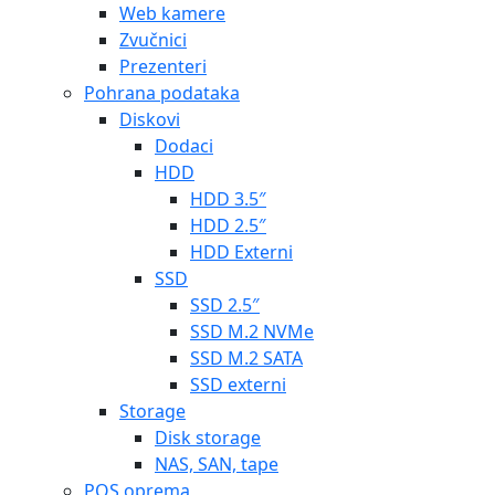
Web kamere
Zvučnici
Prezenteri
Pohrana podataka
Diskovi
Dodaci
HDD
HDD 3.5″
HDD 2.5″
HDD Externi
SSD
SSD 2.5″
SSD M.2 NVMe
SSD M.2 SATA
SSD externi
Storage
Disk storage
NAS, SAN, tape
POS oprema