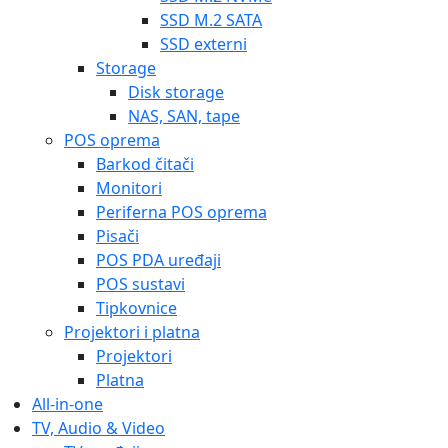
SSD M.2 SATA
SSD externi
Storage
Disk storage
NAS, SAN, tape
POS oprema
Barkod čitači
Monitori
Periferna POS oprema
Pisači
POS PDA uređaji
POS sustavi
Tipkovnice
Projektori i platna
Projektori
Platna
All-in-one
TV, Audio & Video