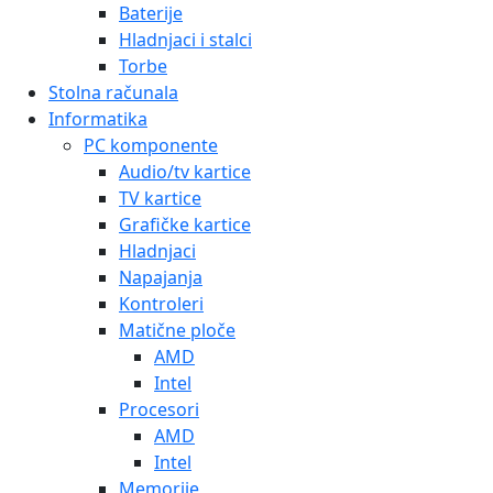
Baterije
Hladnjaci i stalci
Torbe
Stolna računala
Informatika
PC komponente
Audio/tv kartice
TV kartice
Grafičke kartice
Hladnjaci
Napajanja
Kontroleri
Matične ploče
AMD
Intel
Procesori
AMD
Intel
Memorije