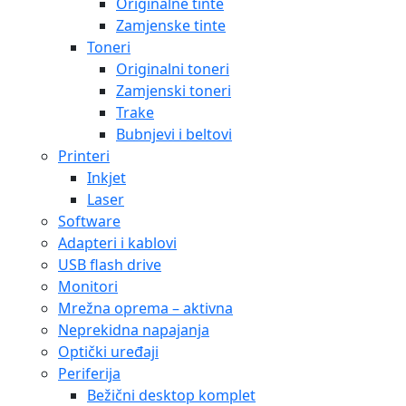
Originalne tinte
Zamjenske tinte
Toneri
Originalni toneri
Zamjenski toneri
Trake
Bubnjevi i beltovi
Printeri
Inkjet
Laser
Software
Adapteri i kablovi
USB flash drive
Monitori
Mrežna oprema – aktivna
Neprekidna napajanja
Optički uređaji
Periferija
Bežični desktop komplet