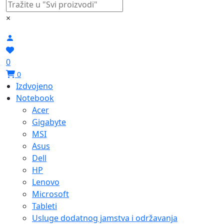
×
0
0
Izdvojeno
Notebook
Acer
Gigabyte
MSI
Asus
Dell
HP
Lenovo
Microsoft
Tableti
Usluge dodatnog jamstva i održavanja