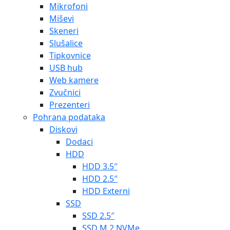
Mikrofoni
Miševi
Skeneri
Slušalice
Tipkovnice
USB hub
Web kamere
Zvučnici
Prezenteri
Pohrana podataka
Diskovi
Dodaci
HDD
HDD 3.5″
HDD 2.5″
HDD Externi
SSD
SSD 2.5″
SSD M.2 NVMe