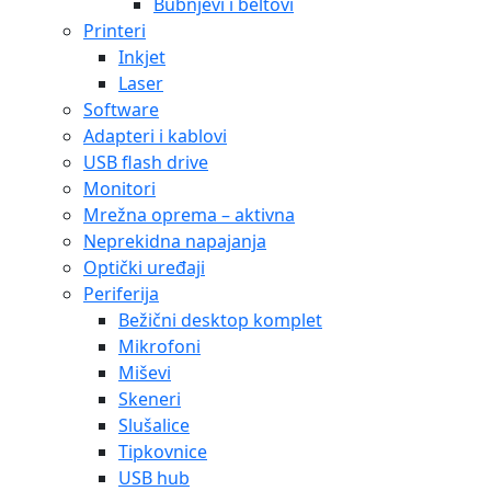
Bubnjevi i beltovi
Printeri
Inkjet
Laser
Software
Adapteri i kablovi
USB flash drive
Monitori
Mrežna oprema – aktivna
Neprekidna napajanja
Optički uređaji
Periferija
Bežični desktop komplet
Mikrofoni
Miševi
Skeneri
Slušalice
Tipkovnice
USB hub