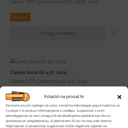
Canon OPP Canon toner CRG-067C, plavi
84,15
€
Dodaj u košaricu
Canon tinta GI-43Y, žuta
Canon OPP Canon tinta GI-43Y, žuta
Kolačići na prosat.hr
13,56
€
Da bismo pružili najbolje iskustvo, koristimo tehnologije poput kolačića za
čuvanje i/ili pristup informacijama o uređaju. Suglasnost s ovim
Dodaj u košaricu
tehnologijama će nam omogućiti da obrađujemo podatke kao što su
ponašanje pri pregledavanju ili jedinstveni ID-ovi na ovoj web stranici.
Nepristanak ili povlačenje suglasnosti može negativno utjecati na