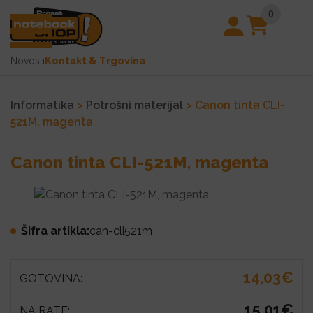
0
Novosti
Kontakt & Trgovina
Informatika
>
Potrošni materijal
> Canon tinta CLI-
521M, magenta
Canon tinta CLI-521M, magenta
Šifra artikla:
can-cli521m
14,03€
GOTOVINA:
15,01€
NA RATE: