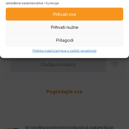
određene karakteristike i funkcije.
Prihvati sve
Canon Maintenance Cartridge MC-G01
Prihvati nužne
Canon OPP Canon Maintenance Cartridge MC-G01
Prilagodi
22,44
€
Politika kolačića
Izjava o zaštiti privatnosti
Dodaj u košaricu
Pogledajte sve
30 godina poslovnog iskustva garancija je