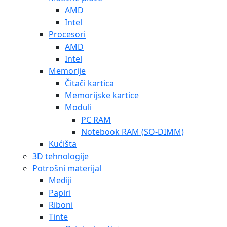
AMD
Intel
Procesori
AMD
Intel
Memorije
Čitači kartica
Memorijske kartice
Moduli
PC RAM
Notebook RAM (SO-DIMM)
Kućišta
3D tehnologije
Potrošni materijal
Mediji
Papiri
Riboni
Tinte