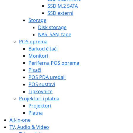
SSD M.2 SATA
SSD externi
Storage
Disk storage
NAS, SAN, tape
POS oprema
Barkod čitači
Monitori
Periferna POS oprema
Pisači
POS PDA uređaji
POS sustavi
Tipkovnice
Projektori i platna
Projektori
Platna
All-in-one
TV, Audio & Video