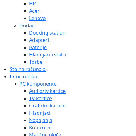
HP
Acer
Lenovo
Dodaci
Docking station
Adapteri
Baterije
Hladnjaci i stalci
Torbe
Stolna računala
Informatika
PC komponente
Audio/tv kartice
TV kartice
Grafičke kartice
Hladnjaci
Napajanja
Kontroleri
Matične ploče