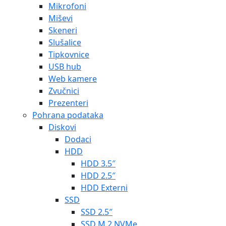
Mikrofoni
Miševi
Skeneri
Slušalice
Tipkovnice
USB hub
Web kamere
Zvučnici
Prezenteri
Pohrana podataka
Diskovi
Dodaci
HDD
HDD 3.5″
HDD 2.5″
HDD Externi
SSD
SSD 2.5″
SSD M.2 NVMe