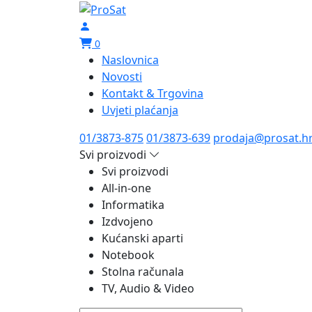
0
Naslovnica
Novosti
Kontakt & Trgovina
Uvjeti plaćanja
01/3873-875
01/3873-639
prodaja@prosat.h
Svi proizvodi
Svi proizvodi
All-in-one
Informatika
Izdvojeno
Kućanski aparti
Notebook
Stolna računala
TV, Audio & Video