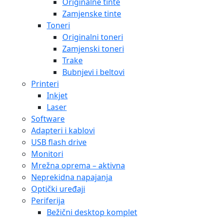
Originalne tinte
Zamjenske tinte
Toneri
Originalni toneri
Zamjenski toneri
Trake
Bubnjevi i beltovi
Printeri
Inkjet
Laser
Software
Adapteri i kablovi
USB flash drive
Monitori
Mrežna oprema – aktivna
Neprekidna napajanja
Optički uređaji
Periferija
Bežični desktop komplet