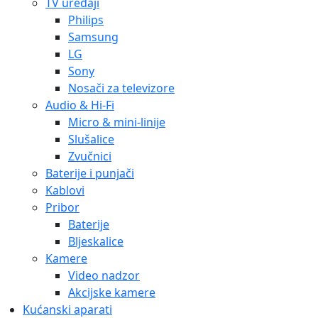
TV uređaji
Philips
Samsung
LG
Sony
Nosači za televizore
Audio & Hi-Fi
Micro & mini-linije
Slušalice
Zvučnici
Baterije i punjači
Kablovi
Pribor
Baterije
Bljeskalice
Kamere
Video nadzor
Akcijske kamere
Kućanski aparati