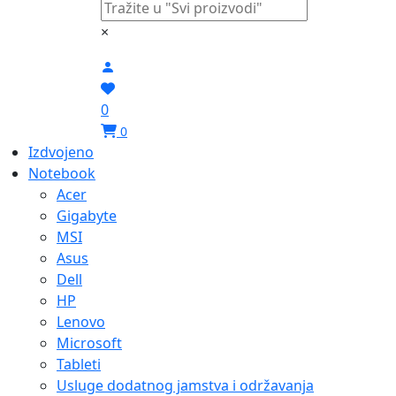
×
0
0
Izdvojeno
Notebook
Acer
Gigabyte
MSI
Asus
Dell
HP
Lenovo
Microsoft
Tableti
Usluge dodatnog jamstva i održavanja