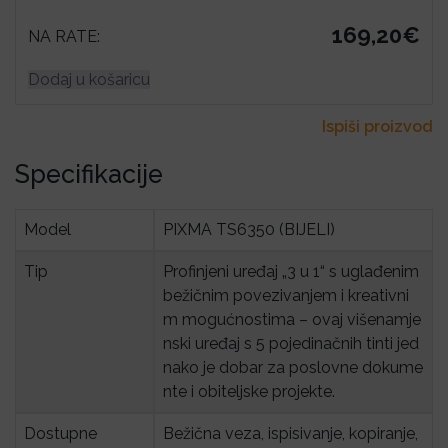
169,20€
NA RATE:
Dodaj u košaricu
Ispiši proizvod
Specifikacije
Model
PIXMA TS6350 (BIJELI)
Tip
Profinjeni uređaj „3 u 1“ s uglađenim
bežičnim povezivanjem i kreativni
m mogućnostima – ovaj višenamje
nski uređaj s 5 pojedinačnih tinti jed
nako je dobar za poslovne dokume
nte i obiteljske projekte.
Dostupne 
Bežična veza, ispisivanje, kopiranje,