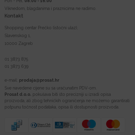
Pon - Pet:
08:00 - 16:00
Viknedom, blagdanima i praznicima ne radimo.
Kontakt
Shopping centar Prečko (istočni ulaz),
Slavenskog 1,
10000 Zagreb
01 3873 875
01 3873 639
e-mail:
prodaja@prosat.hr
Sve navedene cijene su sa uračunatim PDV-om.
Prosat d.o.o.
pokušava biti što precizniji u izradi opisa
proizvoda, ali zbog tehničkih ograničenja ne možemo garantirati
potpunu točnost podataka, opisa ili dostupnosti proizvoda.