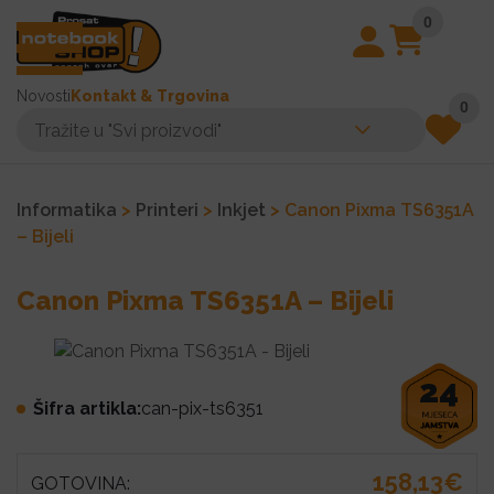
0
Novosti
Kontakt & Trgovina
0
Informatika
>
Printeri
>
Inkjet
> Canon Pixma TS6351A
– Bijeli
Canon Pixma TS6351A – Bijeli
24
Šifra artikla:
can-pix-ts6351
158,13€
GOTOVINA: