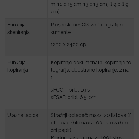
m, 10 x 15 cm, 13 x 13 cm, 8,9 x 8,9
cm)
Funkcija 
Plošni skener CIS za fotografije i do
skeniranja
kumente
1200 x 2400 dp
Funkcija 
Kopiranje dokumenata, kopiranje fo
kopiranja
tografija, obostrano kopiranje, 2 na
1
sFCOT: pribl. 19 s
sESAT: pribl. 6,5 ipm
Ulazna ladica
Stražnji odlagač: maks. 20 listova (f
oto-papir) ili maks. 100 listova (obi
čni papir)
Prednja kaseta: maks. 100 listova