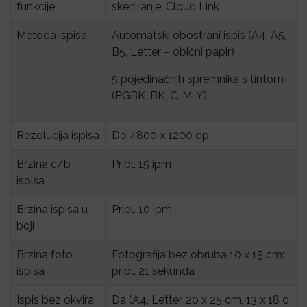
funkcije
skeniranje, Cloud Link
Metoda ispisa
Automatski obostrani ispis (A4, A5,
B5, Letter – obični papir)
5 pojedinačnih spremnika s tintom
(PGBK, BK, C, M, Y)
Rezolucija ispisa
Do 4800 x 1200 dpi
Brzina c/b 
Pribl. 15 ipm
ispisa
Brzina ispisa u 
Pribl. 10 ipm
boji
Brzina foto 
Fotografija bez obruba 10 x 15 cm:
ispisa
pribl. 21 sekunda
Ispis bez okvira
Da (A4, Letter, 20 x 25 cm, 13 x 18 c