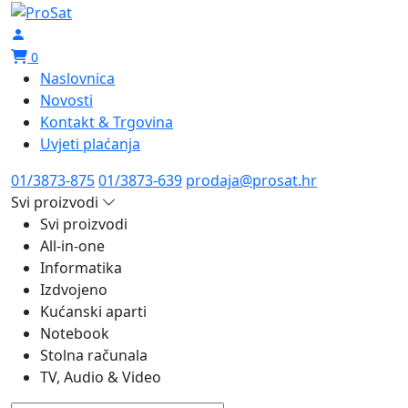
0
Naslovnica
Novosti
Kontakt & Trgovina
Uvjeti plaćanja
01/3873-875
01/3873-639
prodaja@prosat.hr
Svi proizvodi
Svi proizvodi
All-in-one
Informatika
Izdvojeno
Kućanski aparti
Notebook
Stolna računala
TV, Audio & Video