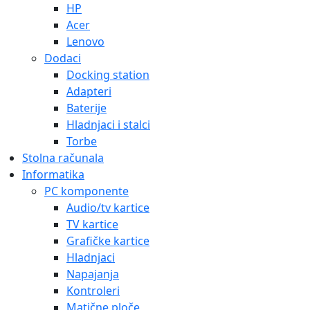
HP
Acer
Lenovo
Dodaci
Docking station
Adapteri
Baterije
Hladnjaci i stalci
Torbe
Stolna računala
Informatika
PC komponente
Audio/tv kartice
TV kartice
Grafičke kartice
Hladnjaci
Napajanja
Kontroleri
Matične ploče