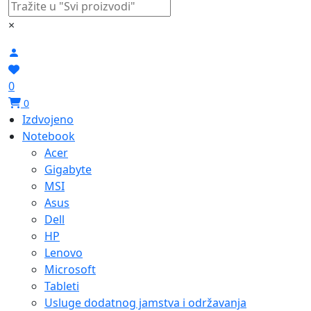
×
0
0
Izdvojeno
Notebook
Acer
Gigabyte
MSI
Asus
Dell
HP
Lenovo
Microsoft
Tableti
Usluge dodatnog jamstva i održavanja