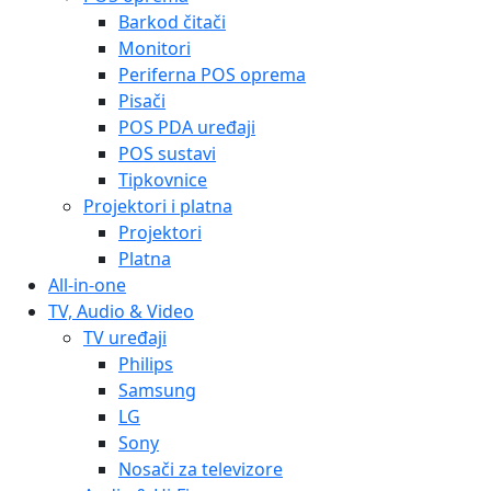
Barkod čitači
Monitori
Periferna POS oprema
Pisači
POS PDA uređaji
POS sustavi
Tipkovnice
Projektori i platna
Projektori
Platna
All-in-one
TV, Audio & Video
TV uređaji
Philips
Samsung
LG
Sony
Nosači za televizore