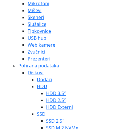
Mikrofoni
Miševi
Skeneri
Slušalice
Tipkovnice
USB hub
Web kamere
Zvučnici
Prezenteri
Pohrana podataka
Diskovi
Dodaci
HDD
HDD 3.5″
HDD 2.5″
HDD Externi
SSD
SSD 2.5″
SSD M.2 NVMe