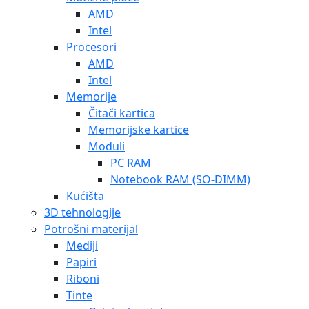
AMD
Intel
Procesori
AMD
Intel
Memorije
Čitači kartica
Memorijske kartice
Moduli
PC RAM
Notebook RAM (SO-DIMM)
Kućišta
3D tehnologije
Potrošni materijal
Mediji
Papiri
Riboni
Tinte