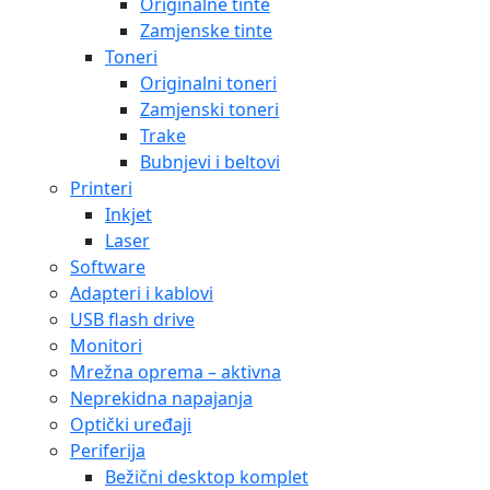
Originalne tinte
Zamjenske tinte
Toneri
Originalni toneri
Zamjenski toneri
Trake
Bubnjevi i beltovi
Printeri
Inkjet
Laser
Software
Adapteri i kablovi
USB flash drive
Monitori
Mrežna oprema – aktivna
Neprekidna napajanja
Optički uređaji
Periferija
Bežični desktop komplet