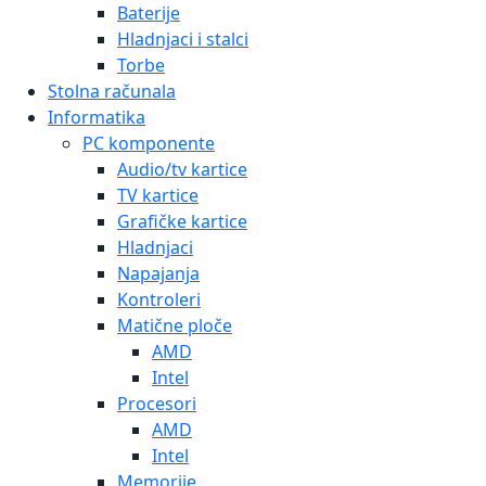
Baterije
Hladnjaci i stalci
Torbe
Stolna računala
Informatika
PC komponente
Audio/tv kartice
TV kartice
Grafičke kartice
Hladnjaci
Napajanja
Kontroleri
Matične ploče
AMD
Intel
Procesori
AMD
Intel
Memorije