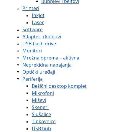
Bubnjevi i beltovi
Printeri
Inkjet
Laser
Software
Adapteri i kablovi
USB flash drive
Monitori
Mrežna oprema – aktivna
Neprekidna napajanja
Optički uređaji
Periferija
Bežični desktop komplet
Mikrofoni
Miševi
Skeneri
Slušalice
Tipkovnice
USB hub