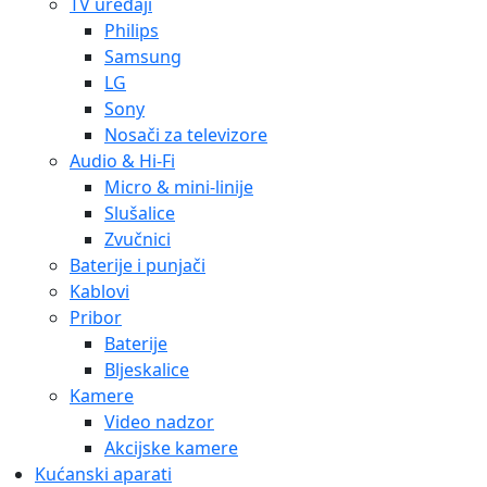
TV uređaji
Philips
Samsung
LG
Sony
Nosači za televizore
Audio & Hi-Fi
Micro & mini-linije
Slušalice
Zvučnici
Baterije i punjači
Kablovi
Pribor
Baterije
Bljeskalice
Kamere
Video nadzor
Akcijske kamere
Kućanski aparati