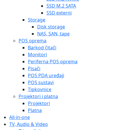
SSD M.2 SATA
SSD externi
Storage
Disk storage
NAS, SAN, tape
POS oprema
Barkod čitači
Monitori
Periferna POS oprema
Pisači
POS PDA uređaji
POS sustavi
Tipkovnice
Projektori i platna
Projektori
Platna
All-in-one
TV, Audio & Video