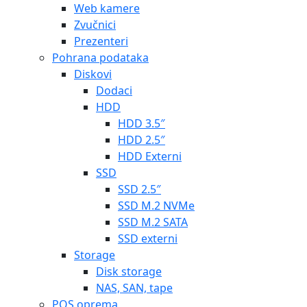
Web kamere
Zvučnici
Prezenteri
Pohrana podataka
Diskovi
Dodaci
HDD
HDD 3.5″
HDD 2.5″
HDD Externi
SSD
SSD 2.5″
SSD M.2 NVMe
SSD M.2 SATA
SSD externi
Storage
Disk storage
NAS, SAN, tape
POS oprema