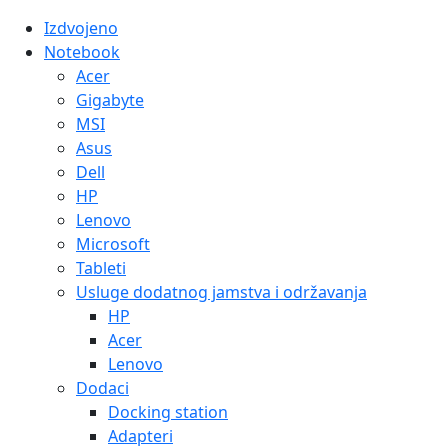
Izdvojeno
Notebook
Acer
Gigabyte
MSI
Asus
Dell
HP
Lenovo
Microsoft
Tableti
Usluge dodatnog jamstva i održavanja
HP
Acer
Lenovo
Dodaci
Docking station
Adapteri