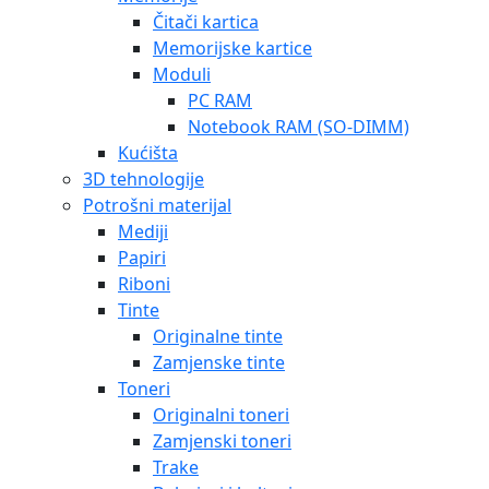
Čitači kartica
Memorijske kartice
Moduli
PC RAM
Notebook RAM (SO-DIMM)
Kućišta
3D tehnologije
Potrošni materijal
Mediji
Papiri
Riboni
Tinte
Originalne tinte
Zamjenske tinte
Toneri
Originalni toneri
Zamjenski toneri
Trake