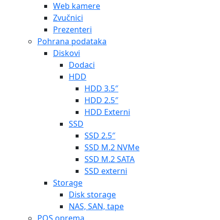
Web kamere
Zvučnici
Prezenteri
Pohrana podataka
Diskovi
Dodaci
HDD
HDD 3.5″
HDD 2.5″
HDD Externi
SSD
SSD 2.5″
SSD M.2 NVMe
SSD M.2 SATA
SSD externi
Storage
Disk storage
NAS, SAN, tape
POS oprema