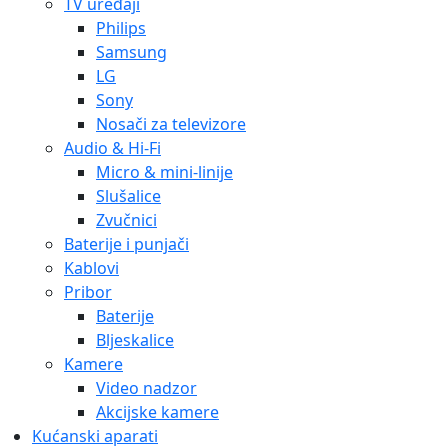
TV uređaji
Philips
Samsung
LG
Sony
Nosači za televizore
Audio & Hi-Fi
Micro & mini-linije
Slušalice
Zvučnici
Baterije i punjači
Kablovi
Pribor
Baterije
Bljeskalice
Kamere
Video nadzor
Akcijske kamere
Kućanski aparati