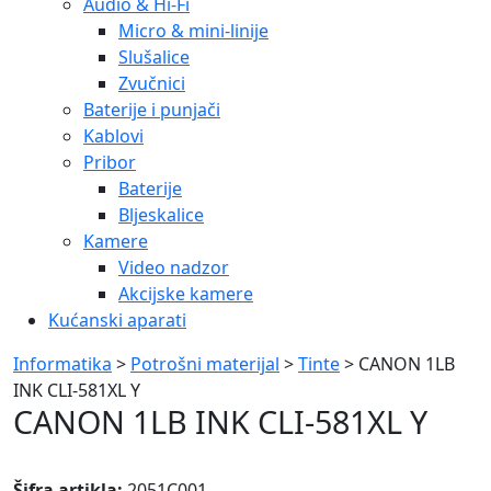
Audio & Hi-Fi
Micro & mini-linije
Slušalice
Zvučnici
Baterije i punjači
Kablovi
Pribor
Baterije
Bljeskalice
Kamere
Video nadzor
Akcijske kamere
Kućanski aparati
Informatika
>
Potrošni materijal
>
Tinte
> CANON 1LB
INK CLI-581XL Y
CANON 1LB INK CLI-581XL Y
Šifra artikla:
2051C001