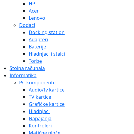
HP
Acer
Lenovo
Dodaci
Docking station
Adapteri
Baterije
Hladnjaci i stalci
Torbe
Stolna računala
Informatika
PC komponente
Audio/tv kartice
TV kartice
Grafičke kartice
Hladnjaci
Napajanja
Kontroleri
Matične ploče