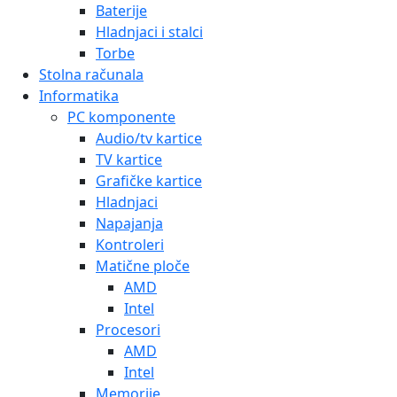
Baterije
Hladnjaci i stalci
Torbe
Stolna računala
Informatika
PC komponente
Audio/tv kartice
TV kartice
Grafičke kartice
Hladnjaci
Napajanja
Kontroleri
Matične ploče
AMD
Intel
Procesori
AMD
Intel
Memorije