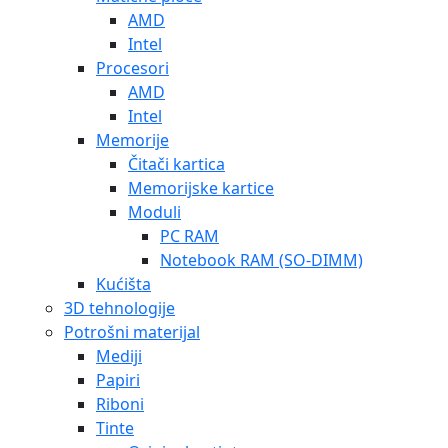
AMD
Intel
Procesori
AMD
Intel
Memorije
Čitači kartica
Memorijske kartice
Moduli
PC RAM
Notebook RAM (SO-DIMM)
Kućišta
3D tehnologije
Potrošni materijal
Mediji
Papiri
Riboni
Tinte