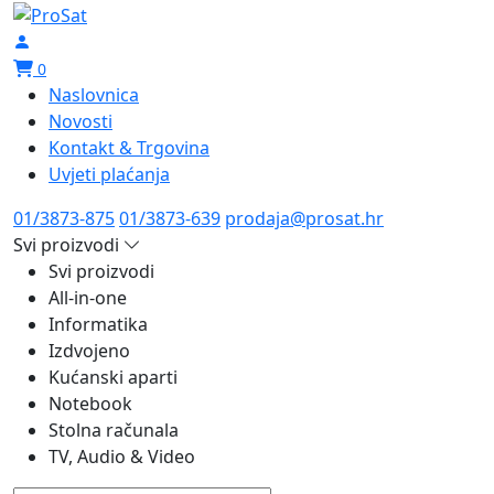
0
Naslovnica
Novosti
Kontakt & Trgovina
Uvjeti plaćanja
01/3873-875
01/3873-639
prodaja@prosat.hr
Svi proizvodi
Svi proizvodi
All-in-one
Informatika
Izdvojeno
Kućanski aparti
Notebook
Stolna računala
TV, Audio & Video