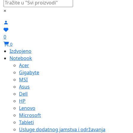
×
0
0
Izdvojeno
Notebook
Acer
Gigabyte
MSI
Asus
Dell
HP
Lenovo
Microsoft
Tableti
Usluge dodatnog jamstva i održavanja