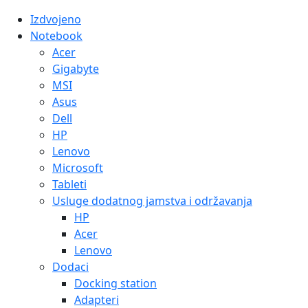
Izdvojeno
Notebook
Acer
Gigabyte
MSI
Asus
Dell
HP
Lenovo
Microsoft
Tableti
Usluge dodatnog jamstva i održavanja
HP
Acer
Lenovo
Dodaci
Docking station
Adapteri