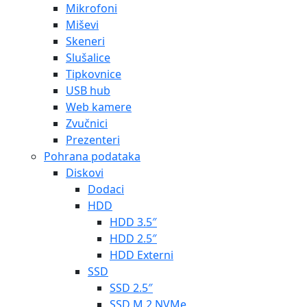
Mikrofoni
Miševi
Skeneri
Slušalice
Tipkovnice
USB hub
Web kamere
Zvučnici
Prezenteri
Pohrana podataka
Diskovi
Dodaci
HDD
HDD 3.5″
HDD 2.5″
HDD Externi
SSD
SSD 2.5″
SSD M.2 NVMe