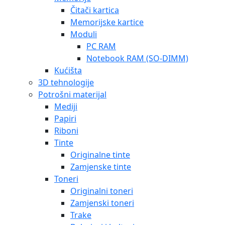
Čitači kartica
Memorijske kartice
Moduli
PC RAM
Notebook RAM (SO-DIMM)
Kućišta
3D tehnologije
Potrošni materijal
Mediji
Papiri
Riboni
Tinte
Originalne tinte
Zamjenske tinte
Toneri
Originalni toneri
Zamjenski toneri
Trake