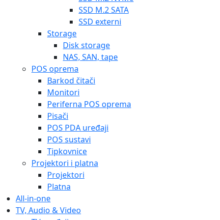
SSD M.2 SATA
SSD externi
Storage
Disk storage
NAS, SAN, tape
POS oprema
Barkod čitači
Monitori
Periferna POS oprema
Pisači
POS PDA uređaji
POS sustavi
Tipkovnice
Projektori i platna
Projektori
Platna
All-in-one
TV, Audio & Video