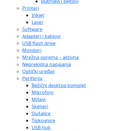
Bubnjevi i beltovi
Printeri
Inkjet
Laser
Software
Adapteri i kablovi
USB flash drive
Monitori
Mrežna oprema – aktivna
Neprekidna napajanja
Optički uređaji
Periferija
Bežični desktop komplet
Mikrofoni
Miševi
Skeneri
Slušalice
Tipkovnice
USB hub