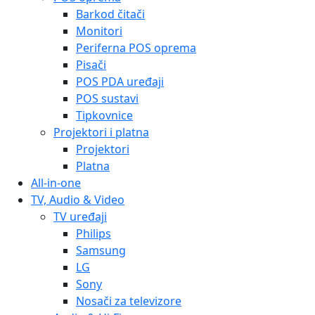
Barkod čitači
Monitori
Periferna POS oprema
Pisači
POS PDA uređaji
POS sustavi
Tipkovnice
Projektori i platna
Projektori
Platna
All-in-one
TV, Audio & Video
TV uređaji
Philips
Samsung
LG
Sony
Nosači za televizore