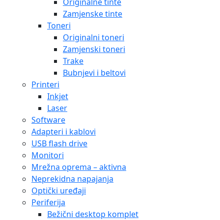
Originalne tinte
Zamjenske tinte
Toneri
Originalni toneri
Zamjenski toneri
Trake
Bubnjevi i beltovi
Printeri
Inkjet
Laser
Software
Adapteri i kablovi
USB flash drive
Monitori
Mrežna oprema – aktivna
Neprekidna napajanja
Optički uređaji
Periferija
Bežični desktop komplet