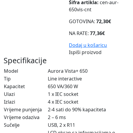
Šifra artikla:
cen-aur-
650vis-cnt
GOTOVINA:
72,30€
NA RATE:
77,36€
Dodaj u košaricu
Ispiši proizvod
Specifikacije
Model
Aurora Vista+ 650
Tip
Line interactive
Kapacitet
650 VA/360 W
Ulazi
1 x IEC socket
Izlazi
4 x IEC socket
Vrijeme punjenja
2-4 sati do 90% kapaciteta
Vrijeme odaziva
2 – 6 ms
Sučelje
USB, 2 x R11
LCD ekran sa informacijama o