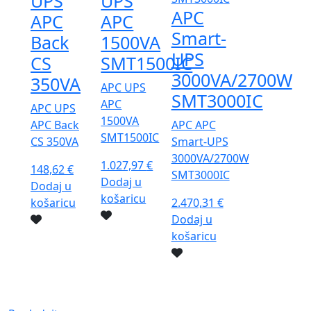
UPS
UPS
APC
APC
APC
Smart-
Back
1500VA
UPS
CS
SMT1500IC
3000VA/2700W
350VA
APC UPS
SMT3000IC
APC
APC UPS
1500VA
APC Back
APC APC
SMT1500IC
CS 350VA
Smart-UPS
3000VA/2700W
1.027,97
€
148,62
€
SMT3000IC
Dodaj u
Dodaj u
košaricu
košaricu
2.470,31
€
Dodaj u
košaricu