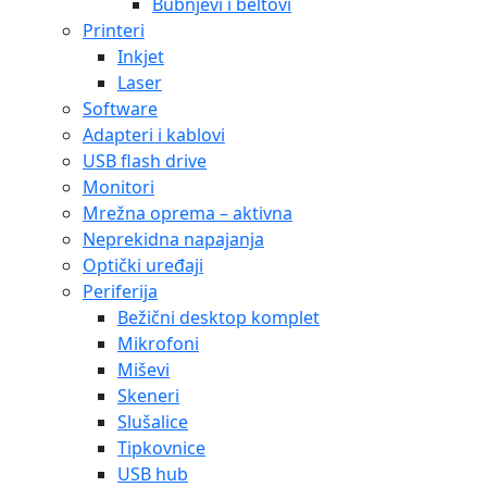
Bubnjevi i beltovi
Printeri
Inkjet
Laser
Software
Adapteri i kablovi
USB flash drive
Monitori
Mrežna oprema – aktivna
Neprekidna napajanja
Optički uređaji
Periferija
Bežični desktop komplet
Mikrofoni
Miševi
Skeneri
Slušalice
Tipkovnice
USB hub