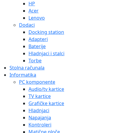
HP
Acer
Lenovo
Dodaci
Docking station
Adapteri
Baterije
Hladnjaci i stalci
Torbe
Stolna računala
Informatika
PC komponente
Audio/tv kartice
TV kartice
Grafičke kartice
Hladnjaci
Napajanja
Kontroleri
Matične ploče