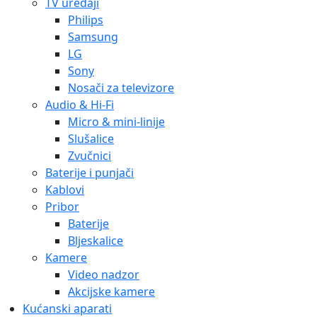
TV uređaji
Philips
Samsung
LG
Sony
Nosači za televizore
Audio & Hi-Fi
Micro & mini-linije
Slušalice
Zvučnici
Baterije i punjači
Kablovi
Pribor
Baterije
Bljeskalice
Kamere
Video nadzor
Akcijske kamere
Kućanski aparati