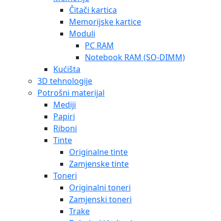
Čitači kartica
Memorijske kartice
Moduli
PC RAM
Notebook RAM (SO-DIMM)
Kućišta
3D tehnologije
Potrošni materijal
Mediji
Papiri
Riboni
Tinte
Originalne tinte
Zamjenske tinte
Toneri
Originalni toneri
Zamjenski toneri
Trake