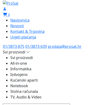
0
Naslovnica
Novosti
Kontakt & Trgovina
Uvjeti plaćanja
01/3873-875
01/3873-639
prodaja@prosat.hr
Svi proizvodi
Svi proizvodi
All-in-one
Informatika
Izdvojeno
Kućanski aparti
Notebook
Stolna računala
TV, Audio & Video