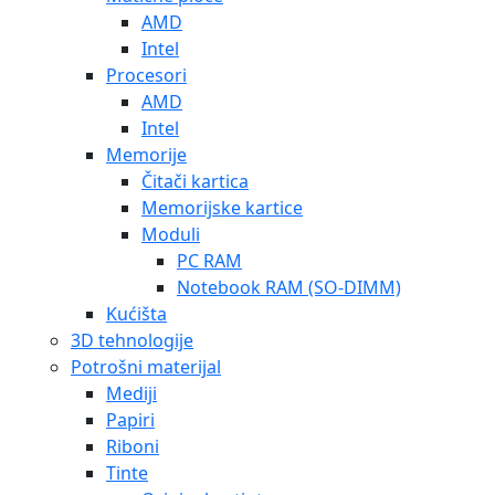
AMD
Intel
Procesori
AMD
Intel
Memorije
Čitači kartica
Memorijske kartice
Moduli
PC RAM
Notebook RAM (SO-DIMM)
Kućišta
3D tehnologije
Potrošni materijal
Mediji
Papiri
Riboni
Tinte