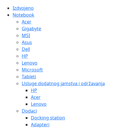
Izdvojeno
Notebook
Acer
Gigabyte
MSI
Asus
Dell
HP
Lenovo
Microsoft
Tableti
Usluge dodatnog jamstva i održavanja
HP
Acer
Lenovo
Dodaci
Docking station
Adapteri