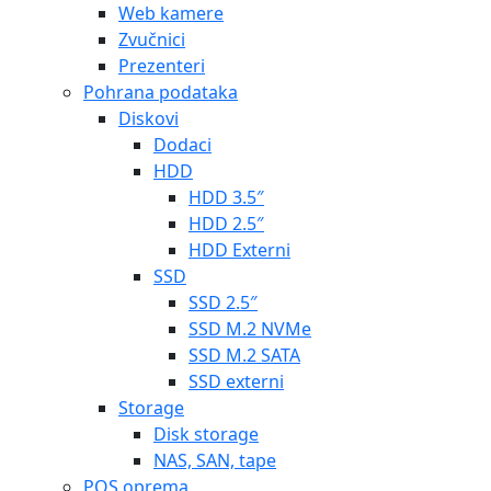
Web kamere
Zvučnici
Prezenteri
Pohrana podataka
Diskovi
Dodaci
HDD
HDD 3.5″
HDD 2.5″
HDD Externi
SSD
SSD 2.5″
SSD M.2 NVMe
SSD M.2 SATA
SSD externi
Storage
Disk storage
NAS, SAN, tape
POS oprema