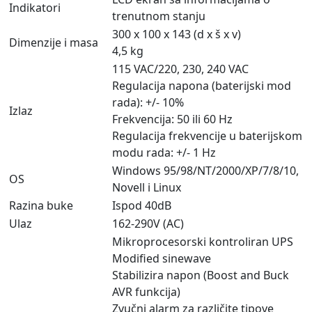
Indikatori
trenutnom stanju
300 x 100 x 143 (d x š x v)
Dimenzije i masa
4,5 kg
115 VAC/220, 230, 240 VAC
Regulacija napona (baterijski mod
rada): +/- 10%
Izlaz
Frekvencija: 50 ili 60 Hz
Regulacija frekvencije u baterijskom
modu rada: +/- 1 Hz
Windows 95/98/NT/2000/XP/7/8/10,
OS
Novell i Linux
Razina buke
Ispod 40dB
Ulaz
162-290V (AC)
Mikroprocesorski kontroliran UPS
Modified sinewave
Stabilizira napon (Boost and Buck
AVR funkcija)
Zvučni alarm za različite tipove