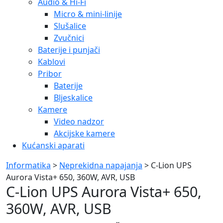
Audio & Hi-Fi
Micro & mini-linije
Slušalice
Zvučnici
Baterije i punjači
Kablovi
Pribor
Baterije
Bljeskalice
Kamere
Video nadzor
Akcijske kamere
Kućanski aparati
Informatika
>
Neprekidna napajanja
> C-Lion UPS
Aurora Vista+ 650, 360W, AVR, USB
C-Lion UPS Aurora Vista+ 650,
360W, AVR, USB