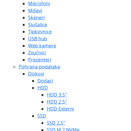
Mikrofoni
Miševi
Skeneri
Slušalice
Tipkovnice
USB hub
Web kamere
Zvučnici
Prezenteri
Pohrana podataka
Diskovi
Dodaci
HDD
HDD 3.5″
HDD 2.5″
HDD Externi
SSD
SSD 2.5″
SSD M.2 NVMe