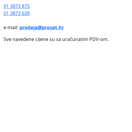
01 3873 875
01 3873 639
e-mail:
prodaja@prosat.hr
Sve navedene cijene su sa uračunatim PDV-om.
Prosat d.o.o.
pokušava biti što precizniji u izradi opisa
proizvoda, ali zbog tehničkih ograničenja ne možemo
garantirati potpunu točnost podataka, opisa ili
dostupnosti proizvoda.
© 2024 Prosat d.o.o. Sva prava pridržana.
Web by: