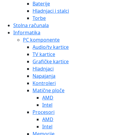
Baterije
Hladnjaci i stalci
Torbe
Stolna računala
Informatika
PC komponente
Audio/tv kartice
TV kartice
Grafičke kartice
Hladnjaci
Napajanja
Kontroleri
Matične ploče
AMD
Intel
Procesori
AMD
Intel
Memorije