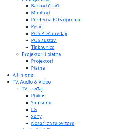
Barkod čitači
Monitori
Periferna POS oprema
Pisači
POS PDA uređaji
POS sustavi
Tipkovnice
Projektori i platna
Projektori
Platna
All-in-one
TV, Audio & Video
TV uređaji
Philips
Samsung
LG
Sony
Nosači za televizore