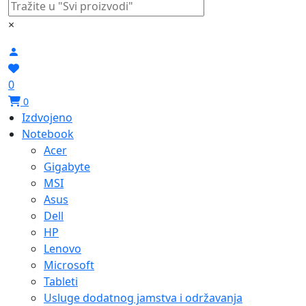
×
0
0
Izdvojeno
Notebook
Acer
Gigabyte
MSI
Asus
Dell
HP
Lenovo
Microsoft
Tableti
Usluge dodatnog jamstva i održavanja