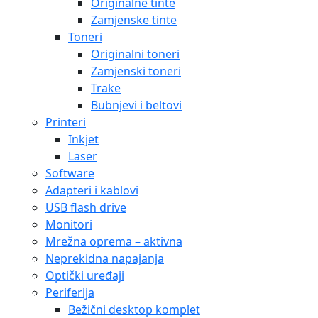
Originalne tinte
Zamjenske tinte
Toneri
Originalni toneri
Zamjenski toneri
Trake
Bubnjevi i beltovi
Printeri
Inkjet
Laser
Software
Adapteri i kablovi
USB flash drive
Monitori
Mrežna oprema – aktivna
Neprekidna napajanja
Optički uređaji
Periferija
Bežični desktop komplet