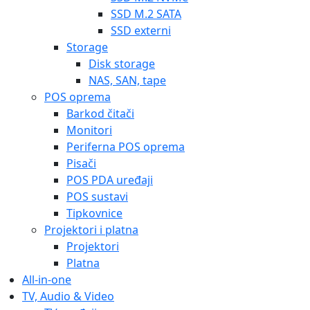
SSD M.2 SATA
SSD externi
Storage
Disk storage
NAS, SAN, tape
POS oprema
Barkod čitači
Monitori
Periferna POS oprema
Pisači
POS PDA uređaji
POS sustavi
Tipkovnice
Projektori i platna
Projektori
Platna
All-in-one
TV, Audio & Video