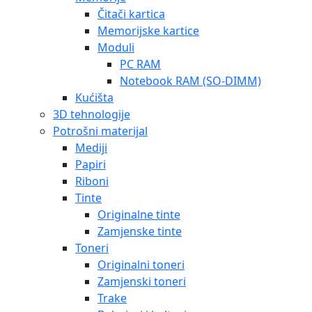
Čitači kartica
Memorijske kartice
Moduli
PC RAM
Notebook RAM (SO-DIMM)
Kućišta
3D tehnologije
Potrošni materijal
Mediji
Papiri
Riboni
Tinte
Originalne tinte
Zamjenske tinte
Toneri
Originalni toneri
Zamjenski toneri
Trake