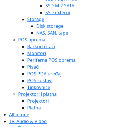
SSD M.2 SATA
SSD externi
Storage
Disk storage
NAS, SAN, tape
POS oprema
Barkod čitači
Monitori
Periferna POS oprema
Pisači
POS PDA uređaji
POS sustavi
Tipkovnice
Projektori i platna
Projektori
Platna
All-in-one
TV, Audio & Video