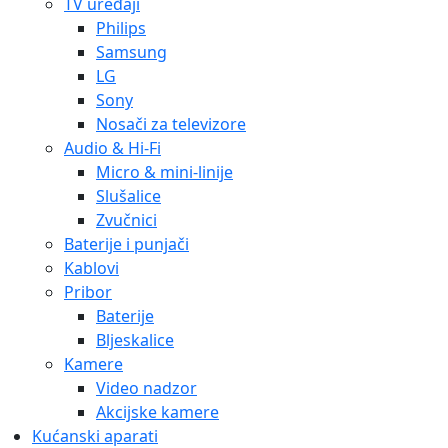
TV uređaji
Philips
Samsung
LG
Sony
Nosači za televizore
Audio & Hi-Fi
Micro & mini-linije
Slušalice
Zvučnici
Baterije i punjači
Kablovi
Pribor
Baterije
Bljeskalice
Kamere
Video nadzor
Akcijske kamere
Kućanski aparati