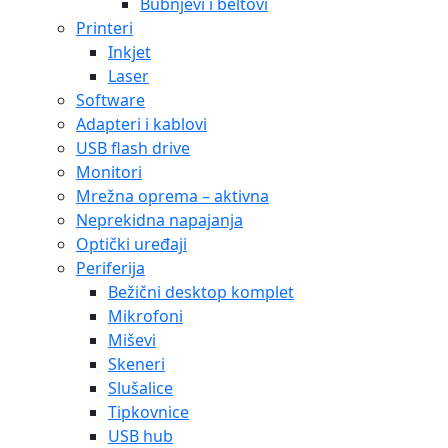
Bubnjevi i beltovi
Printeri
Inkjet
Laser
Software
Adapteri i kablovi
USB flash drive
Monitori
Mrežna oprema – aktivna
Neprekidna napajanja
Optički uređaji
Periferija
Bežični desktop komplet
Mikrofoni
Miševi
Skeneri
Slušalice
Tipkovnice
USB hub