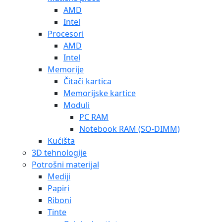
AMD
Intel
Procesori
AMD
Intel
Memorije
Čitači kartica
Memorijske kartice
Moduli
PC RAM
Notebook RAM (SO-DIMM)
Kućišta
3D tehnologije
Potrošni materijal
Mediji
Papiri
Riboni
Tinte