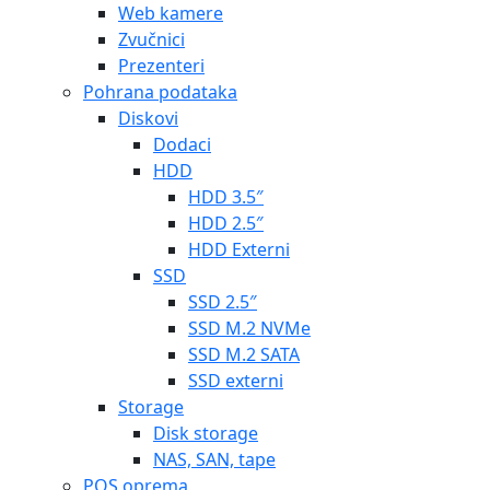
Web kamere
Zvučnici
Prezenteri
Pohrana podataka
Diskovi
Dodaci
HDD
HDD 3.5″
HDD 2.5″
HDD Externi
SSD
SSD 2.5″
SSD M.2 NVMe
SSD M.2 SATA
SSD externi
Storage
Disk storage
NAS, SAN, tape
POS oprema