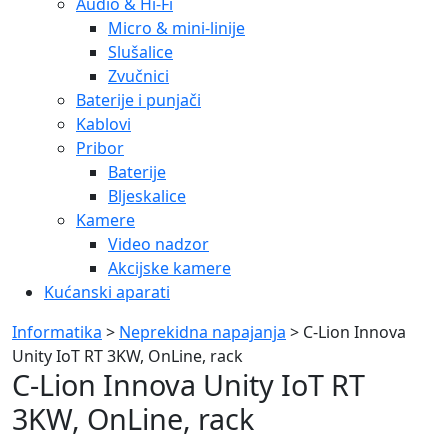
Audio & Hi-Fi
Micro & mini-linije
Slušalice
Zvučnici
Baterije i punjači
Kablovi
Pribor
Baterije
Bljeskalice
Kamere
Video nadzor
Akcijske kamere
Kućanski aparati
Informatika
>
Neprekidna napajanja
> C-Lion Innova
Unity IoT RT 3KW, OnLine, rack
C-Lion Innova Unity IoT RT
3KW, OnLine, rack