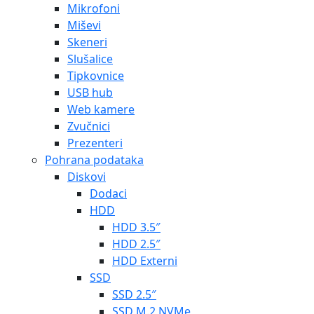
Mikrofoni
Miševi
Skeneri
Slušalice
Tipkovnice
USB hub
Web kamere
Zvučnici
Prezenteri
Pohrana podataka
Diskovi
Dodaci
HDD
HDD 3.5″
HDD 2.5″
HDD Externi
SSD
SSD 2.5″
SSD M.2 NVMe