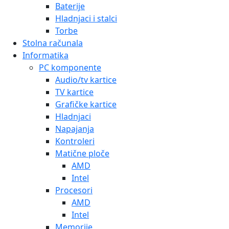
Baterije
Hladnjaci i stalci
Torbe
Stolna računala
Informatika
PC komponente
Audio/tv kartice
TV kartice
Grafičke kartice
Hladnjaci
Napajanja
Kontroleri
Matične ploče
AMD
Intel
Procesori
AMD
Intel
Memorije