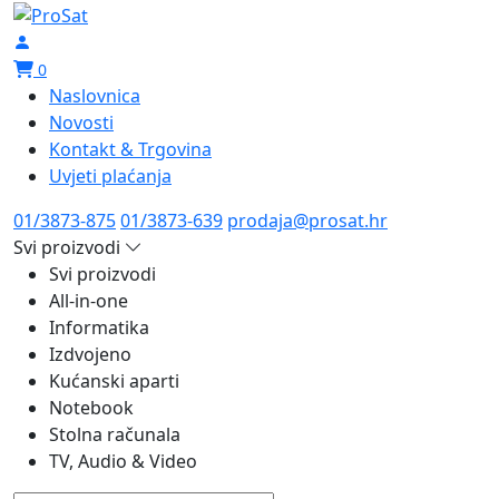
0
Naslovnica
Novosti
Kontakt & Trgovina
Uvjeti plaćanja
01/3873-875
01/3873-639
prodaja@prosat.hr
Svi proizvodi
Svi proizvodi
All-in-one
Informatika
Izdvojeno
Kućanski aparti
Notebook
Stolna računala
TV, Audio & Video