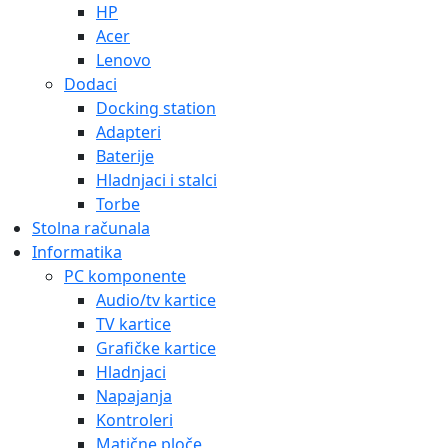
HP
Acer
Lenovo
Dodaci
Docking station
Adapteri
Baterije
Hladnjaci i stalci
Torbe
Stolna računala
Informatika
PC komponente
Audio/tv kartice
TV kartice
Grafičke kartice
Hladnjaci
Napajanja
Kontroleri
Matične ploče