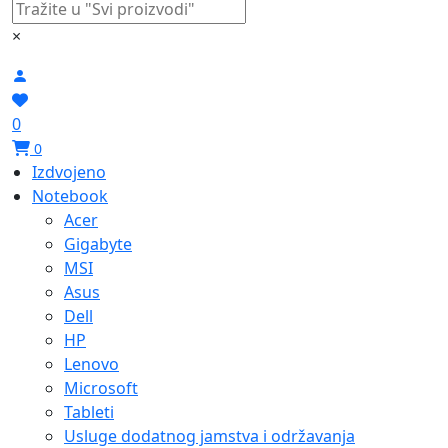
×
0
0
Izdvojeno
Notebook
Acer
Gigabyte
MSI
Asus
Dell
HP
Lenovo
Microsoft
Tableti
Usluge dodatnog jamstva i održavanja