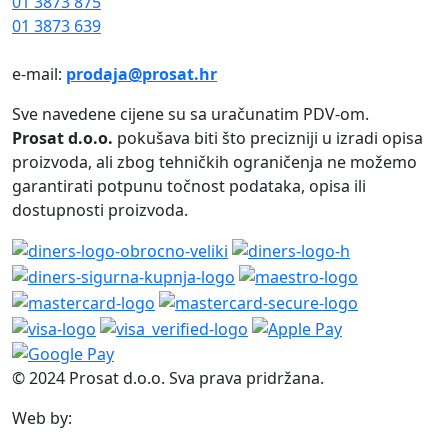
01 3873 875
01 3873 639
e-mail:
prodaja@prosat.hr
Sve navedene cijene su sa uračunatim PDV-om.
Prosat d.o.o.
pokušava biti što precizniji u izradi opisa
proizvoda, ali zbog tehničkih ograničenja ne možemo
garantirati potpunu točnost podataka, opisa ili
dostupnosti proizvoda.
© 2024 Prosat d.o.o. Sva prava pridržana.
Web by: