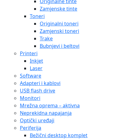
Originalne tinte
Zamjenske tinte
Toneri
Originalni toneri
Zamjenski toneri
Trake
Bubnjevi i beltovi
Printeri
Inkjet
Laser
Software
Adapteri i kablovi
USB flash drive
Monitori
Mrežna oprema – aktivna
Neprekidna napajanja
Optički uređaji
Periferija
Bežični desktop komplet