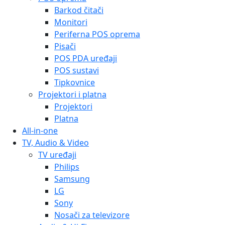
Barkod čitači
Monitori
Periferna POS oprema
Pisači
POS PDA uređaji
POS sustavi
Tipkovnice
Projektori i platna
Projektori
Platna
All-in-one
TV, Audio & Video
TV uređaji
Philips
Samsung
LG
Sony
Nosači za televizore