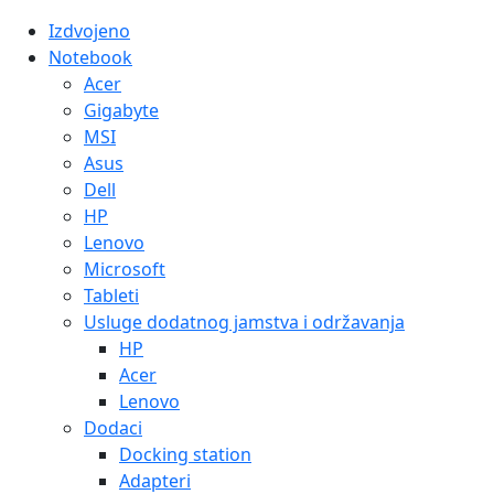
Izdvojeno
Notebook
Acer
Gigabyte
MSI
Asus
Dell
HP
Lenovo
Microsoft
Tableti
Usluge dodatnog jamstva i održavanja
HP
Acer
Lenovo
Dodaci
Docking station
Adapteri